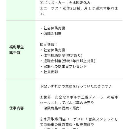
①ボルボ・カー：火水固定休み
②ユーポス：週休2日制、月１は週末休取れま
す。
・社会保険完備
・退職金制度
補足情報：
福利厚生
・社会保険完備
諸手当
・住宅補助制度(規定あり)
・退職金制度(勤続3年目以上対象)
・家族への誕生日プレゼント
・社員表彰
下記いずれかの業務を行っていただきます♪
①世界一安全な車ボルボ正規ディーラーの新車
セールスとしてボルボ車の販売や
仕事内容
保険商品の提案・販売
②車買取専門店ユーポスにて営業スタッフとし
て自動車の買取商談・販売商談や