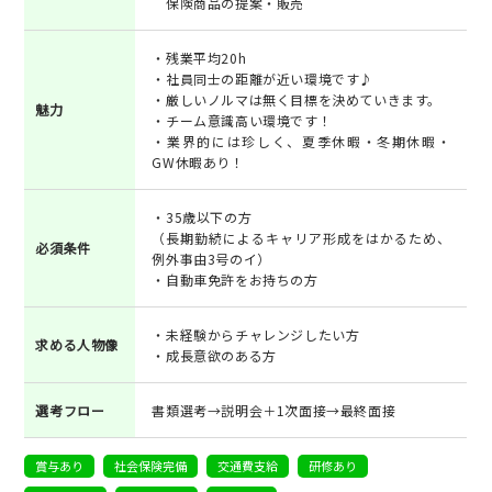
保険商品の提案・販売
・残業平均20h
・社員同士の距離が近い環境です♪
・厳しいノルマは無く目標を決めていきます。
魅力
・チーム意識高い環境です！
・業界的には珍しく、夏季休暇・冬期休暇・
GW休暇あり！
・35歳以下の方
（長期勤続によるキャリア形成をはかるため、
必須条件
例外事由3号のイ）
・自動車免許をお持ちの方
・未経験からチャレンジしたい方
求める人物像
・成長意欲のある方
選考フロー
書類選考→説明会＋1次面接→最終面接
賞与あり
社会保険完備
交通費支給
研修あり