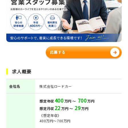
応募する
求人概要
会社名
株式会社ロードカー
400
700
想定年収
万円 ～
万円
22
29
想定月収
万円 ～
万円
《想定年収》
400万円～700万円