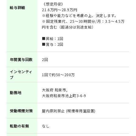
《想定月収》
給与詳細
21.6万円～28.9万円
※経験や能力などを考慮の上、決定します。
※固定残業代、25～30時間分/月：3.5～4.5万
円を含む（超過分は別途支給）
■昇給：1回
■賞与：2回
年間賞与回数
2回
インセンティ
1回で約50～200万
ブ
大阪府 和泉市,
勤務地
大阪府和泉市池上町3-6-9
受動喫煙対策
屋内原則禁止 (喫煙専用室設置)
転勤の有無
なし