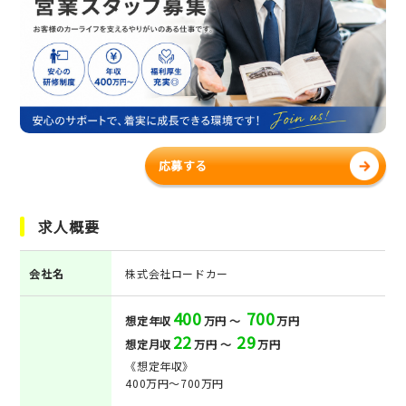
応募する
求人概要
会社名
株式会社ロードカー
400
700
想定年収
万円 ～
万円
22
29
想定月収
万円 ～
万円
《想定年収》
400万円～700万円