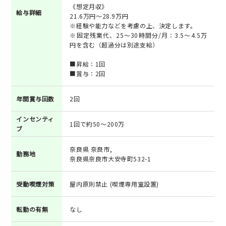
《想定月収》
給与詳細
21.6万円～28.9万円
※経験や能力などを考慮の上、決定します。
※固定残業代、25～30時間分/月：3.5～4.5万
円を含む（超過分は別途支給）
■昇給：1回
■賞与：2回
年間賞与回数
2回
インセンティ
1回で約50～200万
ブ
奈良県 奈良市,
勤務地
奈良県奈良市大安寺町532-1
受動喫煙対策
屋内原則禁止 (喫煙専用室設置)
転勤の有無
なし