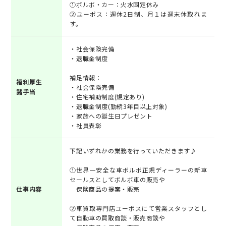
①ボルボ・カー：火水固定休み
②ユーポス：週休2日制、月１は週末休取れま
す。
・社会保険完備
・退職金制度
補足情報：
福利厚生
・社会保険完備
諸手当
・住宅補助制度(規定あり)
・退職金制度(勤続3年目以上対象)
・家族への誕生日プレゼント
・社員表彰
下記いずれかの業務を行っていただきます♪
①世界一安全な車ボルボ正規ディーラーの新車
セールスとしてボルボ車の販売や
仕事内容
保険商品の提案・販売
②車買取専門店ユーポスにて営業スタッフとし
て自動車の買取商談・販売商談や