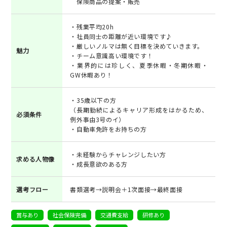
保険商品の提案・販売
・残業平均20h
・社員同士の距離が近い環境です♪
・厳しいノルマは無く目標を決めていきます。
魅力
・チーム意識高い環境です！
・業界的には珍しく、夏季休暇・冬期休暇・
GW休暇あり！
・35歳以下の方
（長期勤続によるキャリア形成をはかるため、
必須条件
例外事由3号のイ）
・自動車免許をお持ちの方
・未経験からチャレンジしたい方
求める人物像
・成長意欲のある方
選考フロー
書類選考→説明会＋1次面接→最終面接
賞与あり
社会保険完備
交通費支給
研修あり