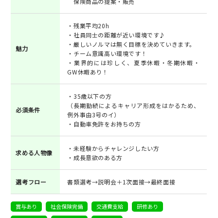
保険商品の提案・販売
・残業平均20h
・社員同士の距離が近い環境です♪
・厳しいノルマは無く目標を決めていきます。
魅力
・チーム意識高い環境です！
・業界的には珍しく、夏季休暇・冬期休暇・
GW休暇あり！
・35歳以下の方
（長期勤続によるキャリア形成をはかるため、
必須条件
例外事由3号のイ）
・自動車免許をお持ちの方
・未経験からチャレンジしたい方
求める人物像
・成長意欲のある方
選考フロー
書類選考→説明会＋1次面接→最終面接
賞与あり
社会保険完備
交通費支給
研修あり