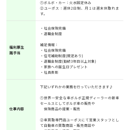
①ボルボ・カー：火水固定休み
②ユーポス：週休2日制、月１は週末休取れま
す。
・社会保険完備
・退職金制度
補足情報：
福利厚生
・社会保険完備
諸手当
・住宅補助制度(規定あり)
・退職金制度(勤続3年目以上対象)
・家族への誕生日プレゼント
・社員表彰
下記いずれかの業務を行っていただきます♪
①世界一安全な車ボルボ正規ディーラーの新車
セールスとしてボルボ車の販売や
仕事内容
保険商品の提案・販売
②車買取専門店ユーポスにて営業スタッフとし
て自動車の買取商談・販売商談や