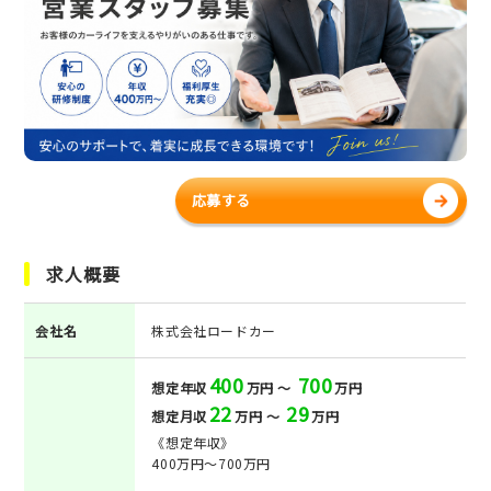
応募する
求人概要
会社名
株式会社ロードカー
400
700
想定年収
万円 ～
万円
22
29
想定月収
万円 ～
万円
《想定年収》
400万円～700万円