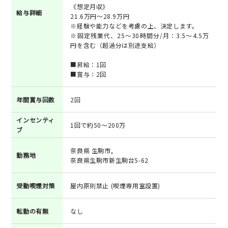
《想定月収》
給与詳細
21.6万円～28.9万円
※経験や能力などを考慮の上、決定します。
※固定残業代、25～30時間分/月：3.5～4.5万
円を含む（超過分は別途支給）
■昇給：1回
■賞与：2回
年間賞与回数
2回
インセンティ
1回で約50～200万
ブ
奈良県 生駒市,
勤務地
奈良県生駒市新生駒台5-62
受動喫煙対策
屋内原則禁止 (喫煙専用室設置)
転勤の有無
なし