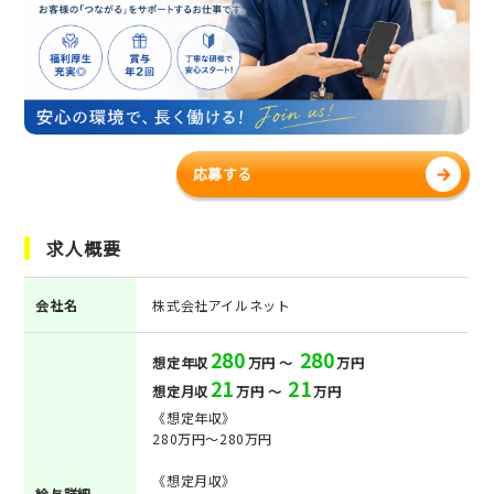
応募する
求人概要
会社名
株式会社アイルネット
280
280
想定年収
万円 ～
万円
21
21
想定月収
万円 ～
万円
《想定年収》
280万円～280万円
《想定月収》
給与詳細