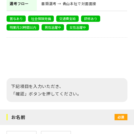
選考フロー
書類選考 → 青山本社で対面面接
賞与あり
社会保険完備
交通費支給
研修あり
残業月20時間以内
男性活躍中
女性活躍中
下記項目を入力いただき、
「確認」ボタンを押してください。
お名前
必須