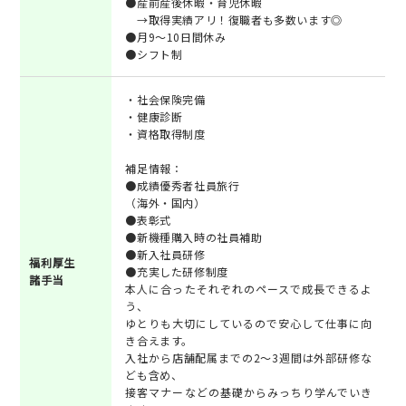
●産前産後休暇・育児休暇
→取得実績アリ！復職者も多数います◎
●月9～10日間休み
●シフト制
・社会保険完備
・健康診断
・資格取得制度
補足情報：
●成績優秀者社員旅行
（海外・国内）
●表彰式
●新機種購入時の社員補助
●新入社員研修
福利厚生
●充実した研修制度
諸手当
本人に合ったそれぞれのペースで成長できるよ
う、
ゆとりも大切にしているので安心して仕事に向
き合えます。
入社から店舗配属までの2～3週間は外部研修な
ども含め、
接客マナーなどの基礎からみっちり学んでいき