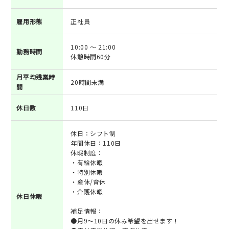
雇用形態
正社員
10:00 ～ 21:00
勤務時間
休憩時間60分
月平均残業時
20時間未満
間
休日数
110日
休日：シフト制
年間休日：110日
休暇制度：
・有給休暇
・特別休暇
・産休/育休
・介護休暇
休日休暇
補足情報：
●月9～10日の休み希望を出せます！