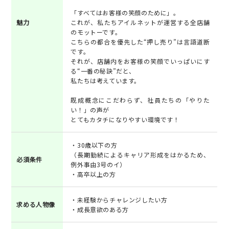
「すべてはお客様の笑顔のために」。
魅力
これが、私たちアイルネットが運営する全店舗
のモットーです。
こちらの都合を優先した“押し売り”は言語道断
です。
それが、店舗内をお客様の笑顔でいっぱいにす
る“一番の秘訣”だと、
私たちは考えています。
既成概念にこだわらず、社員たちの「やりた
い！」の声が
とてもカタチになりやすい環境です！
・30歳以下の方
（長期勤続によるキャリア形成をはかるため、
必須条件
例外事由3号のイ）
・高卒以上の方
・未経験からチャレンジしたい方
求める人物像
・成長意欲のある方