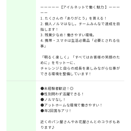
ーーーーー【アイルネットで働く魅力 】ーーー
ーー
1. たくさんの「ありがとう」を貰える！
2. 個人ノルマはなし。チームみんなで達成を目
指します！
3. 残業少なめ！働きやすい環境。
4. 携帯・スマホは生活必需品「必要とされる仕
事」
「明るく楽しく」「すべてはお客様の笑顔のた
めに」をモットーに、
チャレンジと自らの成長を楽しみながら仕事が
できる環境を整備しています！
●未経験者歓迎！◎
●性別問わず活躍できる！
●ノルマなし！
●アットホームな環境で働きやすい！
●年2回賞与アリ！
近くのパン屋さんやお花屋さんとのコラボもあ
ります♪