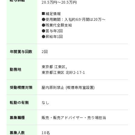
20.5万円～20.5万円
■補足情報
●使用期間：入社約6か月間は20万～
●残業代全額支給
●賞与年2回
●昇給年1回
年間賞与回数
2回
東京都 江東区,
勤務地
東京都江東区 北砂2-17-1
受動喫煙対策
屋内原則禁止 (喫煙専用室設置)
転勤の有無
なし
募集職種
販売・販売アドバイザー・売り場担当
募集人数
10名