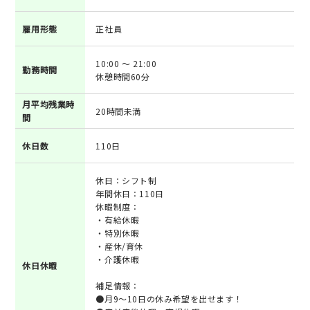
雇用形態
正社員
10:00 ～ 21:00
勤務時間
休憩時間60分
月平均残業時
20時間未満
間
休日数
110日
休日：シフト制
年間休日：110日
休暇制度：
・有給休暇
・特別休暇
・産休/育休
・介護休暇
休日休暇
補足情報：
●月9～10日の休み希望を出せます！