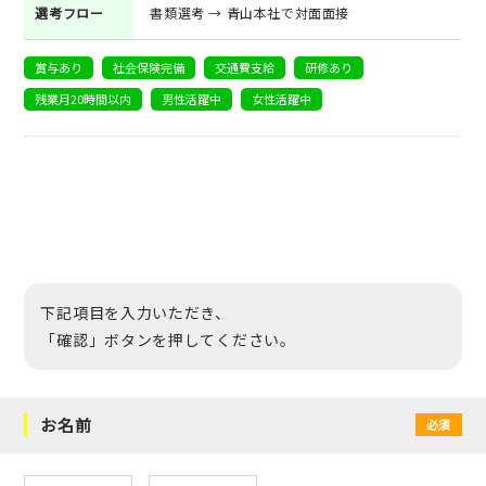
選考フロー
書類選考 → 青山本社で対面面接
賞与あり
社会保険完備
交通費支給
研修あり
残業月20時間以内
男性活躍中
女性活躍中
下記項目を入力いただき、
「確認」ボタンを押してください。
お名前
必須