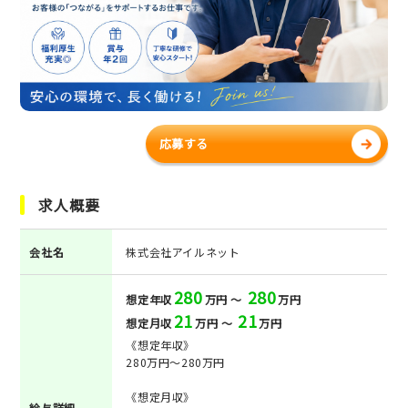
応募する
求人概要
会社名
株式会社アイルネット
280
280
想定年収
万円 ～
万円
21
21
想定月収
万円 ～
万円
《想定年収》
280万円～280万円
《想定月収》
給与詳細