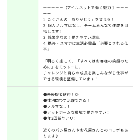
ーーーーー【アイルネットで働く魅力 】ーーー
ーー
1. たくさんの「ありがとう」を貰える！
2. 個人ノルマはなし。チームみんなで達成を目
指します！
3. 残業少なめ！働きやすい環境。
4. 携帯・スマホは生活必需品「必要とされる仕
事」
「明るく楽しく」「すべてはお客様の笑顔のた
めに」をモットーに、
チャレンジと自らの成長を楽しみながら仕事が
できる環境を整備しています！
●未経験者歓迎！◎
●性別問わず活躍できる！
●ノルマなし！
●アットホームな環境で働きやすい！
●年2回賞与アリ！
近くのパン屋さんやお花屋さんとのコラボもあ
ります♪