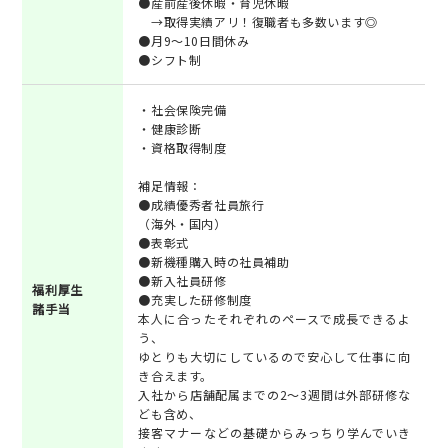
●産前産後休暇・育児休暇
→取得実績アリ！復職者も多数います◎
●月9～10日間休み
●シフト制
・社会保険完備
・健康診断
・資格取得制度
補足情報：
●成績優秀者社員旅行
（海外・国内）
●表彰式
●新機種購入時の社員補助
●新入社員研修
福利厚生
●充実した研修制度
諸手当
本人に合ったそれぞれのペースで成長できるよ
う、
ゆとりも大切にしているので安心して仕事に向
き合えます。
入社から店舗配属までの2～3週間は外部研修な
ども含め、
接客マナーなどの基礎からみっちり学んでいき