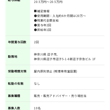
20.5万円～20.5万円
■補足情報
●使用期間：入社約6か月間は20万～
●残業代全額支給
●賞与年2回
●昇給年1回
年間賞与回数
2回
神奈川県 逗子市,
勤務地
神奈川県逗子市逗子5-1-6新逗子京急ビル 1F
受動喫煙対策
屋内原則禁止 (喫煙専用室設置)
転勤の有無
なし
募集職種
販売・販売アドバイザー・売り場担当
募集人数
10名