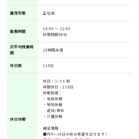
雇用形態
正社員
10:00 ～ 21:00
勤務時間
休憩時間60分
月平均残業時
20時間未満
間
休日数
110日
休日：シフト制
年間休日：110日
休暇制度：
・有給休暇
・特別休暇
・産休/育休
・介護休暇
休日休暇
補足情報：
●月9～10日の休み希望を出せます！