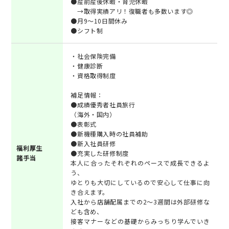
●産前産後休暇・育児休暇
→取得実績アリ！復職者も多数います◎
●月9～10日間休み
●シフト制
・社会保険完備
・健康診断
・資格取得制度
補足情報：
●成績優秀者社員旅行
（海外・国内）
●表彰式
●新機種購入時の社員補助
●新入社員研修
福利厚生
●充実した研修制度
諸手当
本人に合ったそれぞれのペースで成長できるよ
う、
ゆとりも大切にしているので安心して仕事に向
き合えます。
入社から店舗配属までの2～3週間は外部研修な
ども含め、
接客マナーなどの基礎からみっちり学んでいき