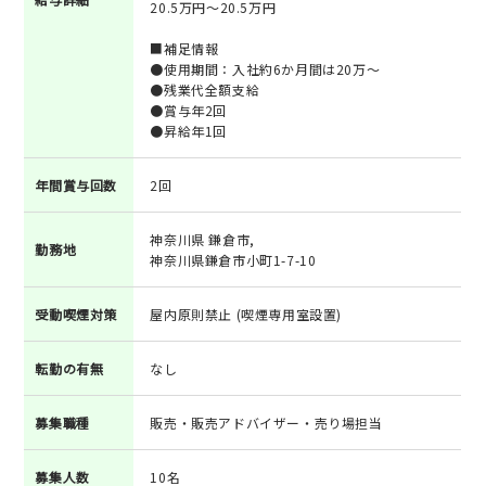
20.5万円～20.5万円
■補足情報
●使用期間：入社約6か月間は20万～
●残業代全額支給
●賞与年2回
●昇給年1回
年間賞与回数
2回
神奈川県 鎌倉市,
勤務地
神奈川県鎌倉市小町1-7-10
受動喫煙対策
屋内原則禁止 (喫煙専用室設置)
転勤の有無
なし
募集職種
販売・販売アドバイザー・売り場担当
募集人数
10名