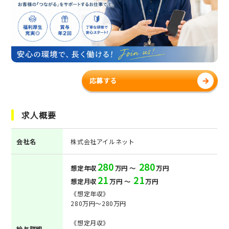
応募する
求人概要
会社名
株式会社アイルネット
280
280
想定年収
万円 ～
万円
21
21
想定月収
万円 ～
万円
《想定年収》
280万円～280万円
《想定月収》
給与詳細