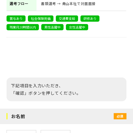
選考フロー
書類選考 → 青山本社で対面面接
賞与あり
社会保険完備
交通費支給
研修あり
残業月20時間以内
男性活躍中
女性活躍中
下記項目を入力いただき、
「確認」ボタンを押してください。
お名前
必須