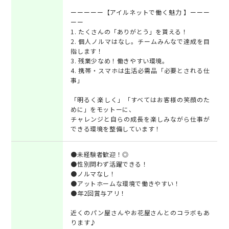
ーーーーー【アイルネットで働く魅力 】ーーー
ーー
1. たくさんの「ありがとう」を貰える！
2. 個人ノルマはなし。チームみんなで達成を目
指します！
3. 残業少なめ！働きやすい環境。
4. 携帯・スマホは生活必需品「必要とされる仕
事」
「明るく楽しく」「すべてはお客様の笑顔のた
めに」をモットーに、
チャレンジと自らの成長を楽しみながら仕事が
できる環境を整備しています！
●未経験者歓迎！◎
●性別問わず活躍できる！
●ノルマなし！
●アットホームな環境で働きやすい！
●年2回賞与アリ！
近くのパン屋さんやお花屋さんとのコラボもあ
ります♪