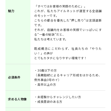
「すべてはお客様の笑顔のために」。
魅力
これが、私たちアイルネットが運営する全店舗
のモットーです。
こちらの都合を優先した“押し売り”は言語道断
です。
それが、店舗内をお客様の笑顔でいっぱいにす
る“一番の秘訣”だと、
私たちは考えています。
既成概念にこだわらず、社員たちの「やりた
い！」の声が
とてもカタチになりやすい環境です！
・30歳以下の方
（長期勤続によるキャリア形成をはかるため、
必須条件
例外事由3号のイ）
・高卒以上の方
・未経験からチャレンジしたい方
求める人物像
・成長意欲のある方