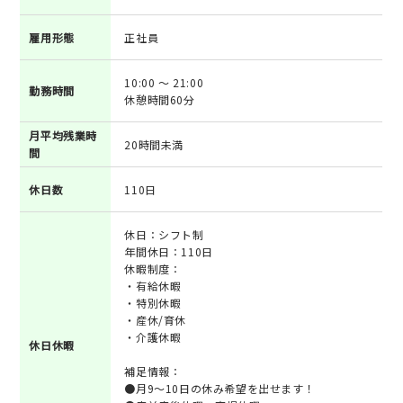
雇用形態
正社員
10:00 ～ 21:00
勤務時間
休憩時間60分
月平均残業時
20時間未満
間
休日数
110日
休日：シフト制
年間休日：110日
休暇制度：
・有給休暇
・特別休暇
・産休/育休
・介護休暇
休日休暇
補足情報：
●月9～10日の休み希望を出せます！