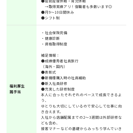
●産前産後休暇・育児休暇
→取得実績アリ！復職者も多数います◎
●月9～10日間休み
●シフト制
・社会保険完備
・健康診断
・資格取得制度
補足情報：
●成績優秀者社員旅行
（海外・国内）
●表彰式
●新機種購入時の社員補助
●新入社員研修
福利厚生
●充実した研修制度
諸手当
本人に合ったそれぞれのペースで成長できるよ
う、
ゆとりも大切にしているので安心して仕事に向
き合えます。
入社から店舗配属までの2～3週間は外部研修な
ども含め、
接客マナーなどの基礎からみっちり学んでいき