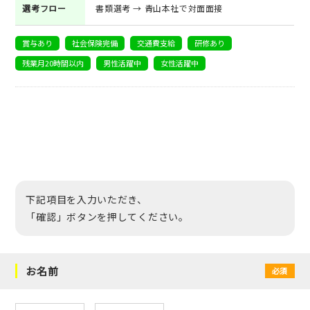
選考フロー
書類選考 → 青山本社で対面面接
賞与あり
社会保険完備
交通費支給
研修あり
残業月20時間以内
男性活躍中
女性活躍中
下記項目を入力いただき、
「確認」ボタンを押してください。
お名前
必須