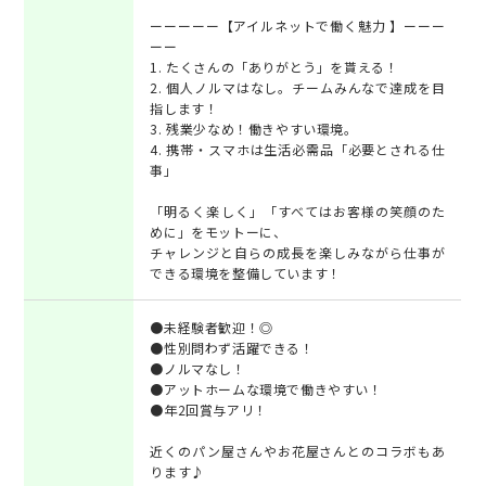
ーーーーー【アイルネットで働く魅力 】ーーー
ーー
1. たくさんの「ありがとう」を貰える！
2. 個人ノルマはなし。チームみんなで達成を目
指します！
3. 残業少なめ！働きやすい環境。
4. 携帯・スマホは生活必需品「必要とされる仕
事」
「明るく楽しく」「すべてはお客様の笑顔のた
めに」をモットーに、
チャレンジと自らの成長を楽しみながら仕事が
できる環境を整備しています！
●未経験者歓迎！◎
●性別問わず活躍できる！
●ノルマなし！
●アットホームな環境で働きやすい！
●年2回賞与アリ！
近くのパン屋さんやお花屋さんとのコラボもあ
ります♪