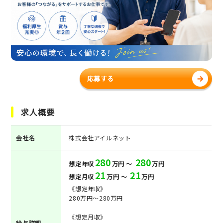
応募する
求人概要
会社名
株式会社アイルネット
280
280
想定年収
万円 ～
万円
21
21
想定月収
万円 ～
万円
《想定年収》
280万円～280万円
《想定月収》
給与詳細