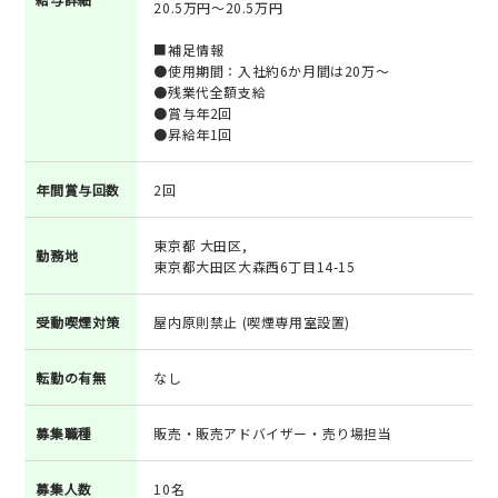
20.5万円～20.5万円
■補足情報
●使用期間：入社約6か月間は20万～
●残業代全額支給
●賞与年2回
●昇給年1回
年間賞与回数
2回
東京都 大田区,
勤務地
東京都大田区大森西6丁目14-15
受動喫煙対策
屋内原則禁止 (喫煙専用室設置)
転勤の有無
なし
募集職種
販売・販売アドバイザー・売り場担当
募集人数
10名