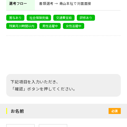
選考フロー
書類選考 → 青山本社で対面面接
賞与あり
社会保険完備
交通費支給
研修あり
残業月20時間以内
男性活躍中
女性活躍中
下記項目を入力いただき、
「確認」ボタンを押してください。
お名前
必須