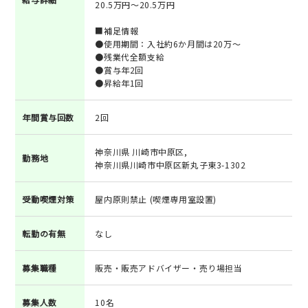
20.5万円～20.5万円
■補足情報
●使用期間：入社約6か月間は20万～
●残業代全額支給
●賞与年2回
●昇給年1回
年間賞与回数
2回
神奈川県 川崎市中原区,
勤務地
神奈川県川崎市中原区新丸子東3-1302
受動喫煙対策
屋内原則禁止 (喫煙専用室設置)
転勤の有無
なし
募集職種
販売・販売アドバイザー・売り場担当
募集人数
10名