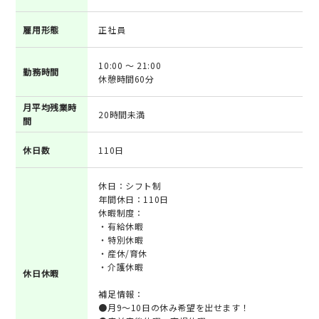
雇用形態
正社員
10:00 ～ 21:00
勤務時間
休憩時間60分
月平均残業時
20時間未満
間
休日数
110日
休日：シフト制
年間休日：110日
休暇制度：
・有給休暇
・特別休暇
・産休/育休
・介護休暇
休日休暇
補足情報：
●月9～10日の休み希望を出せます！