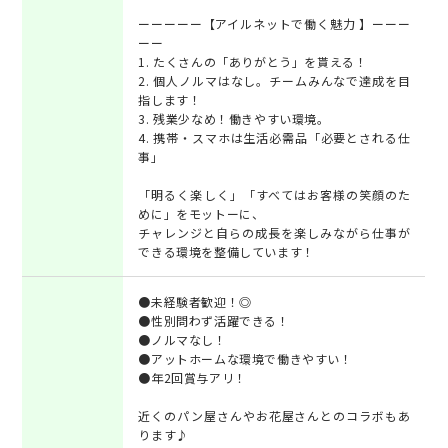
ーーーーー【アイルネットで働く魅力 】ーーー
ーー
1. たくさんの「ありがとう」を貰える！
2. 個人ノルマはなし。チームみんなで達成を目
指します！
3. 残業少なめ！働きやすい環境。
4. 携帯・スマホは生活必需品「必要とされる仕
事」
「明るく楽しく」「すべてはお客様の笑顔のた
めに」をモットーに、
チャレンジと自らの成長を楽しみながら仕事が
できる環境を整備しています！
●未経験者歓迎！◎
●性別問わず活躍できる！
●ノルマなし！
●アットホームな環境で働きやすい！
●年2回賞与アリ！
近くのパン屋さんやお花屋さんとのコラボもあ
ります♪