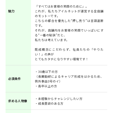
「すべてはお客様の笑顔のために」。
魅力
これが、私たちアイルネットが運営する全店舗
のモットーです。
こちらの都合を優先した“押し売り”は言語道断
です。
それが、店舗内をお客様の笑顔でいっぱいにす
る“一番の秘訣”だと、
私たちは考えています。
既成概念にこだわらず、社員たちの「やりた
い！」の声が
とてもカタチになりやすい環境です！
・30歳以下の方
（長期勤続によるキャリア形成をはかるため、
必須条件
例外事由3号のイ）
・高卒以上の方
・未経験からチャレンジしたい方
求める人物像
・成長意欲のある方