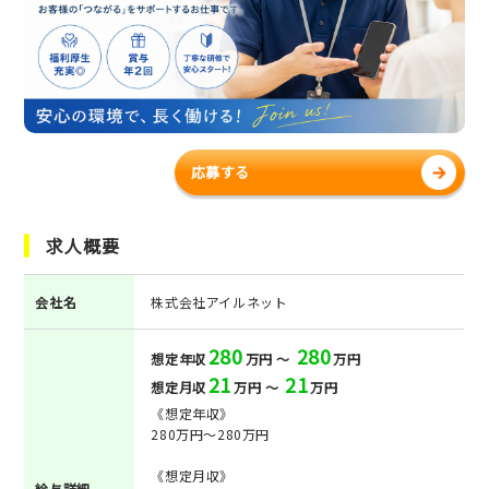
応募する
求人概要
会社名
株式会社アイルネット
280
280
想定年収
万円 ～
万円
21
21
想定月収
万円 ～
万円
《想定年収》
280万円～280万円
《想定月収》
給与詳細