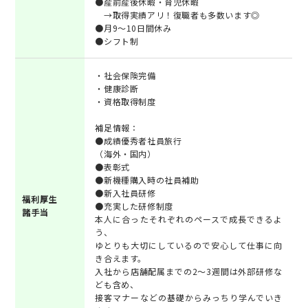
●産前産後休暇・育児休暇
→取得実績アリ！復職者も多数います◎
●月9～10日間休み
●シフト制
・社会保険完備
・健康診断
・資格取得制度
補足情報：
●成績優秀者社員旅行
（海外・国内）
●表彰式
●新機種購入時の社員補助
●新入社員研修
福利厚生
●充実した研修制度
諸手当
本人に合ったそれぞれのペースで成長できるよ
う、
ゆとりも大切にしているので安心して仕事に向
き合えます。
入社から店舗配属までの2～3週間は外部研修な
ども含め、
接客マナーなどの基礎からみっちり学んでいき