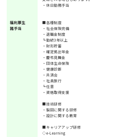
・休日勤務手当
福利厚生
■各種制度
諸手当
・社会保険完備
・退職金制度
┗勤続3年以上
・財形貯蓄
・確定拠出年金
・慶弔見舞金
・団体生命保険
・健康診断
・共済会
・社員旅行
┗任意
・資格取得支援
■技術研修
・製図に関する研修
・設計に関する教育
■キャリアアップ研修
◇e-Learning