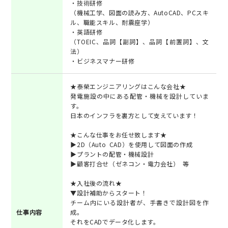
・技術研修
（機械工学、図面の読み方、AutoCAD、PCスキ
ル、職能スキル、耐震座学）
・英語研修
（TOEIC、品詞【副詞】、品詞【前置詞】、文
法）
・ビジネスマナー研修
★泰榮エンジニアリングはこんな会社★
発電施設の中にある配管・機械を設計していま
す。
日本のインフラを裏方として支えています！
★こんな仕事をお任せ致します★
▶2D（Auto CAD）を使用して図面の作成
▶プラントの配管・機械設計
▶顧客打合せ（ゼネコン・電力会社） 等
★入社後の流れ★
▼設計補助からスタート！
チーム内にいる設計者が、手書きで設計図を作
仕事内容
成。
それをCADでデータ化します。