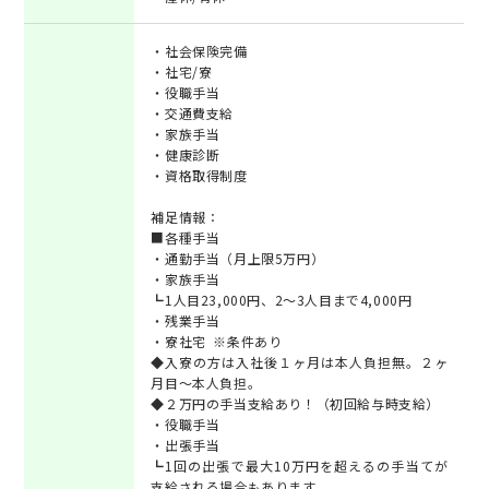
・社会保険完備
・社宅/寮
・役職手当
・交通費支給
・家族手当
・健康診断
・資格取得制度
補足情報：
■各種手当
・通勤手当（月上限5万円）
・家族手当
┗1人目23,000円、2～3人目まで4,000円
・残業手当
・寮社宅 ※条件あり
◆入寮の方は入社後１ヶ月は本人負担無。２ヶ
月目～本人負担。
◆２万円の手当支給あり！（初回給与時支給）
・役職手当
・出張手当
┗1回の出張で最大10万円を超えるの手当てが
支給される場合もあります。