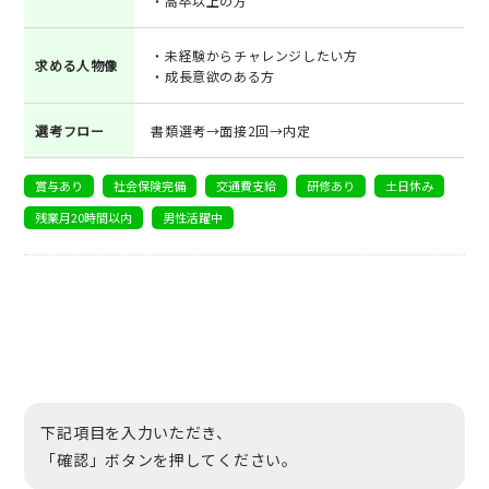
・高卒以上の方
・未経験からチャレンジしたい方
求める人物像
・成長意欲のある方
選考フロー
書類選考→面接2回→内定
賞与あり
社会保険完備
交通費支給
研修あり
土日休み
残業月20時間以内
男性活躍中
下記項目を入力いただき、
「確認」ボタンを押してください。