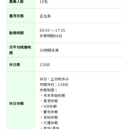
募集人数
10名
雇用形態
正社員
08:50 ～ 17:35
勤務時間
休憩時間60分
月平均残業時
20時間未満
間
休日数
126日
休日：土日祝休み
年間休日：126日
休暇制度：
・年末年始休暇
・夏季休暇
休日休暇
・GW休暇
・慶弔休暇
・有給休暇
・介護休暇
・産休/育休