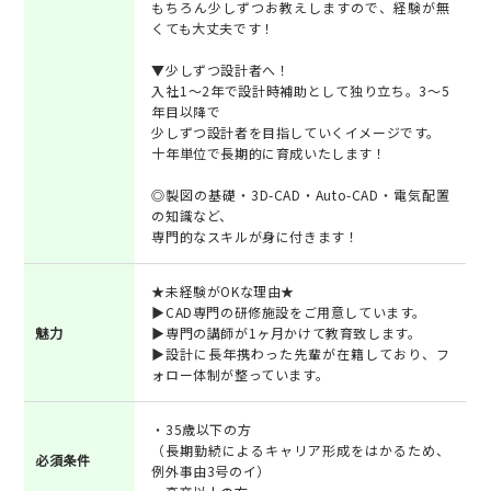
もちろん少しずつお教えしますので、経験が無
くても大丈夫です！
▼少しずつ設計者へ！
入社1～2年で設計時補助として独り立ち。3～5
年目以降で
少しずつ設計者を目指していくイメージです。
十年単位で長期的に育成いたします！
◎製図の基礎・3D-CAD・Auto-CAD・電気配置
の知識など、
専門的なスキルが身に付きます！
★未経験がOKな理由★
▶CAD専門の研修施設をご用意しています。
魅力
▶専門の講師が1ヶ月かけて教育致します。
▶設計に長年携わった先輩が在籍しており、フ
ォロー体制が整っています。
・35歳以下の方
（長期勤続によるキャリア形成をはかるため、
必須条件
例外事由3号のイ）