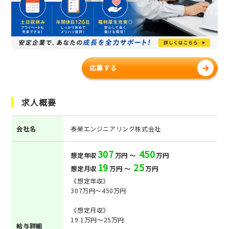
応募する
求人概要
会社名
泰榮エンジニアリング株式会社
307
450
想定年収
万円 ～
万円
19
25
想定月収
万円 ～
万円
《想定年収》
307万円～450万円
《想定月収》
19.1万円～25万円
給与詳細