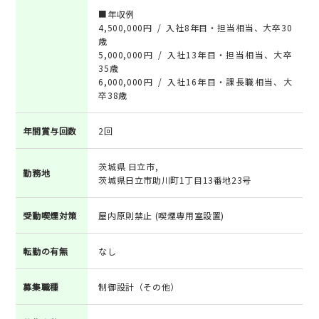
■年収例
4,500,000円 / 入社8年目・担当相当、大卒30
歳
5,000,000円 / 入社13年目・担当相当、大卒
35歳
6,000,000円 / 入社16年目・課長職相当、大
卒38歳
年間賞与回数
2回
茨城県 日立市,
勤務地
茨城県日立市助川町1丁目13番地23号
受動喫煙対策
屋内原則禁止 (喫煙専用室設置)
転勤の有無
なし
募集職種
制御設計（その他）