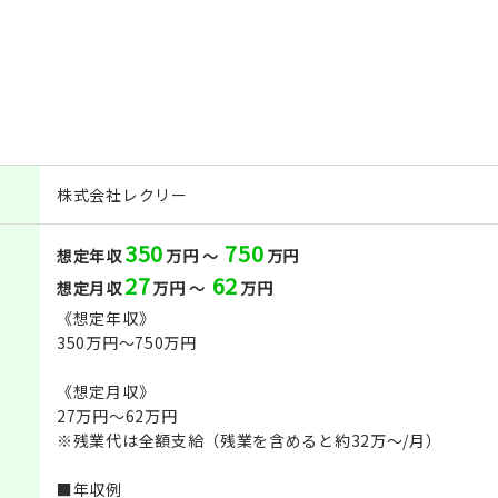
株式会社レクリー
350
750
想定年収
万円 ～
万円
27
62
想定月収
万円 ～
万円
《想定年収》
350万円～750万円
《想定月収》
27万円～62万円
※残業代は全額支給（残業を含めると約32万～/月）
■年収例