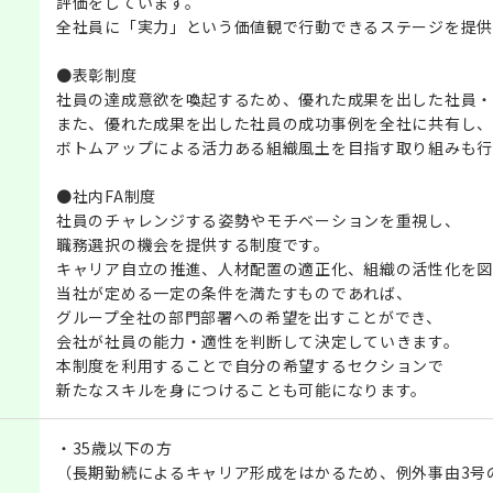
評価をしています。
全社員に「実力」という価値観で行動できるステージを提供
●表彰制度
社員の達成意欲を喚起するため、優れた成果を出した社員・
また、優れた成果を出した社員の成功事例を全社に共有し、
ボトムアップによる活力ある組織風土を目指す取り組みも行
●社内FA制度
社員のチャレンジする姿勢やモチベーションを重視し、
職務選択の機会を提供する制度です。
キャリア自立の推進、人材配置の適正化、組織の活性化を図
当社が定める一定の条件を満たすものであれば、
グループ全社の部門部署への希望を出すことができ、
会社が社員の能力・適性を判断して決定していきます。
本制度を利用することで自分の希望するセクションで
新たなスキルを身につけることも可能になります。
・35歳以下の方
（長期勤続によるキャリア形成をはかるため、例外事由3号