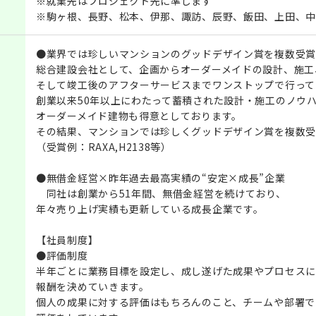
※就業先はプロジェクト先に準じます
※駒ヶ根、長野、松本、伊那、諏訪、辰野、飯田、上田、中
●業界では珍しいマンションのグッドデザイン賞を複数受賞
総合建設会社として、企画からオーダーメイドの設計、施工
そして竣工後のアフターサービスまでワンストップで行って
創業以来50年以上にわたって蓄積された設計・施工のノウ
オーダーメイド建物も得意としております。
その結果、マンションでは珍しくグッドデザイン賞を複数受
（受賞例：RAXA,H2138等）
●無借金経営×昨年過去最高実績の“安定×成長”企業
同社は創業から51年間、無借金経営を続けており、
年々売り上げ実績も更新している成長企業です。
【社員制度】
●評価制度
半年ごとに業務目標を設定し、成し遂げた成果やプロセスに
報酬を決めていきます。
個人の成果に対する評価はもちろんのこと、チームや部署で