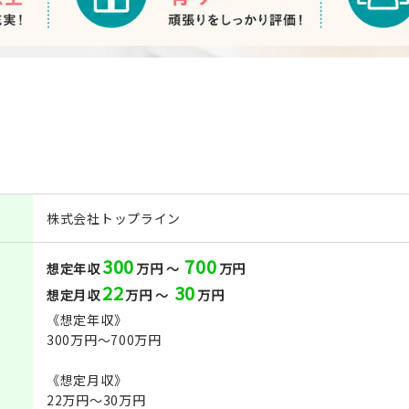
株式会社トップライン
300
700
想定年収
万円 ～
万円
22
30
想定月収
万円 ～
万円
《想定年収》
300万円～700万円
《想定月収》
22万円～30万円