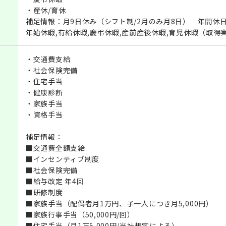
・産休/育休
補足情報：月9日休み（シフト制/2月のみ月8日） 年間休日
年始休暇,有給休暇,慶弔休暇,産前産後休暇,育児休暇（取得
・交通費支給
・社会保険完備
・住宅手当
・健康診断
・家族手当
・資格手当
補足情報：
■交通費全額支給
■インセンティブ制度
■社会保険完備
■給与改定 年4回
■研修制度
■家族手当（配偶者月1万円、子一人につき月5,000円）
■家族行事手当（50,000円/回）
■住宅手当（月1万5,000円/当社規定による）