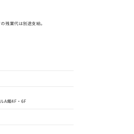
ての残業代は別途支給。
A館4F・6F