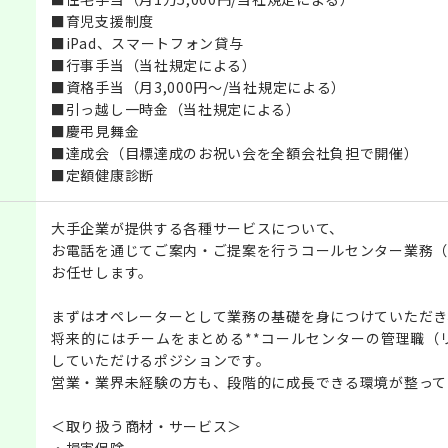
■育児支援制度
■iPad、スマートフォン貸与
■行事手当（当社規定による）
■資格手当（月3,000円～/当社規定による）
■引っ越し一時金（当社規定による）
■慶弔見舞金
■達成会（目標達成のお祝い会を全額会社負担で開催）
■定額健康診断
大手企業が提供する各種サービスについて、
お電話を通じてご案内・ご提案を行うコールセンター業務（
お任せします。
まずはオペレーターとして業務の基礎を身につけていただき
将来的にはチームをまとめる**コールセンターの管理職（
していただけるポジションです。
営業・業界未経験の方も、段階的に成長できる環境が整って
＜取り扱う商材・サービス＞
・損害保険