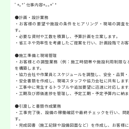
ﾟ+｡*ﾟ仕事内容+｡｡+ﾟ*
●計画・設計業務
・お客様の要望や施設の条件をヒアリング・現場の調査
す。
・必要な資材や工数を積算し、予算計画を立案します。
・省エネや効率性を考慮したご提案を行い、計画段階でお客
●施工準備と現場管理
・お客様との調整業務（例：施工時間帯や施設利用制限な
を構築します。
・協力会社や作業員とスケジュールを調整し、安全・品質・
・安全書類を作成し、現場スタッフや協力会社に共有します
・工事中に発生するトラブルや追加要望に迅速に対応します
・工期及び原価進捗を管理し、予定工期・予定予算内に納ま
●引渡しと書類作成業務
・工事完了後、設備の稼働確認や最終チェックを行い、問
す。
・完成図書（施工記録や設備図面など）を作成し、お客様に