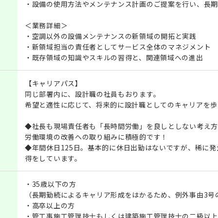
・設備の使用方法やメンテナンス計画のご提案を行い、長期
＜業務詳細＞
・空調以外の設備メンテナンスの新領域の開拓と実践
・新領域担当の責任者としてサービス全体のマネジメント
・既存領域の知識やスキルの習得と、関連領域への進出
【キャリアパス】
同じ部署内に、設計職の社員もおります。
希望と適性に応じて、将来的に設計職としてのキャリアを歩
◆社長も現場責任者も「長時間労働」を良しとしない考え方
労働環境の改善への取り組みに積極的です！
◆年間休日125日。基本的に休日出勤はないですが、稀に
得をしています。
・35歳以下の方
（長期勤続によるキャリア形成をはかるため、例外事由3号
・高卒以上の方
・管工事施工管理技士もしくは建築施工管理技士の二級以上