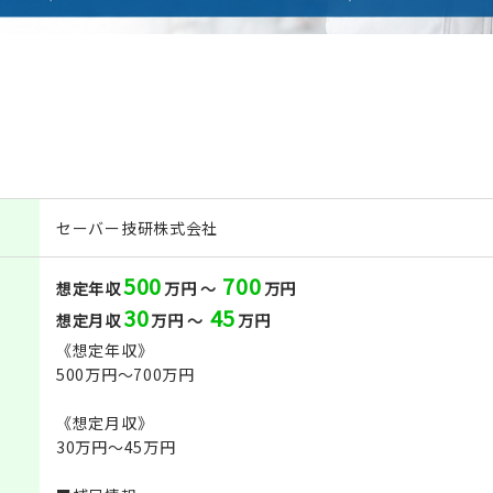
セーバー技研株式会社
500
700
想定年収
万円 ～
万円
30
45
想定月収
万円 ～
万円
《想定年収》
500万円～700万円
《想定月収》
30万円～45万円