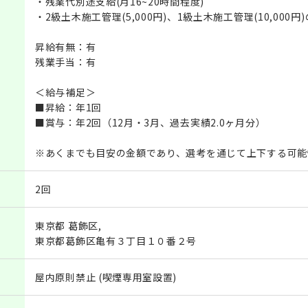
・残業代別途支給(月16~20時間程度)
・2級土木施工管理(5,000円)、1級土木施工管理(10,000
昇給有無：有
残業手当：有
＜給与補足＞
■昇給：年1回
■賞与：年2回（12月・3月、過去実績2.0ヶ月分）
※あくまでも目安の金額であり、選考を通じて上下する可能
2回
東京都 葛飾区,
東京都葛飾区亀有３丁目１０番２号
屋内原則禁止 (喫煙専用室設置)