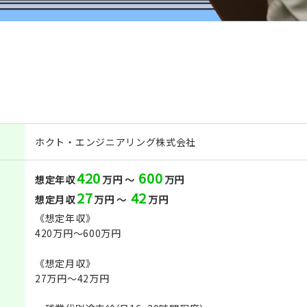
ホクト・エンジニアリング株式会社
420
600
想定年収
万円 ～
万円
27
42
想定月収
万円 ～
万円
《想定年収》
420万円～600万円
《想定月収》
27万円～42万円