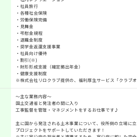
・社員旅行
・各種社会保険
・労働保険完備
・見舞金
・弔慰金規程
・退職金制度
・奨学金返還支援事業
・社員向け優待
・割引(※)
・財形形成支援（確定拠出年金）
・健康支援制度
※株式会社リロクラブ提供の、福利厚生サービス「クラブオ
～主な業務内容～
国土交通省と発注者の間に入り
工事監督を管理・マネジメントをするお仕事です♪
主に国から発注される土木事業について、役所側の立場に立
プロジェクトをサポートしていただきます！
※主に官公庁の担当者と連携するため、官公庁に即した完全