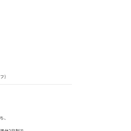
フ｝
ち、
週休2日制で、