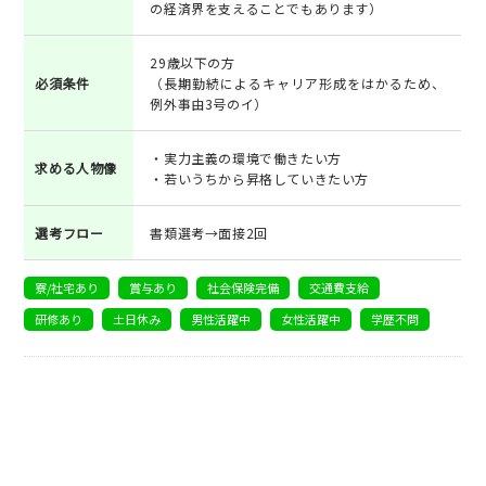
の経済界を⽀えることでもあります）
29歳以下の方
必須条件
（長期勤続によるキャリア形成をはかるため、
例外事由3号のイ）
・実力主義の環境で働きたい方
求める人物像
・若いうちから昇格していきたい方
選考フロー
書類選考→面接2回
寮/社宅あり
賞与あり
社会保険完備
交通費支給
研修あり
土日休み
男性活躍中
女性活躍中
学歴不問