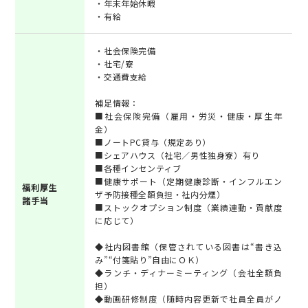
・年末年始休暇
・有給
・社会保険完備
・社宅/寮
・交通費支給
補足情報：
■社会保険完備（雇用・労災・健康・厚生年
金）
■ノートPC貸与（規定あり）
■シェアハウス（社宅／男性独身寮）有り
■各種インセンティブ
■健康サポート（定期健康診断・インフルエン
福利厚生
ザ予防接種全額負担・社内分煙）
諸手当
■ストックオプション制度（業績連動・貢献度
に応じて）
◆社内図書館（保管されている図書は“書き込
み”“付箋貼り”自由にＯＫ）
◆ランチ・ディナーミーティング（会社全額負
担）
◆動画研修制度（随時内容更新で社員全員がノ