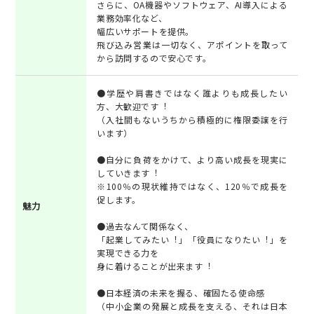
さらに、OA機器やソフトウェア、AI導入による
業務効率化など、
幅広いサポートを提供。
飛び込み営業は一切なく、アポイントを取って
から訪問するので安心です。
●学歴や肩書きではなく誰よりも成⻑したい
⽅、⼤歓迎です︕
（⼊社間もないうちから積極的に権限委譲を⾏
います）
●⾃分に負荷をかけて、より⾼い成⻑を現実に
していきます︕
※100％の現状維持ではなく、120％で成⻑を
促します。
魅力
●過去なんて関係なく、
「起業してみたい︕」「役員になりたい︕」を
実現できる⼒を
⾝に着けることが出来ます︕
●⽇本経済の未来を握る、確固たる使命感
（中⼩企業の発展と成⻑を⽀える、それは⽇本