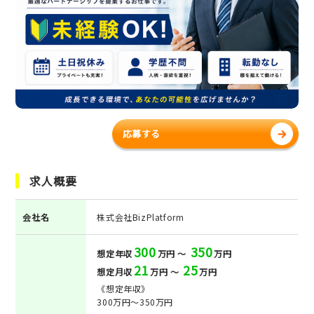
応募する
求人概要
会社名
株式会社BizPlatform
300
350
想定年収
万円 ～
万円
21
25
想定月収
万円 ～
万円
《想定年収》
300万円～350万円