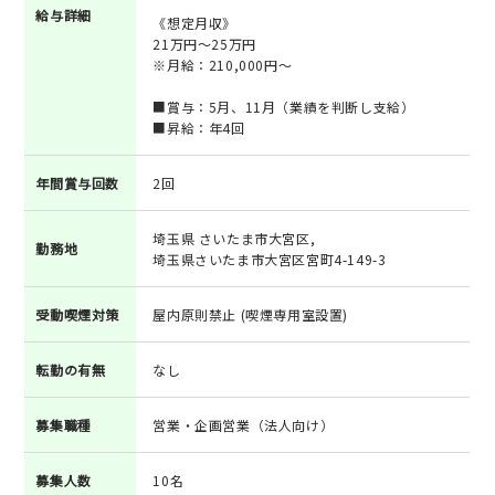
給与詳細
《想定月収》
21万円～25万円
※月給：210,000円～
■賞与：5月、11月（業績を判断し支給）
■昇給：年4回
年間賞与回数
2回
埼玉県 さいたま市大宮区,
勤務地
埼玉県さいたま市大宮区宮町4-149-3
受動喫煙対策
屋内原則禁止 (喫煙専用室設置)
転勤の有無
なし
募集職種
営業・企画営業（法人向け）
募集人数
10名