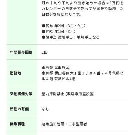
月の中旬や下旬より働き始めた場合は3万円を
カレンダーの日数分で割って配属先で勤務した
日数分支給となります。
●賞与 年2回（3月・9月）
●昇給 年1回（3月）
●諸手当 役職手当、地域手当など
年間賞与回数
2回
東京都 世田谷区,
勤務地
東京都 世田谷区太子堂１丁目４番２４号萩藤ビ
ル４階 萩藤ビル4階
受動喫煙対策
屋内原則禁止 (喫煙専用室設置)
転勤の有無
なし
募集職種
建築施工管理・工事監理者