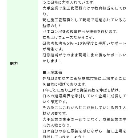
うに研修に力を入れています。
大手企業で施工管理職向けの教育担当をしてお
り、
現在施工管理職として現場で活躍されている方
監修のもと
ゼネコン出身の教育担当が研修を行います。
立ち上げフェーズだからこそ、
研修参加者も5名～10名程度と手厚いサポート
が可能です。
研修担当がそのまま現場に出た後もサポートい
たします！
魅力
■上場準備
弊社は3年以内に東証株式市場に上場すること
を目標に掲げております。
1年ごとに売り上げと従業員数を伸ばし続け、
日本の建設業界を牽引していく企業に成長して
いく予定です。
その為にはこれから共に成長していける若手人
材が必要です。
大手企業の歯車の一部ではなく、成長企業の中
心的人物となり、
日々自分の存在意義を感じながら一緒に上場を
目指していきましょう♪