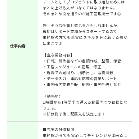
チームとしてプロジェクトに取り組むためには
まとめ上げる人がいなくてはなりません。
そのまとめ役を担うのが施工管理技士です◎
難しそうな仕事と感じるかもしれませんが、
最初はサポート業務からスタートするので
未経験の方でも着実にスキルを身に着ける事が
出来ます♪
仕事内容
【主な業務内容】
・日報、報告書などの書類作成、整理、保管
・工程スケジュールの管理、修正
・現場での見回り、指示出し、写真撮影
・データ入力、電話対応等の営業サポート
・事務所内業務全般（総務・事務全般）など
〈勤務地〉
1時間から1時間半で通える範囲内での勤務とな
ります。
※研修終了後に配属先を決定します
■充実の研修制度
未経験からでも安心してチャレンジが出来るよ