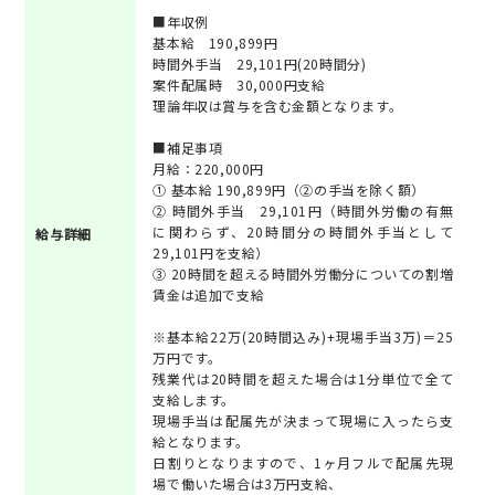
■年収例
基本給 190,899円
時間外手当 29,101円(20時間分)
案件配属時 30,000円支給
理論年収は賞与を含む金額となります。
■補足事項
月給：220,000円
① 基本給 190,899円（②の手当を除く額）
② 時間外手当 29,101円（時間外労働の有無
に関わらず、20時間分の時間外手当として
給与詳細
29,101円を支給）
③ 20時間を超える時間外労働分についての割増
賃金は追加で支給
※基本給22万(20時間込み)+現場手当3万)＝25
万円です。
残業代は20時間を超えた場合は1分単位で全て
支給します。
現場手当は配属先が決まって現場に入ったら支
給となります。
日割りとなりますので、1ヶ月フルで配属先現
場で働いた場合は3万円支給、