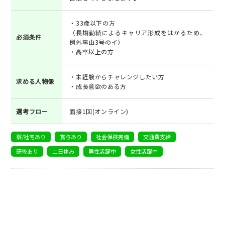
・33歳以下の方
（長期勤続によるキャリア形成をはかるため、
必須条件
例外事由3号のイ）
・高卒以上の方
・未経験からチャレンジしたい方
求める人物像
・成長意欲のある方
選考フロー
面接1回(オンライン)
寮/社宅あり
賞与あり
社会保険完備
交通費支給
研修あり
土日休み
男性活躍中
女性活躍中