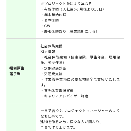
※プロジェクト先により異なる
・有給休暇（入社後6ヶ月後より10日）
・年末年始休暇
・夏季休暇
・GW
・慶弔休暇あり（就業規則による）
社会保険完備
補足情報：
・社会保険完備（健康保険、厚生年金、雇用保
険、労災保険）
福利厚生
・定期健康診断
諸手当
・交通費支給
・作業着等業務に必要な物䛿全て支給いたしま
す。
・育児休業取得実績
・キャリアアドバイザー制度
一言で言うとプロジェクトマネージャーのよう
なお仕事です。
建物を作るために様々な人が関わり、
全員で作り上げます。