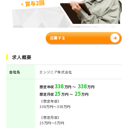
応募する
求人概要
会社名
エンジニア株式会社
338
338
想定年収
万円 ～
万円
25
25
想定月収
万円 ～
万円
《想定年収》
338万円～338万円
《想定月収》
25万円～5万円