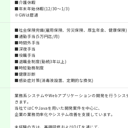
■介護休暇
■年末年始休暇(12/30～1/3)
※GWは暦通
■社会保険完備(雇用保険、労災保険、厚生年金、健康保険)
■通勤手当(5万円迄/月)
■時間外手当
■深夜手当
■役職手当
■退職金制度(勤続3年以上)
■時短勤務制度
■健康診断
■感染症対策(消毒液設置、定期的な換気)
業務系システムやWebアプリケーションの開発を行うシス
きます。
当社ではCやJavaを用いた開発案件を中心に、
企業の業務効率化やシステム改善を支援しています。
未経験の方は、基礎研修およびOJTを通じて、