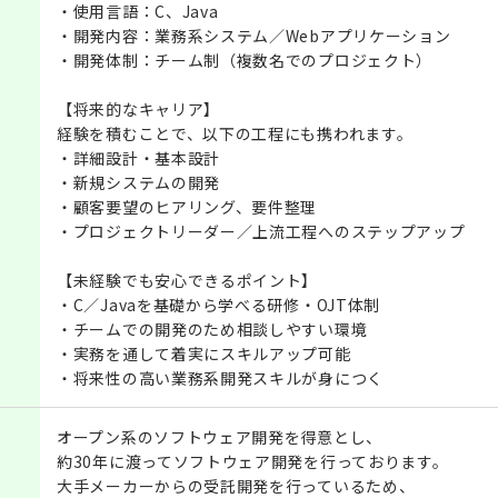
・使用言語：C、Java
・開発内容：業務系システム／Webアプリケーション
・開発体制：チーム制（複数名でのプロジェクト）
【将来的なキャリア】
経験を積むことで、以下の工程にも携われます。
・詳細設計・基本設計
・新規システムの開発
・顧客要望のヒアリング、要件整理
・プロジェクトリーダー／上流工程へのステップアップ
【未経験でも安心できるポイント】
・C／Javaを基礎から学べる研修・OJT体制
・チームでの開発のため相談しやすい環境
・実務を通して着実にスキルアップ可能
・将来性の高い業務系開発スキルが身につく
オープン系のソフトウェア開発を得意とし、
約30年に渡ってソフトウェア開発を行っております。
大手メーカーからの受託開発を行っているため、