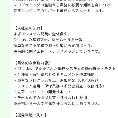
プログラミングの基礎から実務に必要な知識を身につけ、
先輩エンジニアのサポート業務からスタートします。
【入社後の流れ】
まずはシステム開発の全体像や、
C・Javaの基礎文法、開発ルールを学習。
簡単なテスト業務や修正対応から実務に入り、
段階的に開発工程へステップアップしていきます。
【具体的な業務内容】
・C#／Javaで開発された既存システムの動作確認・テスト
・仕様書・設計書などのドキュメント作成補助
・簡単なプログラム修正、追加開発（C#／Java）
・システム運用・保守業務（不具合調査、改修対応）
・先輩エンジニアの開発サポート
・チーム内での進捗共有・打ち合わせ参加
※最初から一人で開発を任せることはありません。
【開発環境（例）】