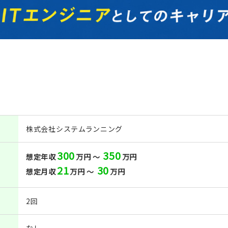
株式会社システムランニング
300
350
想定年収
万円 ～
万円
21
30
想定月収
万円 ～
万円
2回