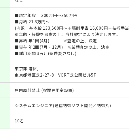
なし
■想定年収 300万円～350万円
■月給 21.8万円～
(内訳 基本給:133,500円～＋職制手当:16,000円＋技術手当:6
※年齢・経験を考慮の上、当社規定により決定します。
■昇給 年1回(4月) ※査定の上、決定
■賞与 年2回(7月・12月) ※業績査定の上、決定
■試用期間 3ヵ月(条件変更なし)
東京都 港区,
東京都港区芝2-27-8 VORT芝公園ビル5F
屋内原則禁止 (喫煙専用室設置)
システムエンジニア(通信制御ソフト開発／制御系)
10名