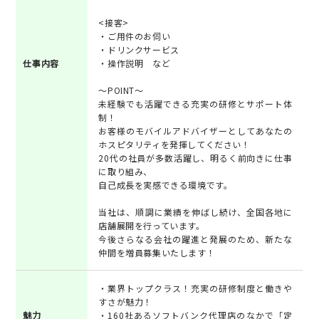
<接客>
・ご用件のお伺い
・ドリンクサービス
仕事内容
・操作説明 など
～POINT～
未経験でも活躍できる充実の研修とサポート体
制！
お客様のモバイルアドバイザーとしてあなたの
ホスピタリティを発揮してください！
20代の社員が多数活躍し、明るく前向きに仕事
に取り組み、
自己成長を実感できる環境です。
当社は、順調に業績を伸ばし続け、全国各地に
店舗展開を行っています。
今後さらなる会社の躍進と発展のため、新たな
仲間を増員募集いたします！
・業界トップクラス！充実の研修制度と働きや
すさが魅力！
魅力
・160社あるソフトバンク代理店のなかで「定