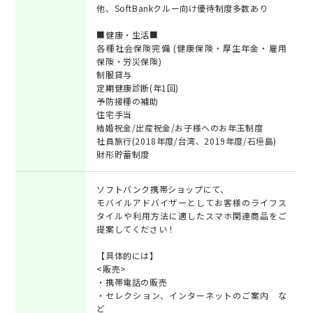
他、SoftBankクルー向け優待制度多数あり
■健康・生活■
各種社会保険完備 (健康保険・厚生年金・雇用
保険・労災保険)
制服貸与
定期健康診断(年1回)
予防接種の補助
住宅手当
結婚祝金/出産祝金/お子様へのお年玉制度
社員旅行(2018年度/台湾、2019年度/石垣島)
財形貯蓄制度
ソフトバンク携帯ショップにて、
モバイルアドバイザーとしてお客様のライフス
タイルや利用方法に適したスマホ関連商品をご
提案してください！
【具体的には】
<販売>
・携帯電話の販売
・セレクション、インターネットのご案内 な
ど