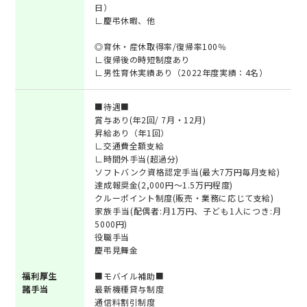
日）
∟慶弔休暇、他
◎育休・産休取得率/復帰率100％
∟復帰後の時短制度あり
∟男性育休実績あり（2022年度実績：4名）
■待遇■
賞与あり(年2回/ 7月・12月)
昇給あり（年1回）
∟交通費全額支給
∟時間外手当(超過分)
ソフトバンク資格認定手当(最大7万円毎月支給)
達成報奨金(2,000円～1.5万円程度)
クルーポイント制度(販売・業務に応じて支給)
家族手当(配偶者:月1万円、子ども1人につき:月
5000円)
役職手当
慶弔見舞金
福利厚生
■モバイル補助■
諸手当
最新機種貸与制度
通信料割引制度