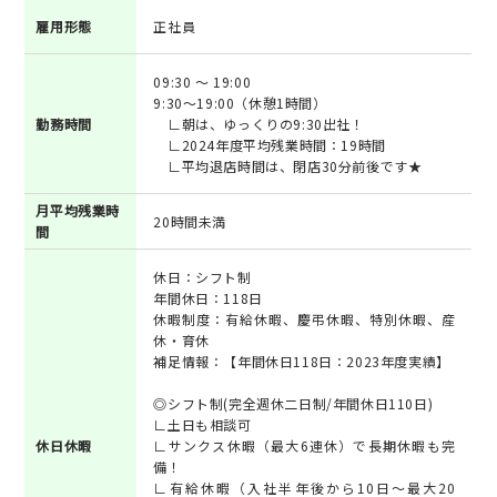
雇用形態
正社員
09:30 ～ 19:00
9:30～19:00（休憩1時間）
勤務時間
∟朝は、ゆっくりの9:30出社！
∟2024年度平均残業時間：19時間
∟平均退店時間は、閉店30分前後です★
月平均残業時
20時間未満
間
休日：シフト制
年間休日：118日
休暇制度：有給休暇、慶弔休暇、特別休暇、産
休・育休
補足情報：【年間休日118日：2023年度実績】
◎シフト制(完全週休二日制/年間休日110日)
∟土日も相談可
休日休暇
∟サンクス休暇（最大6連休）で長期休暇も完
備！
∟有給休暇（入社半年後から10日～最大20