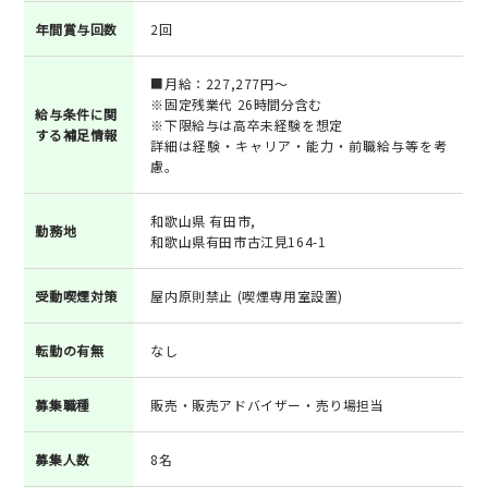
年間賞与回数
2回
■月給：227,277円～
※固定残業代 26時間分含む
給与条件に関
※下限給与は高卒未経験を想定
する補足情報
詳細は経験・キャリア・能力・前職給与等を考
慮。
和歌山県 有田市,
勤務地
和歌山県有田市古江見164-1
受動喫煙対策
屋内原則禁止 (喫煙専用室設置)
転勤の有無
なし
募集職種
販売・販売アドバイザー・売り場担当
募集人数
8名