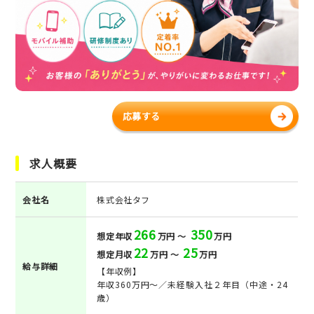
応募する
求人概要
会社名
株式会社タフ
266
350
想定年収
万円 ～
万円
22
25
想定月収
万円 ～
万円
給与詳細
【年収例】
年収360万円～／未経験入社２年目（中途・24
歳）