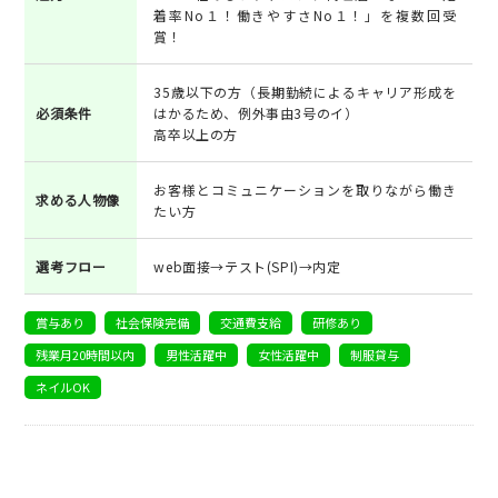
着率No１！働きやすさNo１！」を複数回受
賞！
35歳以下の方（長期勤続によるキャリア形成を
必須条件
はかるため、例外事由3号のイ）
高卒以上の方
お客様とコミュニケーションを取りながら働き
求める人物像
たい方
選考フロー
web面接→テスト(SPI)→内定
賞与あり
社会保険完備
交通費支給
研修あり
残業月20時間以内
男性活躍中
女性活躍中
制服貸与
ネイルOK