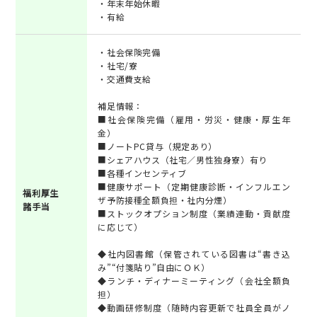
・年末年始休暇
・有給
・社会保険完備
・社宅/寮
・交通費支給
補足情報：
■社会保険完備（雇用・労災・健康・厚生年
金）
■ノートPC貸与（規定あり）
■シェアハウス（社宅／男性独身寮）有り
■各種インセンティブ
■健康サポート（定期健康診断・インフルエン
福利厚生
ザ予防接種全額負担・社内分煙）
諸手当
■ストックオプション制度（業績連動・貢献度
に応じて）
◆社内図書館（保管されている図書は“書き込
み”“付箋貼り”自由にＯＫ）
◆ランチ・ディナーミーティング（会社全額負
担）
◆動画研修制度（随時内容更新で社員全員がノ