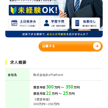
応募する
求人概要
会社名
株式会社BizPlatform
300
350
想定年収
万円 ～
万円
21
25
想定月収
万円 ～
万円
《想定年収》
300万円～350万円