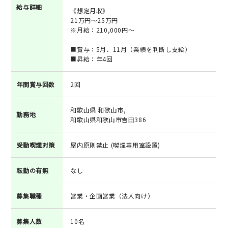
給与詳細
《想定月収》
21万円～25万円
※月給：210,000円～
■賞与：5月、11月（業績を判断し支給）
■昇給：年4回
年間賞与回数
2回
和歌山県 和歌山市,
勤務地
和歌山県和歌山市吉田386
受動喫煙対策
屋内原則禁止 (喫煙専用室設置)
転勤の有無
なし
募集職種
営業・企画営業（法人向け）
募集人数
10名