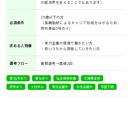
の経済界を⽀えることでもあります）
29歳以下の方
必須条件
（長期勤続によるキャリア形成をはかるため、
例外事由3号のイ）
・実力主義の環境で働きたい方
求める人物像
・若いうちから昇格していきたい方
選考フロー
書類選考→面接2回
寮/社宅あり
賞与あり
社会保険完備
交通費支給
研修あり
土日休み
男性活躍中
女性活躍中
学歴不問