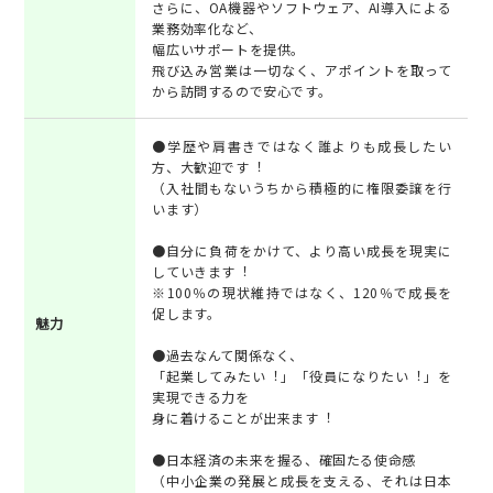
さらに、OA機器やソフトウェア、AI導入による
業務効率化など、
幅広いサポートを提供。
飛び込み営業は一切なく、アポイントを取って
から訪問するので安心です。
●学歴や肩書きではなく誰よりも成⻑したい
⽅、⼤歓迎です︕
（⼊社間もないうちから積極的に権限委譲を⾏
います）
●⾃分に負荷をかけて、より⾼い成⻑を現実に
していきます︕
※100％の現状維持ではなく、120％で成⻑を
促します。
魅力
●過去なんて関係なく、
「起業してみたい︕」「役員になりたい︕」を
実現できる⼒を
⾝に着けることが出来ます︕
●⽇本経済の未来を握る、確固たる使命感
（中⼩企業の発展と成⻑を⽀える、それは⽇本