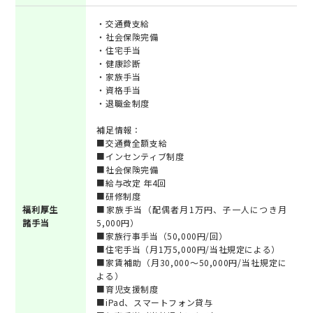
・交通費支給
・社会保険完備
・住宅手当
・健康診断
・家族手当
・資格手当
・退職金制度
補足情報：
■交通費全額支給
■インセンティブ制度
■社会保険完備
■給与改定 年4回
■研修制度
福利厚生
■家族手当（配偶者月1万円、子一人につき月
諸手当
5,000円）
■家族行事手当（50,000円/回）
■住宅手当（月1万5,000円/当社規定による）
■家賃補助（月30,000～50,000円/当社規定に
よる）
■育児支援制度
■iPad、スマートフォン貸与