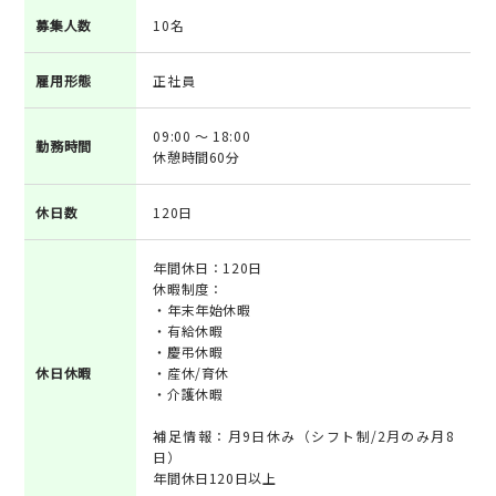
募集人数
10名
雇用形態
正社員
09:00 ～ 18:00
勤務時間
休憩時間60分
休日数
120日
年間休日：120日
休暇制度：
・年末年始休暇
・有給休暇
・慶弔休暇
休日休暇
・産休/育休
・介護休暇
補足情報：月9日休み（シフト制/2月のみ月8
日）
年間休日120日以上