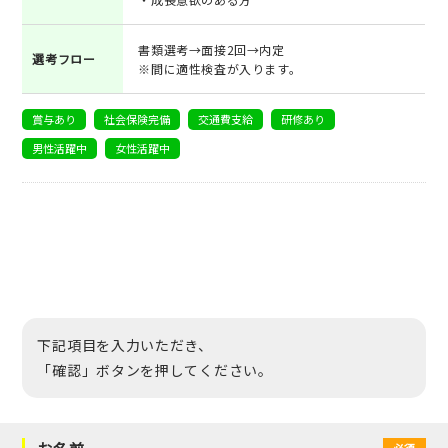
書類選考→面接2回→内定
選考フロー
※間に適性検査が入ります。
賞与あり
社会保険完備
交通費支給
研修あり
男性活躍中
女性活躍中
下記項目を入力いただき、
「確認」ボタンを押してください。
必須