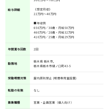
《想定月収》
給与詳細
22万円～40万円
■年収例
650万円／38歳・月給50万円
460万円／28歳・月給32万円
410万円／25歳・月給29万円
年間賞与回数
2回
栃木県 栃木市,
勤務地
栃木県栃木市樋ノ口町43-5
受動喫煙対策
屋内原則禁止 (喫煙専用室設置)
転勤の有無
なし
募集職種
営業・企画営業（個人向け）