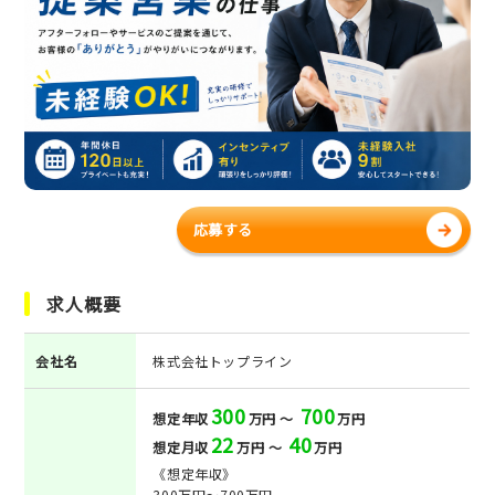
応募する
求人概要
会社名
株式会社トップライン
300
700
想定年収
万円 ～
万円
22
40
想定月収
万円 ～
万円
《想定年収》
300万円～700万円