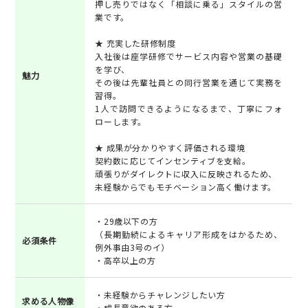
押し売りではなく「相談に乗る」スタイルの営
業です。
★ 充実した研修制度
入社後は座学研修でサービス内容や営業の基礎
を学び、
魅力
その後は先輩社員との同行営業を通じて実務を
習得。
1人で訪問できるようになるまで、丁寧にフォ
ローします。
★ 成果が分かりやすく評価される環境
契約数に応じてインセンティブを支給。
頑張りがダイレクトに収入に反映されるため、
未経験からでもモチベーション高く働けます。
・29歳以下の方
（長期勤続によるキャリア形成をはかるため、
必須条件
例外事由3号のイ）
・高卒以上の方
・未経験からチャレンジしたい方
求める人物像
・成長意欲のある方