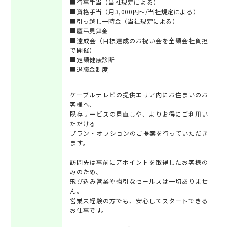
■行事手当（当社規定による）
■資格手当（月3,000円～/当社規定による）
■引っ越し一時金（当社規定による）
■慶弔見舞金
■達成会（目標達成のお祝い会を全額会社負担
で開催）
■定額健康診断
■退職金制度
ケーブルテレビの提供エリア内にお住まいのお
客様へ、
既存サービスの見直しや、よりお得にご利用い
ただける
プラン・オプションのご提案を行っていただき
ます。
訪問先は事前にアポイントを取得したお客様の
みのため、
飛び込み営業や強引なセールスは一切ありませ
ん。
営業未経験の方でも、安心してスタートできる
お仕事です。