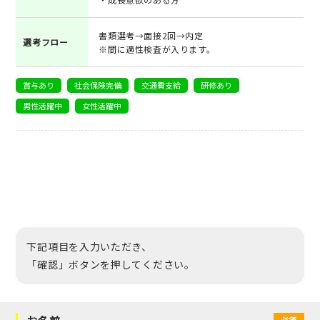
書類選考→面接2回→内定
選考フロー
※間に適性検査が入ります。
賞与あり
社会保険完備
交通費支給
研修あり
男性活躍中
女性活躍中
下記項目を入力いただき、
「確認」ボタンを押してください。
必須