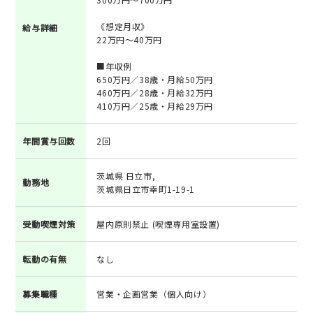
《想定月収》
給与詳細
22万円～40万円
■年収例
650万円／38歳・月給50万円
460万円／28歳・月給32万円
410万円／25歳・月給29万円
年間賞与回数
2回
茨城県 日立市,
勤務地
茨城県日立市幸町1-19-1
受動喫煙対策
屋内原則禁止 (喫煙専用室設置)
転勤の有無
なし
募集職種
営業・企画営業（個人向け）