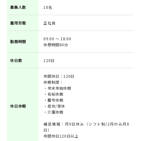
募集人数
10名
雇用形態
正社員
09:00 ～ 18:00
勤務時間
休憩時間60分
休日数
120日
年間休日：120日
休暇制度：
・年末年始休暇
・有給休暇
・慶弔休暇
休日休暇
・産休/育休
・介護休暇
補足情報：月9日休み（シフト制/2月のみ月8
日）
年間休日120日以上