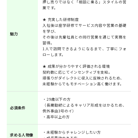
押し売りではなく「相談に乗る」スタイルの営
業です。
★ 充実した研修制度
入社後は座学研修でサービス内容や営業の基礎
を学び、
魅力
その後は先輩社員との同行営業を通じて実務を
習得。
1人で訪問できるようになるまで、丁寧にフォ
ローします。
★ 成果が分かりやすく評価される環境
契約数に応じてインセンティブを支給。
頑張りがダイレクトに収入に反映されるため、
未経験からでもモチベーション高く働けます。
・29歳以下の方
（長期勤続によるキャリア形成をはかるため、
必須条件
例外事由3号のイ）
・高卒以上の方
・未経験からチャレンジしたい方
求める人物像
・成長意欲のある方