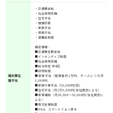
・交通費支給
・社会保険完備
・住宅手当
・健康診断
・家族手当
・資格手当
・退職金制度
補足情報：
■交通費全額支給
■インセンティブ制度
■社会保険完備
■給与改定 年4回
■研修制度
福利厚生
■家族手当（配偶者月1万円、子一人につき月
諸手当
5,000円）
■家族行事手当（50,000円/回）
■住宅手当（月1万5,000円/当社規定による）
■家賃補助（月30,000～50,000円/当社規定に
よる）
■育児支援制度
■iPad、スマートフォン貸与