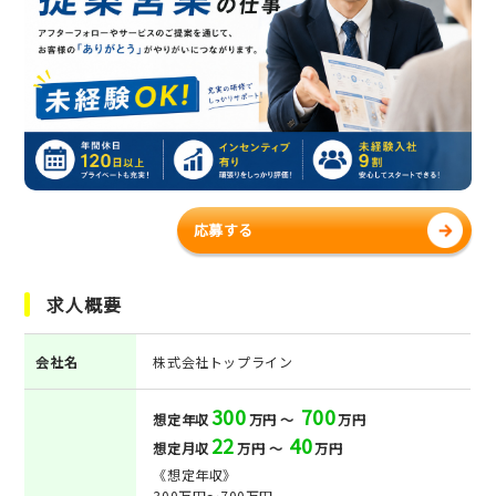
応募する
求人概要
会社名
株式会社トップライン
300
700
想定年収
万円 ～
万円
22
40
想定月収
万円 ～
万円
《想定年収》
300万円～700万円