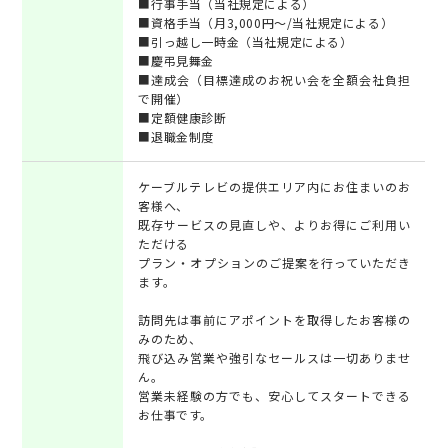
■行事手当（当社規定による）
■資格手当（月3,000円～/当社規定による）
■引っ越し一時金（当社規定による）
■慶弔見舞金
■達成会（目標達成のお祝い会を全額会社負担
で開催）
■定額健康診断
■退職金制度
ケーブルテレビの提供エリア内にお住まいのお
客様へ、
既存サービスの見直しや、よりお得にご利用い
ただける
プラン・オプションのご提案を行っていただき
ます。
訪問先は事前にアポイントを取得したお客様の
みのため、
飛び込み営業や強引なセールスは一切ありませ
ん。
営業未経験の方でも、安心してスタートできる
お仕事です。