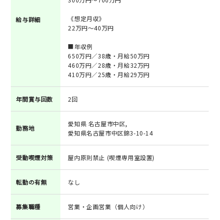
《想定月収》
給与詳細
22万円～40万円
■年収例
650万円／38歳・月給50万円
460万円／28歳・月給32万円
410万円／25歳・月給29万円
年間賞与回数
2回
愛知県 名古屋市中区,
勤務地
愛知県名古屋市中区錦3-10-14
受動喫煙対策
屋内原則禁止 (喫煙専用室設置)
転勤の有無
なし
募集職種
営業・企画営業（個人向け）