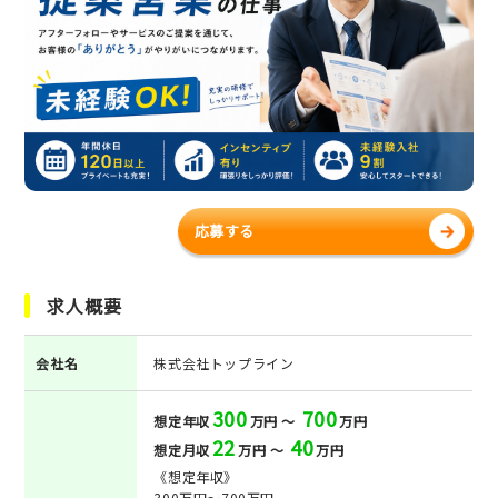
応募する
求人概要
会社名
株式会社トップライン
300
700
想定年収
万円 ～
万円
22
40
想定月収
万円 ～
万円
《想定年収》
300万円～700万円