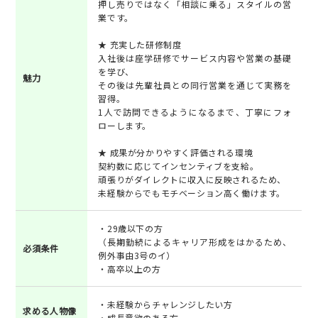
押し売りではなく「相談に乗る」スタイルの営
業です。
★ 充実した研修制度
入社後は座学研修でサービス内容や営業の基礎
を学び、
魅力
その後は先輩社員との同行営業を通じて実務を
習得。
1人で訪問できるようになるまで、丁寧にフォ
ローします。
★ 成果が分かりやすく評価される環境
契約数に応じてインセンティブを支給。
頑張りがダイレクトに収入に反映されるため、
未経験からでもモチベーション高く働けます。
・29歳以下の方
（長期勤続によるキャリア形成をはかるため、
必須条件
例外事由3号のイ）
・高卒以上の方
・未経験からチャレンジしたい方
求める人物像
・成長意欲のある方