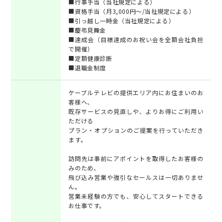
■行事手当（当社規定による）
■資格手当（月3,000円～/当社規定による）
■引っ越し一時金（当社規定による）
■慶弔見舞金
■達成会（目標達成のお祝い会を全額会社負担
で開催）
■定額健康診断
■退職金制度
ケーブルテレビの提供エリア内にお住まいのお
客様へ、
既存サービスの見直しや、よりお得にご利用い
ただける
プラン・オプションのご提案を行っていただき
ます。
訪問先は事前にアポイントを取得したお客様の
みのため、
飛び込み営業や強引なセールスは一切ありませ
ん。
営業未経験の方でも、安心してスタートできる
お仕事です。