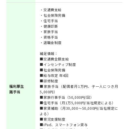
・交通費支給
・社会保険完備
・住宅手当
・健康診断
・家族手当
・資格手当
・退職金制度
補足情報：
■交通費全額支給
■インセンティブ制度
■社会保険完備
■給与改定 年4回
■研修制度
福利厚生
■家族手当（配偶者月1万円、子一人につき月
諸手当
5,000円）
■家族行事手当（50,000円/回）
■住宅手当（月1万5,000円/当社規定による）
■家賃補助（月30,000～50,000円/当社規定に
よる）
■育児支援制度
■iPad、スマートフォン貸与