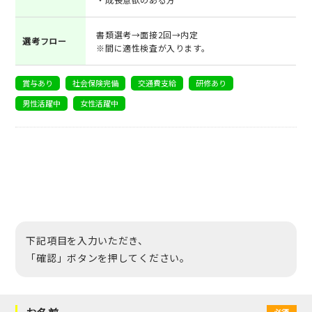
書類選考→面接2回→内定
選考フロー
※間に適性検査が入ります。
賞与あり
社会保険完備
交通費支給
研修あり
男性活躍中
女性活躍中
下記項目を入力いただき、
「確認」ボタンを押してください。
必須