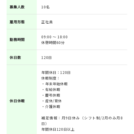
募集人数
10名
雇用形態
正社員
09:00 ～ 18:00
勤務時間
休憩時間60分
休日数
120日
年間休日：120日
休暇制度：
・年末年始休暇
・有給休暇
・慶弔休暇
休日休暇
・産休/育休
・介護休暇
補足情報：月9日休み（シフト制/2月のみ月8
日）
年間休日120日以上