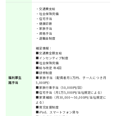
・交通費支給
・社会保険完備
・住宅手当
・健康診断
・家族手当
・資格手当
・退職金制度
補足情報：
■交通費全額支給
■インセンティブ制度
■社会保険完備
■給与改定 年4回
■研修制度
福利厚生
■家族手当（配偶者月1万円、子一人につき月
諸手当
5,000円）
■家族行事手当（50,000円/回）
■住宅手当（月1万5,000円/当社規定による）
■家賃補助（月30,000～50,000円/当社規定に
よる）
■育児支援制度
■iPad、スマートフォン貸与