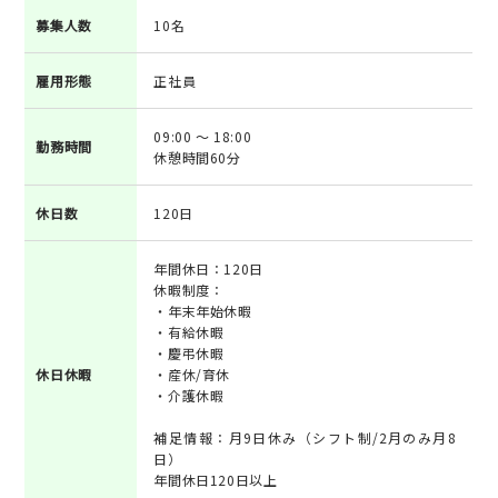
募集人数
10名
雇用形態
正社員
09:00 ～ 18:00
勤務時間
休憩時間60分
休日数
120日
年間休日：120日
休暇制度：
・年末年始休暇
・有給休暇
・慶弔休暇
休日休暇
・産休/育休
・介護休暇
補足情報：月9日休み（シフト制/2月のみ月8
日）
年間休日120日以上