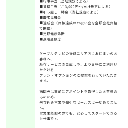
■行事手当（当社規定による）
■資格手当（月3,000円～/当社規定による）
■引っ越し一時金（当社規定による）
■慶弔見舞金
■達成会（目標達成のお祝い会を全額会社負担
で開催）
■定額健康診断
■退職金制度
ケーブルテレビの提供エリア内にお住まいのお
客様へ、
既存サービスの見直しや、よりお得にご利用い
ただける
プラン・オプションのご提案を行っていただき
ます。
訪問先は事前にアポイントを取得したお客様の
みのため、
飛び込み営業や強引なセールスは一切ありませ
ん。
営業未経験の方でも、安心してスタートできる
お仕事です。