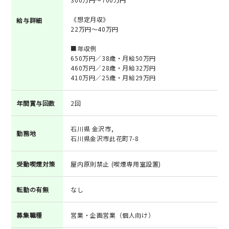
《想定月収》
給与詳細
22万円～40万円
■年収例
650万円／38歳・月給50万円
460万円／28歳・月給32万円
410万円／25歳・月給29万円
年間賞与回数
2回
石川県 金沢市,
勤務地
石川県金沢市此花町7-8
受動喫煙対策
屋内原則禁止 (喫煙専用室設置)
転勤の有無
なし
募集職種
営業・企画営業（個人向け）