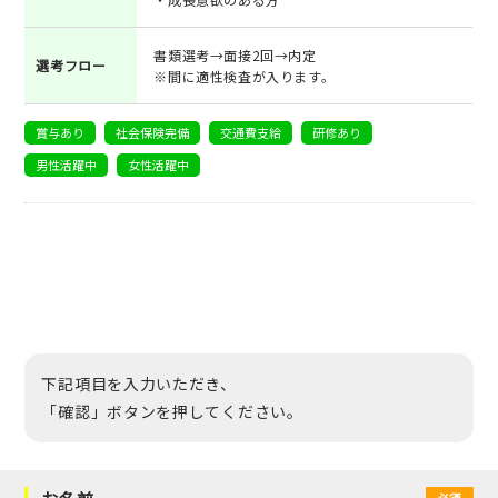
書類選考→面接2回→内定
選考フロー
※間に適性検査が入ります。
賞与あり
社会保険完備
交通費支給
研修あり
男性活躍中
女性活躍中
下記項目を入力いただき、
「確認」ボタンを押してください。
必須