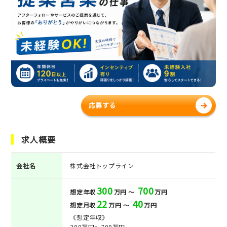
応募する
求人概要
会社名
株式会社トップライン
300
700
想定年収
万円 ～
万円
22
40
想定月収
万円 ～
万円
《想定年収》
300万円～700万円