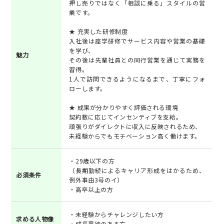
押し売りではなく「相談に乗る」スタイルの営
業です。
★ 充実した研修制度
入社後は座学研修でサービス内容や営業の基礎
を学び、
魅力
その後は先輩社員との同行営業を通じて実務を
習得。
1人で訪問できるようになるまで、丁寧にフォ
ローします。
★ 成果が分かりやすく評価される環境
契約数に応じてインセンティブを支給。
頑張りがダイレクトに収入に反映されるため、
未経験からでもモチベーション高く働けます。
・29歳以下の方
（長期勤続によるキャリア形成をはかるため、
必須条件
例外事由3号のイ）
・高卒以上の方
・未経験からチャレンジしたい方
求める人物像
・成長意欲のある方