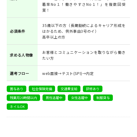
着率No１！働きやすさNo１！」を複数回受
賞！
35歳以下の方（長期勤続によるキャリア形成を
必須条件
はかるため、例外事由3号のイ）
高卒以上の方
お客様とコミュニケーションを取りながら働き
求める人物像
たい方
選考フロー
web面接→テスト(SPI)→内定
賞与あり
社会保険完備
交通費支給
研修あり
残業月20時間以内
男性活躍中
女性活躍中
制服貸与
ネイルOK