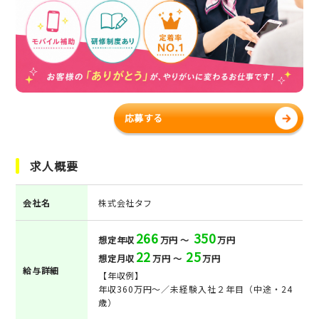
応募する
求人概要
会社名
株式会社タフ
266
350
想定年収
万円 ～
万円
22
25
想定月収
万円 ～
万円
給与詳細
【年収例】
年収360万円～／未経験入社２年目（中途・24
歳）