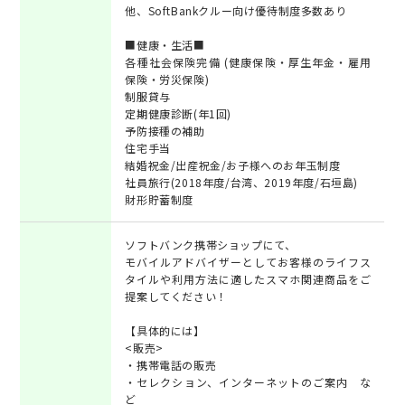
他、SoftBankクルー向け優待制度多数あり
■健康・生活■
各種社会保険完備 (健康保険・厚生年金・雇用
保険・労災保険)
制服貸与
定期健康診断(年1回)
予防接種の補助
住宅手当
結婚祝金/出産祝金/お子様へのお年玉制度
社員旅行(2018年度/台湾、2019年度/石垣島)
財形貯蓄制度
ソフトバンク携帯ショップにて、
モバイルアドバイザーとしてお客様のライフス
タイルや利用方法に適したスマホ関連商品をご
提案してください！
【具体的には】
<販売>
・携帯電話の販売
・セレクション、インターネットのご案内 な
ど