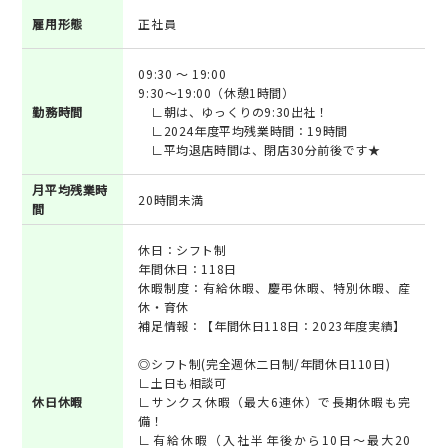
雇用形態
正社員
09:30 ～ 19:00
9:30～19:00（休憩1時間）
勤務時間
∟朝は、ゆっくりの9:30出社！
∟2024年度平均残業時間：19時間
∟平均退店時間は、閉店30分前後です★
月平均残業時
20時間未満
間
休日：シフト制
年間休日：118日
休暇制度：有給休暇、慶弔休暇、特別休暇、産
休・育休
補足情報：【年間休日118日：2023年度実績】
◎シフト制(完全週休二日制/年間休日110日)
∟土日も相談可
休日休暇
∟サンクス休暇（最大6連休）で長期休暇も完
備！
∟有給休暇（入社半年後から10日～最大20