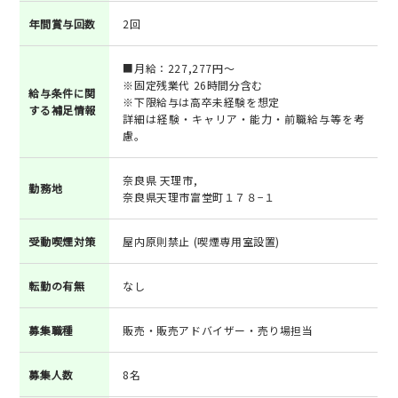
年間賞与回数
2回
■月給：227,277円～
※固定残業代 26時間分含む
給与条件に関
※下限給与は高卒未経験を想定
する補足情報
詳細は経験・キャリア・能力・前職給与等を考
慮。
奈良県 天理市,
勤務地
奈良県天理市富堂町１７８−１
受動喫煙対策
屋内原則禁止 (喫煙専用室設置)
転勤の有無
なし
募集職種
販売・販売アドバイザー・売り場担当
募集人数
8名