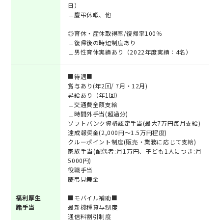
日）
∟慶弔休暇、他
◎育休・産休取得率/復帰率100％
∟復帰後の時短制度あり
∟男性育休実績あり（2022年度実績：4名）
■待遇■
賞与あり(年2回/ 7月・12月)
昇給あり（年1回）
∟交通費全額支給
∟時間外手当(超過分)
ソフトバンク資格認定手当(最大7万円毎月支給)
達成報奨金(2,000円～1.5万円程度)
クルーポイント制度(販売・業務に応じて支給)
家族手当(配偶者:月1万円、子ども1人につき:月
5000円)
役職手当
慶弔見舞金
福利厚生
■モバイル補助■
諸手当
最新機種貸与制度
通信料割引制度