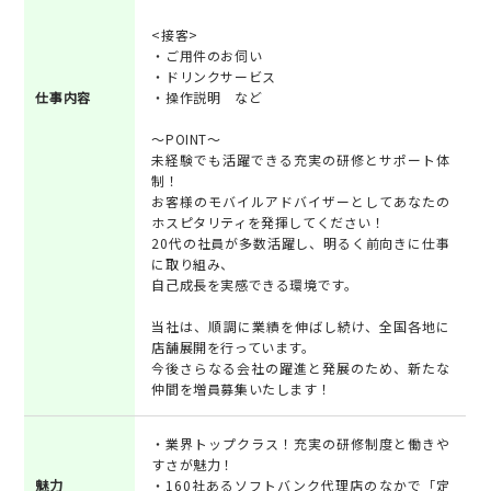
<接客>
・ご用件のお伺い
・ドリンクサービス
仕事内容
・操作説明 など
～POINT～
未経験でも活躍できる充実の研修とサポート体
制！
お客様のモバイルアドバイザーとしてあなたの
ホスピタリティを発揮してください！
20代の社員が多数活躍し、明るく前向きに仕事
に取り組み、
自己成長を実感できる環境です。
当社は、順調に業績を伸ばし続け、全国各地に
店舗展開を行っています。
今後さらなる会社の躍進と発展のため、新たな
仲間を増員募集いたします！
・業界トップクラス！充実の研修制度と働きや
すさが魅力！
魅力
・160社あるソフトバンク代理店のなかで「定