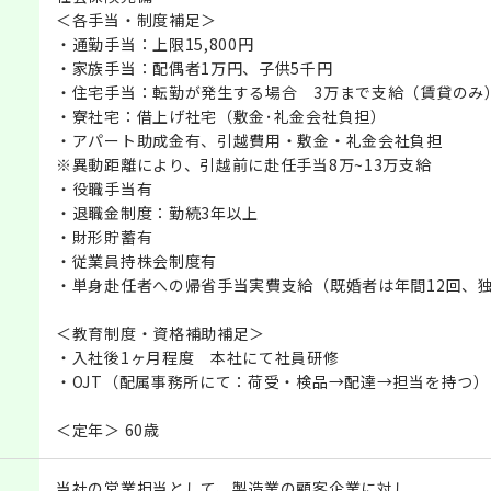
＜各手当・制度補足＞
・通勤手当：上限15,800円
・家族手当：配偶者1万円、子供5千円
・住宅手当：転勤が発生する場合 3万まで支給（賃貸のみ
・寮社宅：借上げ社宅（敷金･礼金会社負担）
・アパート助成金有、引越費用・敷金・礼金会社負担
※異動距離により、引越前に赴任手当8万~13万支給
・役職手当有
・退職金制度：勤続3年以上
・財形貯蓄有
・従業員持株会制度有
・単身赴任者への帰省手当実費支給（既婚者は年間12回、独
＜教育制度・資格補助補足＞
・入社後1ヶ月程度 本社にて社員研修
・OJT（配属事務所にて：荷受・検品→配達→担当を持つ）
＜定年＞ 60歳
当社の営業担当として、製造業の顧客企業に対し