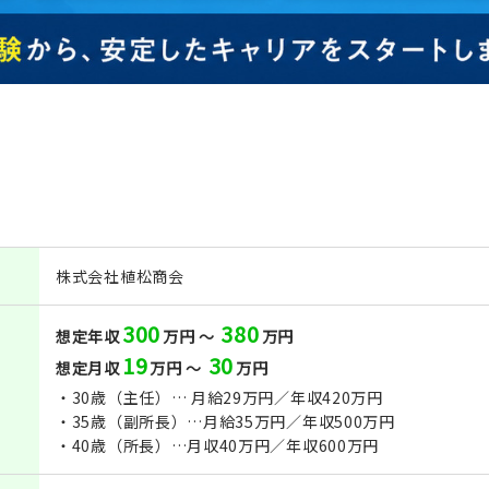
株式会社植松商会
300
380
想定年収
万円 ～
万円
19
30
想定月収
万円 ～
万円
・30歳（主任）… 月給29万円／年収420万円
・35歳（副所長）…月給35万円／年収500万円
・40歳（所長）…月収40万円／年収600万円