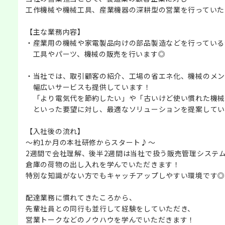
工作機械や機械工具、産業機器の深耕型の営業を行っていた
【主な業務内容】
・産業用の機械や家電製品向けの部品製造などを行っている
工具やパーツ、機械の販売を行います◎
・当社では、取引顧客の紹介、工場の省エネ化、機械のメン
幅広いサービスも提供しています！
「より電気代を節約したい」や「古いけど使い慣れた機械
といった要望に対し、最適なソリューションを提案してい
【入社後の流れ】
～約1か月の本社研修からスタート♪～
2週間で会社理解、後半2週間は当社で扱う販売管理システ
倉庫の荷物の出し入れを学んでいただきます！
特別な知識がない方でもキャッチアップしやすい環境です◎
配達業務に慣れてきたころから、
先輩社員との同行も並行して経験をしていただき、
営業トークなどのノウハウを学んでいただきます！