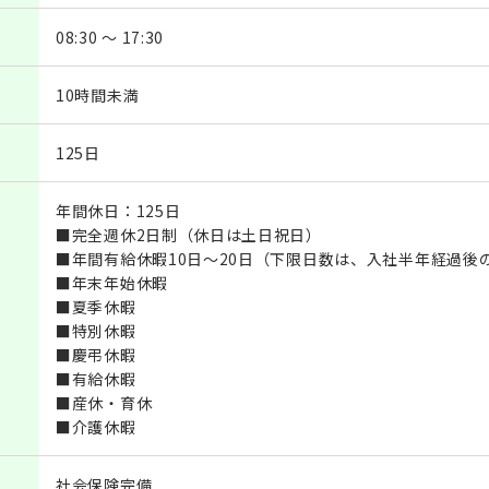
08:30 ～ 17:30
10時間未満
125日
年間休日：125日
■完全週休2日制（休日は土日祝日）
■年間有給休暇10日～20日（下限日数は、入社半年経過後
■年末年始休暇
■夏季休暇
■特別休暇
■慶弔休暇
■有給休暇
■産休・育休
■介護休暇
社会保険完備