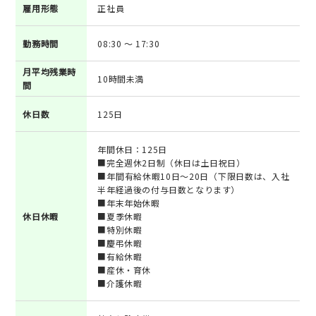
雇用形態
正社員
勤務時間
08:30 ～ 17:30
月平均残業時
10時間未満
間
休日数
125日
年間休日：125日
■完全週休2日制（休日は土日祝日）
■年間有給休暇10日～20日（下限日数は、入社
半年経過後の付与日数となります）
■年末年始休暇
休日休暇
■夏季休暇
■特別休暇
■慶弔休暇
■有給休暇
■産休・育休
■介護休暇