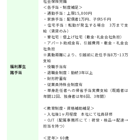
社会保険完備
＜各手当・制度補足＞
・通勤手当：上限15,800円
・家族手当：配偶者1万円、子供5千円
・住宅手当：転勤が発生する場合 3万まで支
給（賃貸のみ）
・寮社宅：借上げ社宅（敷金･礼金会社負担）
・アパート助成金有、引越費用・敷金・礼金会
社負担
※異動距離により、引越前に赴任手当8万~13万
支給
福利厚生
・役職手当有
諸手当
・退職金制度：勤続3年以上
・財形貯蓄有
・従業員持株会制度有
・単身赴任者への帰省手当実費支給（既婚者は
年間12回、独身者は年6回、3年間）
＜教育制度・資格補助補足＞
・入社後1ヶ月程度 本社にて社員研修
・OJT（配属事務所にて：荷受・検品→配達→
担当を持つ）
＜定年＞ 60歳