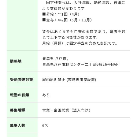
固定残業代は、入社年齢、勤続年数、役職に
より支給額が変わります
■昇給：年1回（4月）
■賞与：年2回（6月・12月）
賃金はあくまでも目安の金額であり、選考を通
じて上下する可能性があります。
月給（月額）は固定手当を含めた表記です。
青森県 八戸市,
勤務地
青森県八戸市卸センター二丁目6番26号MAP
受動喫煙対策
屋内原則禁止 (喫煙専用室設置)
転勤の有無
あり
募集職種
営業・企画営業（法人向け）
募集人数
6名