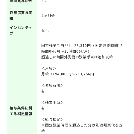
年間賞与回数
2回
昨年度賞与実
4ヶ月分
績
インセンティ
なし
ブ
固定残業手当/月：29,310円（固定残業時間15
時間0分/月～15時間0分/月）
超過した時間外労働の残業手当は追加支給
＜月給＞
月給→194,000円～253,756円
＜昇給有無＞
有
＜残業手当＞
給与条件に関
有
する補足情報
＜給与補足＞
※固定残業時間を超過した分は別途残業代を支
給