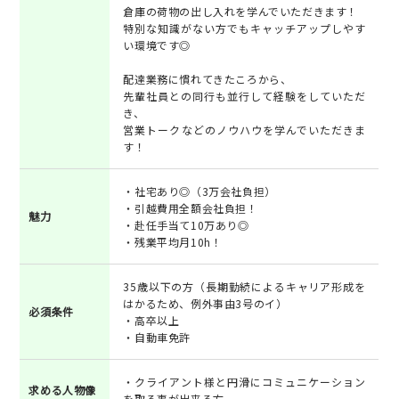
倉庫の荷物の出し入れを学んでいただきます！
特別な知識がない方でもキャッチアップしやす
い環境です◎
配達業務に慣れてきたころから、
先輩社員との同行も並行して経験をしていただ
き、
営業トークなどのノウハウを学んでいただきま
す！
・社宅あり◎（3万会社負担）
・引越費用全額会社負担！
魅力
・赴任手当て10万あり◎
・残業平均月10h！
35歳以下の方（長期勤続によるキャリア形成を
はかるため、例外事由3号のイ）
必須条件
・高卒以上
・自動車免許
・クライアント様と円滑にコミュニケーション
求める人物像
を取る事が出来る方