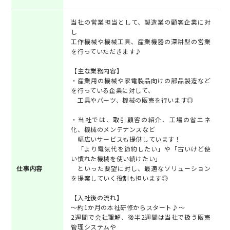
当社の営業担当として、製造業の顧客企業に対
し
工作機械や機械工具、産業機器の深耕型の営業
を行っていただきます♪
【主な業務内容】
・産業用の機械や家電製品向けの部品製造など
を行っている企業に対して、
工具やパーツ、機械の販売を行います◎
・当社では、取引顧客の紹介、工場の省エネ
化、機械のメンテナンスなど
幅広いサービスも提供しています！
「より電気代を節約したい」や「古いけど使
い慣れた機械を使い続けたい」
仕事内容
といった要望に対し、最適なソリューション
を提案していく役割も担います◎
【入社後の流れ】
～約1か月の本社研修からスタート♪～
2週間で会社理解、後半2週間は当社で扱う販売
管理システムや