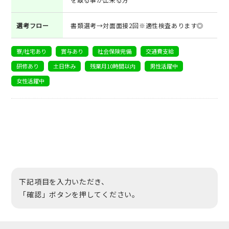
選考フロー
書類選考→対面面接2回※適性検査あります◎
寮/社宅あり
賞与あり
社会保険完備
交通費支給
研修あり
土日休み
残業月10時間以内
男性活躍中
女性活躍中
下記項目を入力いただき、
「確認」ボタンを押してください。