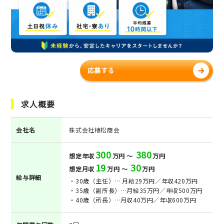
応募する
求人概要
会社名
株式会社植松商会
300
380
想定年収
万円 ～
万円
19
30
想定月収
万円 ～
万円
給与詳細
・30歳（主任）… 月給29万円／年収420万円
・35歳（副所長）…月給35万円／年収500万円
・40歳（所長）…月収40万円／年収600万円