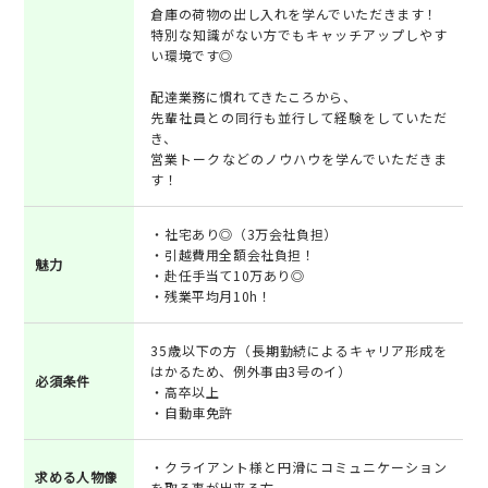
倉庫の荷物の出し入れを学んでいただきます！
特別な知識がない方でもキャッチアップしやす
い環境です◎
配達業務に慣れてきたころから、
先輩社員との同行も並行して経験をしていただ
き、
営業トークなどのノウハウを学んでいただきま
す！
・社宅あり◎（3万会社負担）
・引越費用全額会社負担！
魅力
・赴任手当て10万あり◎
・残業平均月10h！
35歳以下の方（長期勤続によるキャリア形成を
はかるため、例外事由3号のイ）
必須条件
・高卒以上
・自動車免許
・クライアント様と円滑にコミュニケーション
求める人物像
を取る事が出来る方