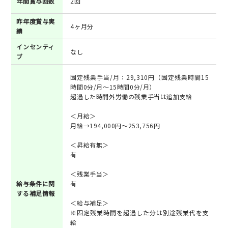
年間賞与回数
2回
昨年度賞与実
4ヶ月分
績
インセンティ
なし
ブ
固定残業手当/月：29,310円（固定残業時間15
時間0分/月～15時間0分/月）
超過した時間外労働の残業手当は追加支給
＜月給＞
月給→194,000円～253,756円
＜昇給有無＞
有
＜残業手当＞
給与条件に関
有
する補足情報
＜給与補足＞
※固定残業時間を超過した分は別途残業代を支
給