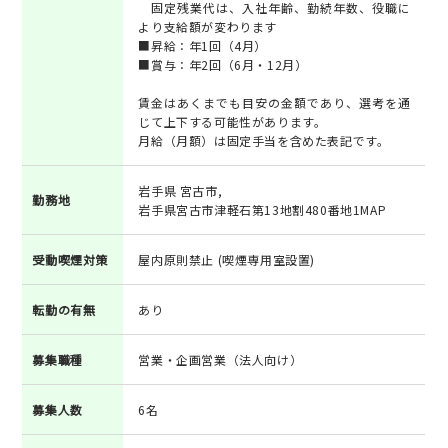
固定残業代は、入社年齢、勤続年数、役職に
より支給額が変わります
■昇給：年1回（4月）
■賞与：年2回（6月・12月）
賃金はあくまでも目安の金額であり、選考を通
じて上下する可能性があります。
月給（月額）は固定手当を含めた表記です。
岩手県 宮古市,
勤務地
岩手県宮古市津軽石第13地割480番地1MAP
受動喫煙対策
屋内原則禁止 (喫煙専用室設置)
転勤の有無
あり
募集職種
営業・企画営業（法人向け）
募集人数
6名