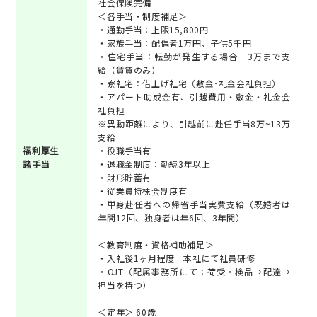
社会保険完備
＜各手当・制度補足＞
・通勤手当：上限15,800円
・家族手当：配偶者1万円、子供5千円
・住宅手当：転勤が発生する場合 3万まで支
給（賃貸のみ）
・寮社宅：借上げ社宅（敷金･礼金会社負担）
・アパート助成金有、引越費用・敷金・礼金会
社負担
※異動距離により、引越前に赴任手当8万~13万
支給
福利厚生
・役職手当有
諸手当
・退職金制度：勤続3年以上
・財形貯蓄有
・従業員持株会制度有
・単身赴任者への帰省手当実費支給（既婚者は
年間12回、独身者は年6回、3年間）
＜教育制度・資格補助補足＞
・入社後1ヶ月程度 本社にて社員研修
・OJT（配属事務所にて：荷受・検品→配達→
担当を持つ）
＜定年＞ 60歳