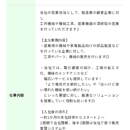
当社の営業担当として、製造業の顧客企業に対
し
工作機械や機械工具、産業機器の深耕型の営業
を行っていただきます♪
【主な業務内容】
・産業用の機械や家電製品向けの部品製造など
を行っている企業に対して、
工具やパーツ、機械の販売を行います◎
・当社では、取引顧客の紹介、工場の省エネ
化、機械のメンテナンスなど
幅広いサービスも提供しています！
「より電気代を節約したい」や「古いけど使
い慣れた機械を使い続けたい」
仕事内容
といった要望に対し、最適なソリューション
を提案していく役割も担います◎
【入社後の流れ】
～約1か月の本社研修からスタート♪～
2週間で会社理解、後半2週間は当社で扱う販売
管理システムや