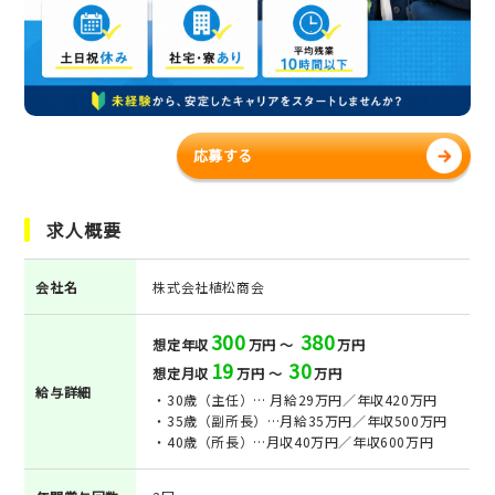
応募する
求人概要
会社名
株式会社植松商会
300
380
想定年収
万円 ～
万円
19
30
想定月収
万円 ～
万円
給与詳細
・30歳（主任）… 月給29万円／年収420万円
・35歳（副所長）…月給35万円／年収500万円
・40歳（所長）…月収40万円／年収600万円