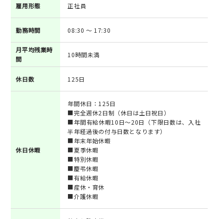
雇用形態
正社員
勤務時間
08:30 ～ 17:30
月平均残業時
10時間未満
間
休日数
125日
年間休日：125日
■完全週休2日制（休日は土日祝日）
■年間有給休暇10日～20日（下限日数は、入社
半年経過後の付与日数となります）
■年末年始休暇
休日休暇
■夏季休暇
■特別休暇
■慶弔休暇
■有給休暇
■産休・育休
■介護休暇