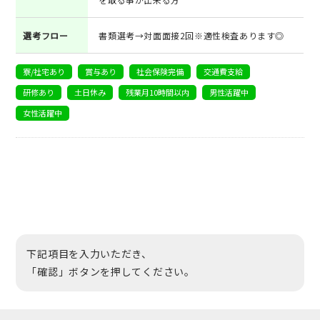
選考フロー
書類選考→対面面接2回※適性検査あります◎
寮/社宅あり
賞与あり
社会保険完備
交通費支給
研修あり
土日休み
残業月10時間以内
男性活躍中
女性活躍中
下記項目を入力いただき、
「確認」ボタンを押してください。