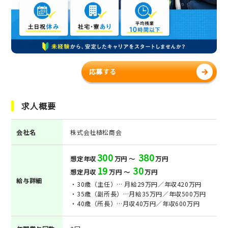
応募する
求人概要
会社名
株式会社植松商会
300
380
想定年収
万円 ～
万円
19
30
想定月収
万円 ～
万円
給与詳細
・30歳（主任）… 月給29万円／年収420万円
・35歳（副所長）…月給35万円／年収500万円
・40歳（所長）…月収40万円／年収600万円