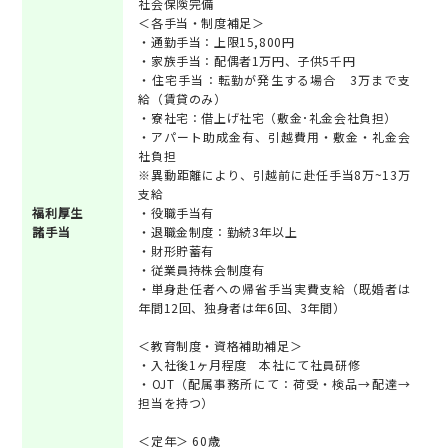
社会保険完備
＜各手当・制度補足＞
・通勤手当：上限15,800円
・家族手当：配偶者1万円、子供5千円
・住宅手当：転勤が発生する場合 3万まで支
給（賃貸のみ）
・寮社宅：借上げ社宅（敷金･礼金会社負担）
・アパート助成金有、引越費用・敷金・礼金会
社負担
※異動距離により、引越前に赴任手当8万~13万
支給
福利厚生
・役職手当有
諸手当
・退職金制度：勤続3年以上
・財形貯蓄有
・従業員持株会制度有
・単身赴任者への帰省手当実費支給（既婚者は
年間12回、独身者は年6回、3年間）
＜教育制度・資格補助補足＞
・入社後1ヶ月程度 本社にて社員研修
・OJT（配属事務所にて：荷受・検品→配達→
担当を持つ）
＜定年＞ 60歳