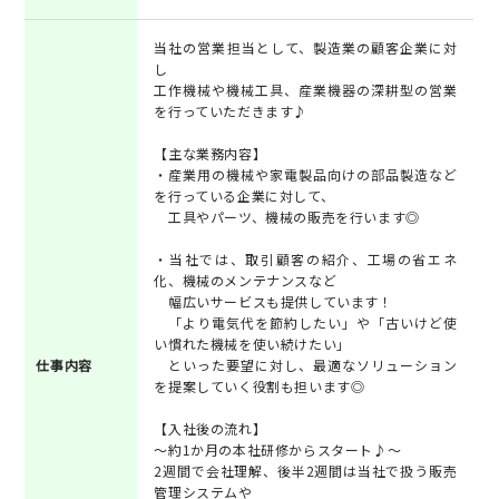
当社の営業担当として、製造業の顧客企業に対
し
工作機械や機械工具、産業機器の深耕型の営業
を行っていただきます♪
【主な業務内容】
・産業用の機械や家電製品向けの部品製造など
を行っている企業に対して、
工具やパーツ、機械の販売を行います◎
・当社では、取引顧客の紹介、工場の省エネ
化、機械のメンテナンスなど
幅広いサービスも提供しています！
「より電気代を節約したい」や「古いけど使
い慣れた機械を使い続けたい」
仕事内容
といった要望に対し、最適なソリューション
を提案していく役割も担います◎
【入社後の流れ】
～約1か月の本社研修からスタート♪～
2週間で会社理解、後半2週間は当社で扱う販売
管理システムや