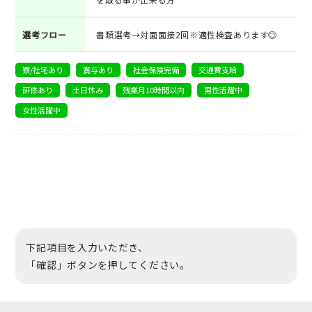
選考フロー
書類選考→対面面接2回※適性検査あります◎
寮/社宅あり
賞与あり
社会保険完備
交通費支給
研修あり
土日休み
残業月10時間以内
男性活躍中
女性活躍中
下記項目を入力いただき、
「確認」ボタンを押してください。