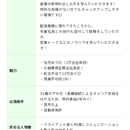
倉庫の荷物の出し入れを学んでいただきます！
特別な知識がない方でもキャッチアップしやす
い環境です◎
配達業務に慣れてきたころから、
先輩社員との同行も並行して経験をしていただ
き、
営業トークなどのノウハウを学んでいただきま
す！
・社宅あり◎（3万会社負担）
・引越費用全額会社負担！
魅力
・赴任手当て10万あり◎
・残業平均月10h！
35歳以下の方（長期勤続によるキャリア形成を
はかるため、例外事由3号のイ）
必須条件
・高卒以上
・自動車免許
・クライアント様と円滑にコミュニケーション
求める人物像
を取る事が出来る方