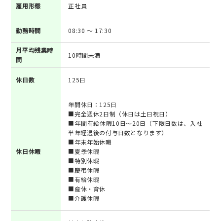
雇用形態
正社員
勤務時間
08:30 ～ 17:30
月平均残業時
10時間未満
間
休日数
125日
年間休日：125日
■完全週休2日制（休日は土日祝日）
■年間有給休暇10日～20日（下限日数は、入社
半年経過後の付与日数となります）
■年末年始休暇
休日休暇
■夏季休暇
■特別休暇
■慶弔休暇
■有給休暇
■産休・育休
■介護休暇