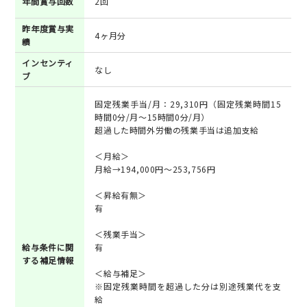
年間賞与回数
2回
昨年度賞与実
4ヶ月分
績
インセンティ
なし
ブ
固定残業手当/月：29,310円（固定残業時間15
時間0分/月～15時間0分/月）
超過した時間外労働の残業手当は追加支給
＜月給＞
月給→194,000円～253,756円
＜昇給有無＞
有
＜残業手当＞
給与条件に関
有
する補足情報
＜給与補足＞
※固定残業時間を超過した分は別途残業代を支
給