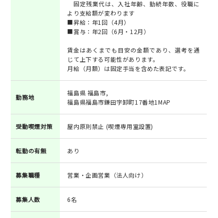
固定残業代は、入社年齢、勤続年数、役職に
より支給額が変わります
■昇給：年1回（4月）
■賞与：年2回（6月・12月）
賃金はあくまでも目安の金額であり、選考を通
じて上下する可能性があります。
月給（月額）は固定手当を含めた表記です。
福島県 福島市,
勤務地
福島県福島市鎌田字卸町17番地1MAP
受動喫煙対策
屋内原則禁止 (喫煙専用室設置)
転勤の有無
あり
募集職種
営業・企画営業（法人向け）
募集人数
6名