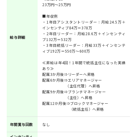
23万円～25万円
■年収例
・1年目アシスタントリーダー：月給24.5万＋
インセンティブ84万＝378万
・2年目リーダー：月給28.6万＋インセンティ
給与詳細
ブ132万＝532万
・3年目統括リーダー：月給33万＋インセンテ
ィブ192万＝550万～600万
≪昇給は年4回！1年間で統括主任になった実績
あり≫
配属3か月後⇒リーダーへ昇格
配属6か月後⇒エリアマネージャー
（主任代理）へ昇格
配属9か月後⇒ブランチマネージャー
（主任）へ昇格
配属12か月後⇒ブロックマネージャー
（統括主任）へ昇格
年間賞与回数
なし
インセンティ