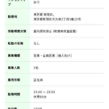
あり
ブ
東京都 新宿区,
勤務地
東京都新宿区大久保2丁目5番23号
受動喫煙対策
屋内原則禁止 (喫煙専用室設置)
転勤の有無
なし
募集職種
営業・企画営業（個人向け）
募集人数
3名
雇用形態
正社員
10:00 ～ 20:00
勤務時間
休憩60分
休日数
105日