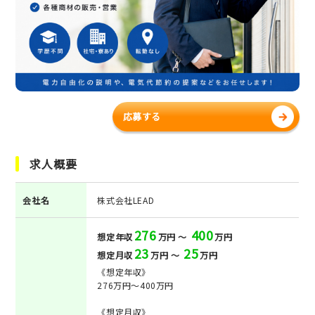
応募する
求人概要
会社名
株式会社LEAD
276
400
想定年収
万円 ～
万円
23
25
想定月収
万円 ～
万円
《想定年収》
276万円～400万円
《想定月収》