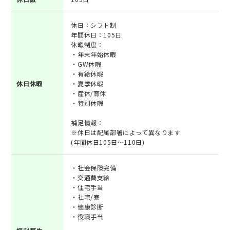
休日：シフト制
年間休日：105日
休暇制度：
・年末年始休暇
・GW休暇
・有給休暇
休日休暇
・夏季休暇
・産休/育休
・特別休暇
補足情報：
※休日は配属部署によって異なります
(年間休日105日～110日)
・社会保険完備
・交通費支給
・住宅手当
・社宅/寮
・健康診断
・役職手当