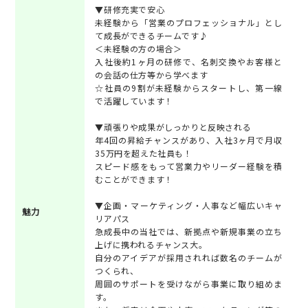
▼研修充実で安心
未経験から「営業のプロフェッショナル」とし
て成長ができるチームです♪
＜未経験の方の場合＞
入社後約1ヶ月の研修で、名刺交換やお客様と
の会話の仕方等から学べます
☆社員の9割が未経験からスタートし、第一線
で活躍しています！
▼頑張りや成果がしっかりと反映される
年4回の昇給チャンスがあり、入社3ヶ月で月収
35万円を超えた社員も！
スピード感をもって営業力やリーダー経験を積
むことができます！
▼企画・マーケティング・人事など幅広いキャ
魅力
リアパス
急成長中の当社では、新拠点や新規事業の立ち
上げに携われるチャンス大。
自分のアイデアが採用されれば数名のチームが
つくられ、
周囲のサポートを受けながら事業に取り組めま
す。