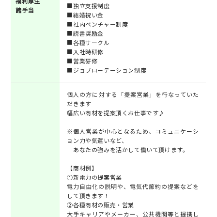
福利厚生
■独立支援制度
諸手当
■結婚祝い金
■社内ベンチャー制度
■読書奨励金
■各種サークル
■入社時研修
■営業研修
■ジョブローテーション制度
個人の方に対する「提案営業」を行なっていた
だきます
幅広い商材を提案頂くお仕事です♪
※個人営業が中心となるため、コミュニケーシ
ョン力や気遣いなど、
あなたの強みを活かして働いて頂けます。
【商材例】
①新電力の提案営業
電力自由化の説明や、電気代節約の提案などを
して頂きます！
②各種商材の販売・営業
大手キャリアやメーカー、公共機関等と提携し