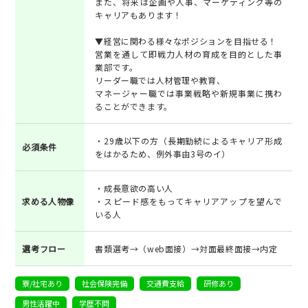
また、将来は企画や人事、マーケティング等の
キャリアもあります！
▼経営に関わる様々なポジションを目指せる！
営業を通して即戦力人材の育成を目的とした事
業部です。
リーダー職では人材管理や教育、
マネージャー職では事業戦略や新規事業に携わ
ることができます。
・29歳以下の方（長期勤続によるキャリア形成
必須条件
をはかるため、例外事由3号のイ）
・成長意欲の高い人
求める人物像
・スピード感をもってキャリアアップを望んで
いる人
選考フロー
書類選考→（web面接）→対面最終面接→内定
寮/社宅あり
社会保険完備
交通費支給
研修あり
男性活躍中
学歴不問