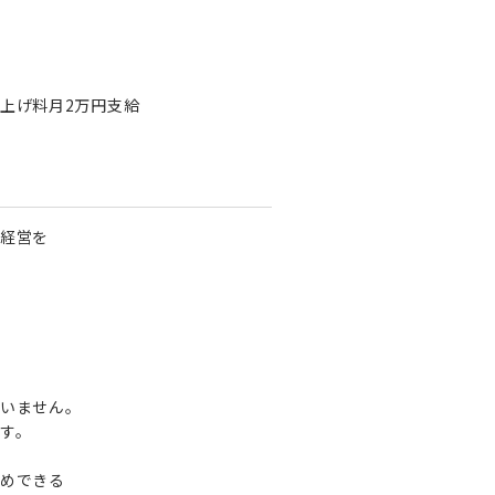
上げ料月2万円支給
経営を
いません。
す。
めできる