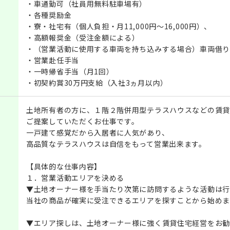
・車通勤可（社員用無料駐車場有）
・各種奨励金
・寮・社宅有（個人負担・月11,000円～16,000円）、
・高額報奨金（受注金額による）
・（営業活動に使用する車両を持ち込みする場合）車両借り
・営業赴任手当
・一時帰省手当（月1回）
・初契約賞30万円支給（入社3ヵ月以内）
土地所有者の方に、１階２階併用型テラスハウスなどの賃貸
ご提案していただくお仕事です。
一戸建て感覚だから入居者に人気があり、
高品質なテラスハウスは自信をもって営業出来ます。
【具体的な仕事内容】
１．営業活動エリアを決める
▼土地オーナー様を手当たり次第に訪問するような活動は行
当社の商品が確実に受注できるエリアを探すことから始めま
▼エリア探しは、土地オーナー様に強く賃貸住宅経営をお勧