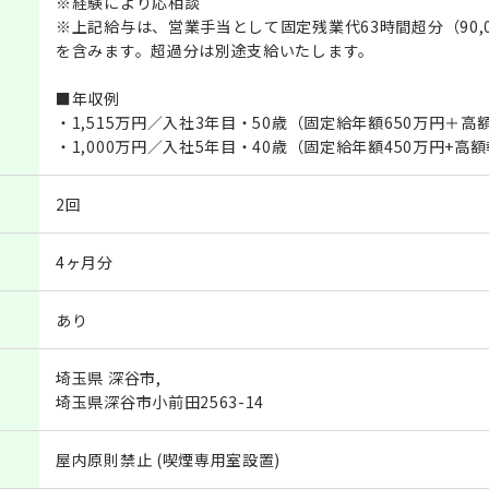
※経験により応相談
※上記給与は、営業手当として固定残業代63時間超分（90,00
を含みます。超過分は別途支給いたします。
■年収例
・1,515万円／入社3年目・50歳（固定給年額650万円＋高
・1,000万円／入社5年目・40歳（固定給年額450万円+高
2回
4ヶ月分
あり
埼玉県 深谷市,
埼玉県深谷市小前田2563-14
屋内原則禁止 (喫煙専用室設置)