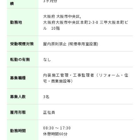
3ヶ月分
績
大阪府 大阪市中央区,
勤務地
大阪府大阪市中央区本町2-3-8 三甲大阪本町ビ
ル 10階
受動喫煙対策
屋内原則禁止 (喫煙専用室設置)
転勤の有無
なし
内装施工管理・工事監理者（リフォーム・住
募集職種
宅・商業施設等）
募集人数
3名
雇用形態
正社員
08:30 ～ 17:30
勤務時間
休憩時間60分