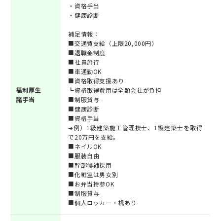
・資格手当
・健康診断
補足情報：
■交通費支給（上限20,000円）
■退職金制度
■社員旅行
■車通勤OK
■資格取得支援あり
福利厚生
┗資格取得費用は全額会社が負担
諸手当
■制服貸与
■健康診断
■資格手当
➔例）1級建築施工管理技士、1級建築士を取得
で20万円を支給。
■ネイルOK
■服装自由
■幹部候補採用
■化粧室は男女別
■お弁当持参OK
■制服貸与
■個人ロッカー・机あり