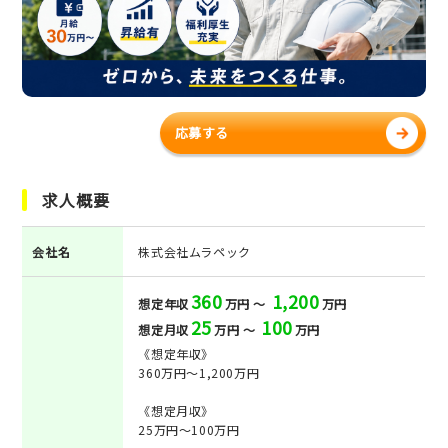
応募する
求人概要
会社名
株式会社ムラペック
360
1,200
想定年収
万円 ～
万円
25
100
想定月収
万円 ～
万円
《想定年収》
360万円～1,200万円
《想定月収》
25万円～100万円