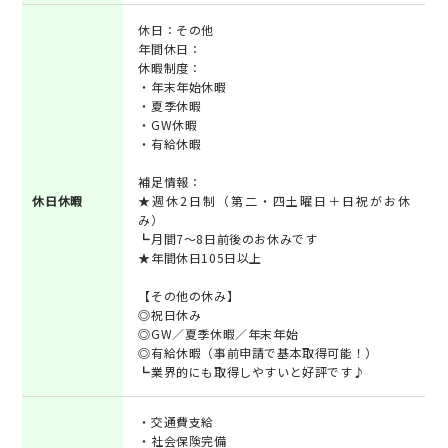
休日：その他
年間休日：
休暇制度：
・年末年始休暇
・夏季休暇
・GW休暇
・有給休暇
補足情報：
休日休暇
★週休2日制（第二・四土曜日＋日祝がお休
み）
┗月間7～8日前後のお休みです
★年間休日105日以上
【その他の休み】
◎祝日休み
◎GW／夏季休暇／年末年始
◎有給休暇（事前申請で基本取得可能！）
┗業界的にも取得しやすいと好評です♪
・交通費支給
・社会保険完備