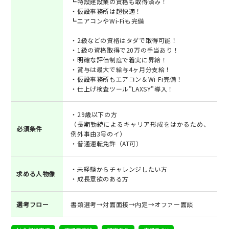
┗特設建設業の資格も取得済み！
・仮設事務所は超快適！
┗エアコンやWi-Fiも完備
・2級などの資格はタダで取得可能！
・1級の資格取得で20万の手当あり！
・明確な評価制度で着実に昇給！
・賞与は最大で給与4ヶ月分支給！
・仮設事務所もエアコン＆Wi-Fi完備！
・仕上げ検査ツール"LAXSY"導入！
・29歳以下の方
（長期勤続によるキャリア形成をはかるため、
必須条件
例外事由3号のイ）
・普通運転免許（AT可）
・未経験からチャレンジしたい方
求める人物像
・成長意欲のある方
選考フロー
書類選考→対面面接→内定→オファー面談