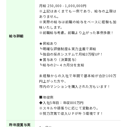
月給 250,000 - 1,000,000円
※上記はあくまでも一例であり、給与の上限は
ありません。
※実際の給与は前職の給与をベースに経験も加
味いたします。
※前職給与考慮。前職より上がった事例多数！
給与詳細
★昇給あり
┗明確な評価制度＆実力主義で昇給
┗独自の採点システムで月給3万程UP！
★賞与あり（決算賞与）
┗給与の2～４カ月分を支給
未経験からの入社で年間で基本給が合計100万
円上がった方や、
市内のマンションを購入された方もいます！
■年収例
◆入社5年目：年収800万円
※スキルや頑張りに応じて変動あり。
※努力次第で収入ＵＰが叶う環境です！
昨年度賞与実