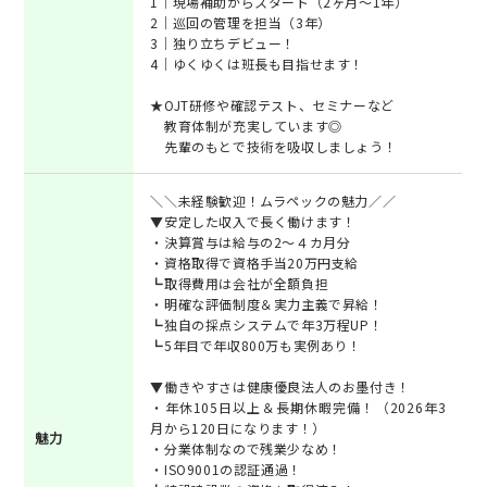
1｜現場補助からスタート（2ヶ月～1年）
2｜巡回の管理を担当（3年）
3｜独り立ちデビュー！
4｜ゆくゆくは班長も目指せます！
★OJT研修や確認テスト、セミナーなど
教育体制が充実しています◎
先輩のもとで技術を吸収しましょう！
＼＼未経験歓迎！ムラペックの魅力／／
▼安定した収入で長く働けます！
・決算賞与は給与の2～４カ月分
・資格取得で資格手当20万円支給
┗取得費用は会社が全額負担
・明確な評価制度＆実力主義で昇給！
┗独自の採点システムで年3万程UP！
┗5年目で年収800万も実例あり！
▼働きやすさは健康優良法人のお墨付き！
・年休105日以上＆長期休暇完備！（2026年3
月から120日になります！）
魅力
・分業体制なので残業少なめ！
・ISO9001の認証通過！