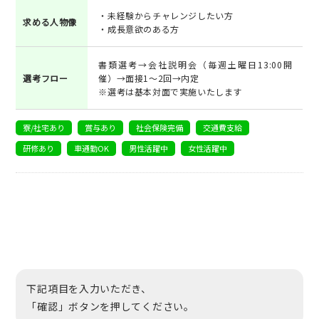
・未経験からチャレンジしたい方
求める人物像
・成長意欲のある方
書類選考→会社説明会（毎週土曜日13:00開
選考フロー
催）→面接1～2回→内定
※選考は基本対面で実施いたします
寮/社宅あり
賞与あり
社会保険完備
交通費支給
研修あり
車通勤OK
男性活躍中
女性活躍中
下記項目を入力いただき、
「確認」ボタンを押してください。