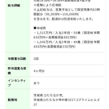
月給26万円～36万円+高額報奨金+諸手当
※経験により応相談
給与詳細
※上記給与は、営業手当として固定残業代63時
間超分（90,000円〜150,000円）
を含みます。超過分は別途支給いたします。
■年収例
・1,515万円／入社3年目・50歳（固定給年額
650万円＋高額報奨金865万円）
・1,000万円／入社5年目・40歳（固定給年額
450万円+高額報奨金550万円）
年間賞与回数
2回
昨年度賞与実
4ヶ月分
績
インセンティ
あり
ブ
茨城県 ひたちなか市,
勤務地
茨城県ひたちなか市中根3317-2プライムヒルズ
1F