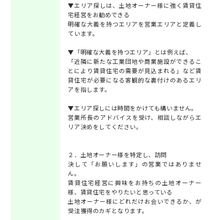
▼エリア探しは、土地オーナー様に強く賃貸住
宅経営をお勧めできる
明確な大義を持つエリアを営業エリアと定義し
ています。
▼「明確な大義を持つエリア」とは例えば、
「近隣に新たな工業団地や商業施設ができるこ
とにより賃貸住宅の需要が見込まれる」など賃
貸住宅が必要になる客観的な裏付けのあるエリ
アを指します。
▼エリア探しには時間をかけても構いません。
営業所長のアドバイスを受け、相談しながらエ
リア決めをしてください。
２．土地オーナー様を特定し、訪問
決して「お願いします」の営業ではありませ
ん。
賃貸住宅経営に興味をお持ちの土地オーナー
様、賃貸住宅をやりたいと思っている
土地オーナー様にどれだけお会いできるか、が
受注獲得のカギとなります。