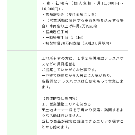
・寮・社宅有（個人負担・月11,000円～
16,000円）、
・高額報奨金（受注金額による）
・（営業活動に使用する車両を持ち込みする場
合）車両借り上げ料月2万円支給
・営業赴任手当
・一時帰省手当（月1回）
・初契約賞30万円支給（入社3ヵ月以内）
土地所有者の方に、１階２階併用型テラスハウ
スなどの賃貸経営を
ご提案していただくお仕事です。
一戸建て感覚だから入居者に人気があり、
高品質なテラスハウスは自信をもって営業出来
ます。
【具体的な仕事内容】
１．営業活動エリアを決める
▼土地オーナー様を手当たり次第に訪問するよ
うな活動は行いません。
当社の商品が確実に受注できるエリアを探すこ
とから始めます。