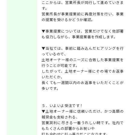
ここからは、営業所長が同行して進めていきま
す。
営業所長が事業提案前に再度対策を行い、事業
の提案を受けるかどうか確認。
▼事業提案については、営業だけでなく他部署
も協力しながら、事業提案書を作成します。
▼当社では、事前に踏み込んだヒアリングを行
っているので、
土地オーナー様のニーズに合致した事業提案を
行うことが可能です。
したがって、土地オーナー様にその場でお返事
いただくか、
長くても一週間以内のお返事をいただくことが
多いです。
５．いよいよ受注です！
▼土地オーナー様に信頼いただけ、かつ高額の
報奨金も支給される、
営業冥利に尽きる一番うれしい時です。社内で
もたくさんの部署からお祝いや
打ち合わせに引っ張りだこになります。