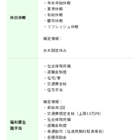
・年末年始休暇
・夏季休暇
・有給休暇
休日休暇
・慶弔休暇
・リフレッシュ休暇
補足情報：
水木固定休み
・社会保険完備
・退職金制度
・社宅/寮
・交通費支給
・住宅手当
補足情報：
・昇給年2回
・交通費規定支給（上限10万円）
・社会保険完備
福利厚生
・退職金制度
諸手当
・車通勤可（社員用無料駐車場有）
・各種奨励金