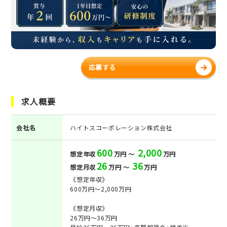
応募する
求人概要
会社名
ハイトスコーポレーション株式会社
600
2,000
想定年収
万円 ～
万円
26
36
想定月収
万円 ～
万円
《想定年収》
600万円～2,000万円
《想定月収》
26万円～36万円