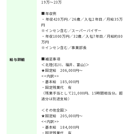
19万～23万
■年収例
・年収420万円／26歳／入社2年目／月給35万
円
※インセン含む／スーパーバイザー
・年収1000万円／32歳／入社7年目／月給約80
万円
※インセン含む／事業部長
■補足事項
給与詳細
＜北陸(石川、福井、富山)＞
★固定給 206,000円〜
<<内訳>>
・基本給 185,000円
・固定残業代 有
（残業手当として21,000円、15時間相当分。超
過分は別途支給）
＜その他全国＞
★固定給 205,000円〜
<<内訳>>
・基本給 184,000円
・固定残業代 有