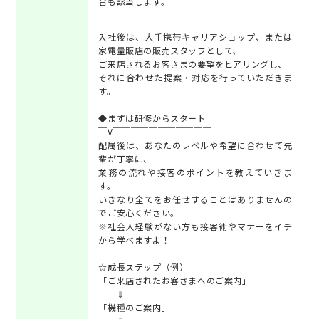
合も該当します。
入社後は、大手携帯キャリアショップ、または
家電量販店の販売スタッフとして、
ご来店されるお客さまの要望をヒアリングし、
それに合わせた提案・対応を行っていただきま
す。
◆まずは研修からスタート
￣V￣￣￣￣￣￣￣￣￣￣￣
配属後は、あなたのレベルや希望に合わせて先
輩が丁寧に、
業務の流れや接客のポイントを教えていきま
す。
いきなり全てをお任せすることはありませんの
でご安心ください。
※社会人経験がない方も接客術やマナーをイチ
から学べますよ！
☆成長ステップ（例）
「ご来店されたお客さまへのご案内」
⇓
「機種のご案内」