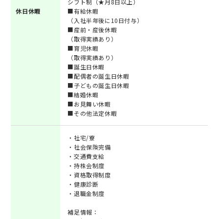
シフト制（★月8日以上）
休日休暇
■有給休暇
（入社半年後に10日付与）
■産前・産後休暇
（取得実績あり）
■育児休暇
（取得実績あり）
■誕生日休暇
■配偶者の誕生日休暇
■子どもの誕生日休暇
■結婚休暇
■お見舞い休暇
■その他法定休暇
・社宅/寮
・社会保険完備
・交通費支給
・持株会制度
・資格取得制度
・健康診断
・退職金制度
補足情報：