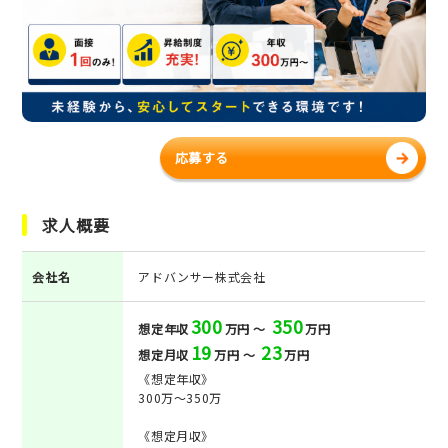
応募する
求人概要
会社名
アドバンサー株式会社
300
350
想定年収
万円 ～
万円
19
23
想定月収
万円 ～
万円
《想定年収》
300万～350万
《想定月収》