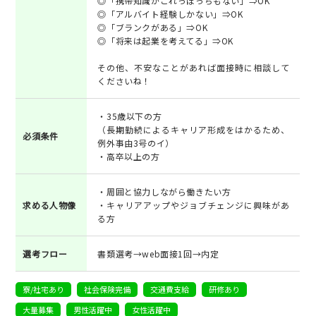
◎「携帯知識がこれっぽっちもない」⇒OK
◎「アルバイト経験しかない」⇒OK
◎「ブランクがある」⇒OK
◎「将来は起業を考えてる」⇒OK
その他、不安なことがあれば面接時に相談して
くださいね！
・35歳以下の方
（長期勤続によるキャリア形成をはかるため、
必須条件
例外事由3号のイ）
・高卒以上の方
・周囲と協力しながら働きたい方
求める人物像
・キャリアアップやジョブチェンジに興味があ
る方
選考フロー
書類選考→web面接1回→内定
寮/社宅あり
社会保険完備
交通費支給
研修あり
大量募集
男性活躍中
女性活躍中