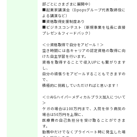
部ごとにさまざまに展開中）
■起業家講演会（Dpopsグループ代表取締役に
よる講演など）
■資格取得支援制度あり
■ビジネスコンテスト（新規事業を社長に直接
プレゼン＆フィードバック）
＜☆資格取得で自分をアピール！＞
空き時間には各キャリアの認定資格の取得に向
けた自主学習を行います。
資格を取得することで収入UPにも繋がります
し、
自分の頑張りをアピールすることもできますの
で、
積極的に挑戦していただければと思います！
＜☆AIGハイパーメディカルプラス加入について
＞
ケガの場合は100万円まで、入院を伴う病気の
場合は50万円を上限に、
医療費の自己負担分を受け取ることができま
す。
勤務中だけでなくプライベート時に発生した場