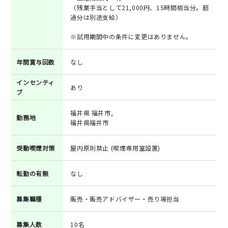
（残業手当として21,000円、15時間相当分。超
過分は別途支給）
※試用期間中の条件に変更はありません。
年間賞与回数
なし
インセンティ
あり
ブ
福井県 福井市,
勤務地
福井県福井市
受動喫煙対策
屋内原則禁止 (喫煙専用室設置)
転勤の有無
なし
募集職種
販売・販売アドバイザー・売り場担当
募集人数
10名