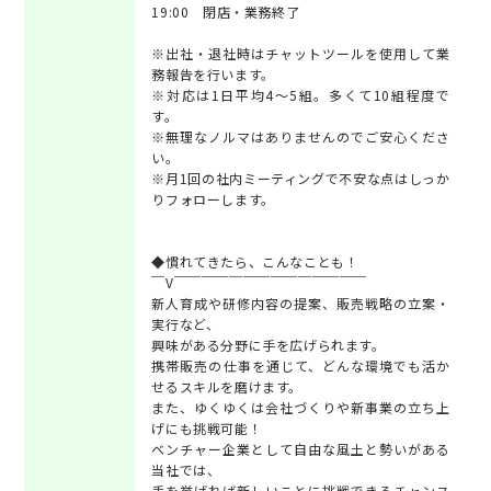
19:00 閉店・業務終了
※出社・退社時はチャットツールを使用して業
務報告を行います。
※対応は1日平均4～5組。多くて10組程度で
す。
※無理なノルマはありませんのでご安心くださ
い。
※月1回の社内ミーティングで不安な点はしっか
りフォローします。
◆慣れてきたら、こんなことも！
￣V￣￣￣￣￣￣￣￣￣￣￣￣￣￣
新人育成や研修内容の提案、販売戦略の立案・
実行など、
興味がある分野に手を広げられます。
携帯販売の仕事を通じて、どんな環境でも活か
せるスキルを磨けます。
また、ゆくゆくは会社づくりや新事業の立ち上
げにも挑戦可能！
ベンチャー企業として自由な風土と勢いがある
当社では、
手を挙げれば新しいことに挑戦できるチャンス