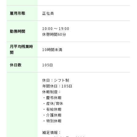
雇用形態
正社員
10:00 ～ 19:00
勤務時間
休憩時間60分
月平均残業時
10時間未満
間
休日数
105日
休日：シフト制
年間休日：105日
休暇制度：
・慶弔休暇
・産休/育休
・有給休暇
・介護休暇
・特別休暇
補足情報：