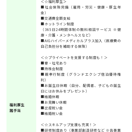
＜☆福利厚生＞
■社会保険完備（雇用・労災・健康・厚生年
金）
■交通費全額支給
■ホットライン制度
（365日24時間体制の無料相談サービス ※健
康・介護・メンタヘルスなど）
■AIGハイパーメディカルプラス加入（医療費の
自己負担分を補助する保険）
＜☆プライベートを支援する制度も！＞
■寮・社宅あり
■持株会制度
■親孝行制度（グランドエクシブ宿泊優待権
利）
■お誕生日休暇（自分、配偶者、子どもの誕生
日にはお休みをプレゼント）
■結婚休暇
■お見舞い休暇
福利厚生
■出産祝い金
諸手当
■結婚祝い金
＜☆スキルアップ支援も充実！＞
■研修制度あり（事業部創造研修など ※各事業