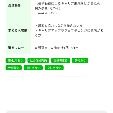
（長期勤続によるキャリア形成をはかるため、
必須条件
例外事由3号のイ）
・高卒以上の方
・周囲と協力しながら働きたい方
求める人物像
・キャリアアップやジョブチェンジに興味があ
る方
選考フロー
書類選考→web面接1回→内定
寮/社宅あり
社会保険完備
交通費支給
研修あり
大量募集
男性活躍中
女性活躍中