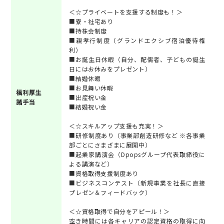
＜☆プライベートを支援する制度も！＞
■寮・社宅あり
■持株会制度
■親孝行制度（グランドエクシブ宿泊優待権
利）
■お誕生日休暇（自分、配偶者、子どもの誕生
日にはお休みをプレゼント）
■結婚休暇
■お見舞い休暇
福利厚生
■出産祝い金
諸手当
■結婚祝い金
＜☆スキルアップ支援も充実！＞
■研修制度あり（事業部創造研修など ※各事業
部ごとにさまざまに展開中）
■起業家講演会（Dpopsグループ代表取締役に
よる講演など）
■資格取得支援制度あり
■ビジネスコンテスト（新規事業を社長に直接
プレゼン＆フィードバック）
＜☆資格取得で自分をアピール！＞
空き時間には各キャリアの認定資格の取得に向