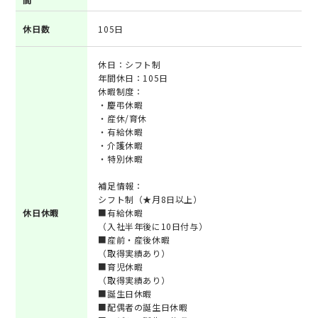
休日数
105日
休日：シフト制
年間休日：105日
休暇制度：
・慶弔休暇
・産休/育休
・有給休暇
・介護休暇
・特別休暇
補足情報：
シフト制（★月8日以上）
休日休暇
■有給休暇
（入社半年後に10日付与）
■産前・産後休暇
（取得実績あり）
■育児休暇
（取得実績あり）
■誕生日休暇
■配偶者の誕生日休暇