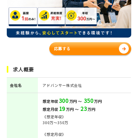
応募する
求人概要
会社名
アドバンサー株式会社
300
350
想定年収
万円 ～
万円
19
23
想定月収
万円 ～
万円
《想定年収》
300万～350万
《想定月収》