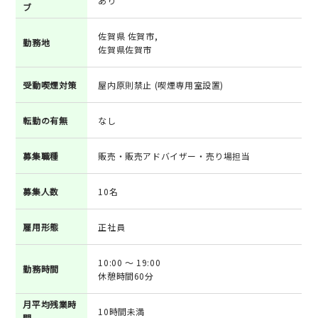
あり
ブ
佐賀県 佐賀市,
勤務地
佐賀県佐賀市
受動喫煙対策
屋内原則禁止 (喫煙専用室設置)
転勤の有無
なし
募集職種
販売・販売アドバイザー・売り場担当
募集人数
10名
雇用形態
正社員
10:00 ～ 19:00
勤務時間
休憩時間60分
月平均残業時
10時間未満
間