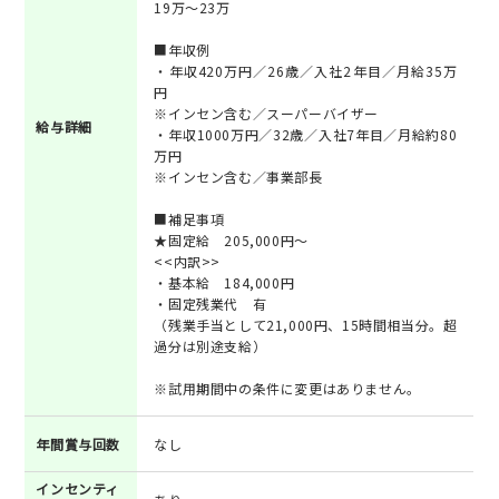
19万～23万
■年収例
・年収420万円／26歳／入社2年目／月給35万
円
※インセン含む／スーパーバイザー
給与詳細
・年収1000万円／32歳／入社7年目／月給約80
万円
※インセン含む／事業部長
■補足事項
★固定給 205,000円〜
<<内訳>>
・基本給 184,000円
・固定残業代 有
（残業手当として21,000円、15時間相当分。超
過分は別途支給）
※試用期間中の条件に変更はありません。
年間賞与回数
なし
インセンティ