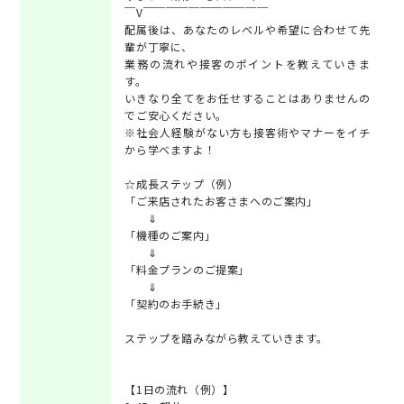
￣V￣￣￣￣￣￣￣￣￣￣￣
配属後は、あなたのレベルや希望に合わせて先
輩が丁寧に、
業務の流れや接客のポイントを教えていきま
す。
いきなり全てをお任せすることはありませんの
でご安心ください。
※社会人経験がない方も接客術やマナーをイチ
から学べますよ！
☆成長ステップ（例）
「ご来店されたお客さまへのご案内」
⇓
「機種のご案内」
⇓
「料金プランのご提案」
⇓
「契約のお手続き」
ステップを踏みながら教えていきます。
【1日の流れ（例）】