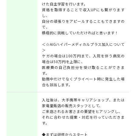
けた自主学習を行います。
資格を取得することで収入UPにも繋がります
し、
自分の頑張りをアピールすることもできますの
で、
積極的に挑戦していただければと思います！
＜☆AIGハイパーメディカルプラス加入について
＞
ケガの場合は100万円まで、入院を伴う病気の
場合は50万円を上限に、
医療費の自己負担分を受け取ることができま
す。
勤務中だけでなくプライベート時に発生した場
合も該当します。
入社後は、大手携帯キャリアショップ、または
家電量販店の販売スタッフとして、
ご来店されるお客さまの要望をヒアリングし、
それに合わせた提案・対応を行っていただきま
す。
◆まずは研修からスタート