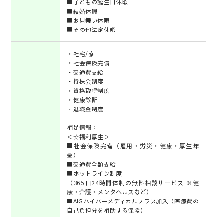
■子どもの誕生日休暇
■結婚休暇
■お見舞い休暇
■その他法定休暇
・社宅/寮
・社会保険完備
・交通費支給
・持株会制度
・資格取得制度
・健康診断
・退職金制度
補足情報：
＜☆福利厚生＞
■社会保険完備（雇用・労災・健康・厚生年
金）
■交通費全額支給
■ホットライン制度
（365日24時間体制の無料相談サービス ※健
康・介護・メンタヘルスなど）
■AIGハイパーメディカルプラス加入（医療費の
自己負担分を補助する保険）