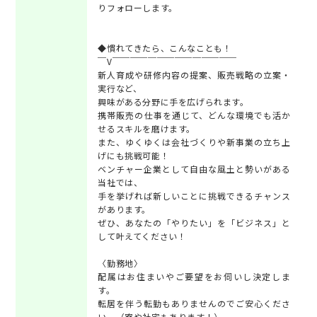
りフォローします。
◆慣れてきたら、こんなことも！
￣V￣￣￣￣￣￣￣￣￣￣￣￣￣￣
新人育成や研修内容の提案、販売戦略の立案・
実行など、
興味がある分野に手を広げられます。
携帯販売の仕事を通じて、どんな環境でも活か
せるスキルを磨けます。
また、ゆくゆくは会社づくりや新事業の立ち上
げにも挑戦可能！
ベンチャー企業として自由な風土と勢いがある
当社では、
手を挙げれば新しいことに挑戦できるチャンス
があります。
ぜひ、あなたの「やりたい」を「ビジネス」と
して叶えてください！
〈勤務地〉
配属はお住まいやご要望をお伺いし決定しま
す。
転居を伴う転勤もありませんのでご安心くださ
い。（寮や社宅もあります！）