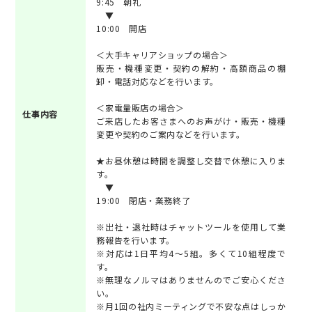
9:45 朝礼
▼
10:00 開店
＜大手キャリアショップの場合＞
販売・機種変更・契約の解約・高額商品の棚
卸・電話対応などを行います。
＜家電量販店の場合＞
仕事内容
ご来店したお客さまへのお声がけ・販売・機種
変更や契約のご案内などを行います。
★お昼休憩は時間を調整し交替で休憩に入りま
す。
▼
19:00 閉店・業務終了
※出社・退社時はチャットツールを使用して業
務報告を行います。
※対応は1日平均4～5組。多くて10組程度で
す。
※無理なノルマはありませんのでご安心くださ
い。
※月1回の社内ミーティングで不安な点はしっか