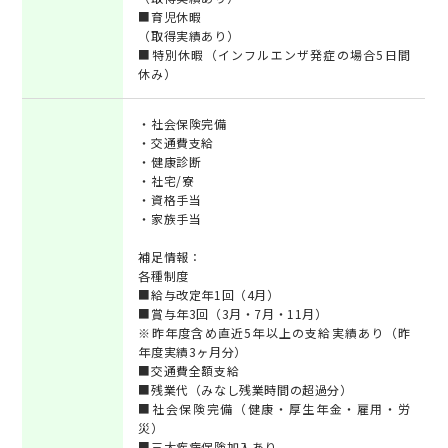
■育児休暇
（取得実績あり）
■特別休暇（インフルエンザ発症の場合5日間
休み）
・社会保険完備
・交通費支給
・健康診断
・社宅/寮
・資格手当
・家族手当
補足情報：
各種制度
■給与改定年1回（4月）
■賞与年3回（3月・7月・11月）
※昨年度含め直近5年以上の支給実績あり（昨
年度実績3ヶ月分）
■交通費全額支給
■残業代（みなし残業時間の超過分）
■社会保険完備（健康・厚生年金・雇用・労
災）
■三大疾病保険加入あり