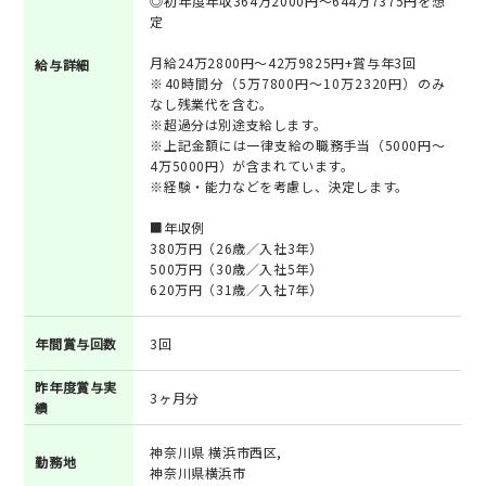
◎初年度年収364万2000円～644万7375円を想
定
月給24万2800円～42万9825円+賞与年3回
給与詳細
※40時間分（5万7800円～10万2320円）のみ
なし残業代を含む。
※超過分は別途支給します。
※上記金額には一律支給の職務手当（5000円～
4万5000円）が含まれています。
※経験・能力などを考慮し、決定します。
■年収例
380万円（26歳／入社3年）
500万円（30歳／入社5年）
620万円（31歳／入社7年）
年間賞与回数
3回
昨年度賞与実
3ヶ月分
績
神奈川県 横浜市西区,
勤務地
神奈川県横浜市