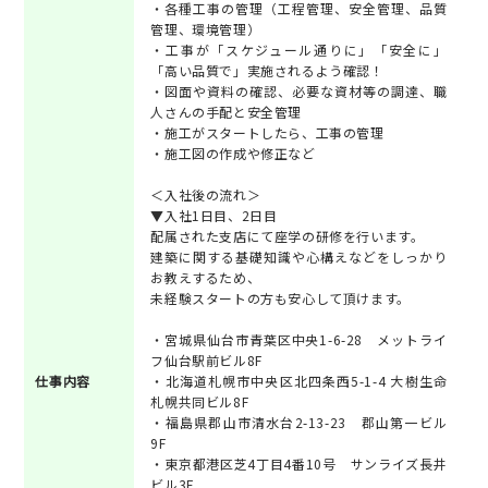
・各種工事の管理（工程管理、安全管理、品質
管理、環境管理）
・工事が「スケジュール通りに」「安全に」
「高い品質で」実施されるよう確認！
・図面や資料の確認、必要な資材等の調達、職
人さんの手配と安全管理
・施工がスタートしたら、工事の管理
・施工図の作成や修正など
＜入社後の流れ＞
▼入社1日目、2日目
配属された支店にて座学の研修を行います。
建築に関する基礎知識や心構えなどをしっかり
お教えするため、
未経験スタートの方も安心して頂けます。
・宮城県仙台市青葉区中央1-6-28 メットライ
フ仙台駅前ビル8F
仕事内容
・北海道札幌市中央区北四条西5-1-4 大樹生命
札幌共同ビル8F
・福島県郡山市清水台2-13-23 郡山第一ビル
9F
・東京都港区芝4丁目4番10号 サンライズ長井
ビル3F