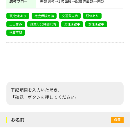
選考フロー
書類選考→1次面接→配属先面談→内定
寮/社宅あり
社会保険完備
交通費支給
研修あり
土日休み
残業月20時間以内
男性活躍中
女性活躍中
学歴不問
下記項目を入力いただき、
「確認」ボタンを押してください。
お名前
必須