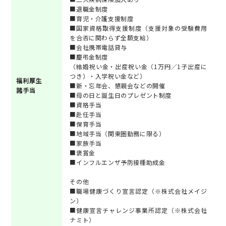
■退職金制度
■育児・介護支援制度
■国家資格取得支援制度（支援対象の受験費用
を合否に関わらず全額支給）
■会社携帯電話貸与
■慶弔金制度
（結婚祝い金・出産祝い金（1万円／1子出産に
つき）・入学祝い金など）
福利厚生
■新・忘年会、懇親会などの開催
諸手当
■母の日と誕生日のプレゼント制度
■資格手当
■赴任手当
■保育手当
■地域手当（関東圏勤務に限る）
■家族手当
■褒賞金
■インフルエンザ予防接種助成金
その他
■職場健康づくり宣言認定（※株式会社メイジ
ン）
■健康宣言チャレンジ事業所認定（※株式会社
ナミト）