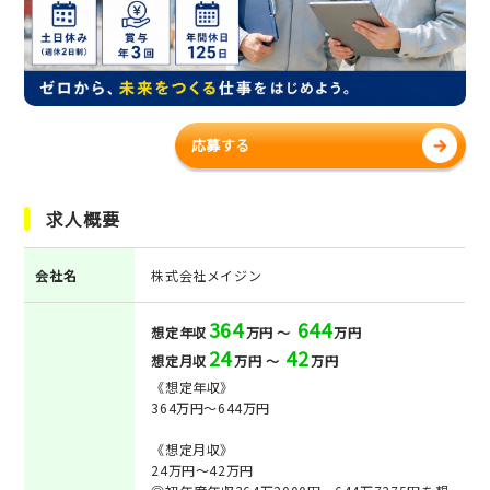
応募する
求人概要
会社名
株式会社メイジン
364
644
想定年収
万円 ～
万円
24
42
想定月収
万円 ～
万円
《想定年収》
364万円～644万円
《想定月収》
24万円～42万円