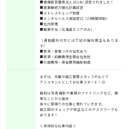
■健康経営優良法人2024に認定されました！
■事業継続力強化計画認定
■ストレスチェック制度
■メンタルヘルス相談窓口（24時間体制）
■社内禁煙
■暖房手当（北海道エリアのみ）
〈通勤圏外の方には下記の福利厚生もありま
す〉
■家具・家電つきの社宅あり
■家賃・初期費用全額会社負担
■引越費用・帰省費用補助制度
まずは、先輩の施工管理スタッフのもとで
アシスタントとしてお仕事スタート！◎
最初は写真撮影や書類のファイリングなど、簡
単なことから始め
徐々に現場での仕事に慣れていきます。
施工図のチェックや修正などのデスクワークも
あります！
＜具体的な仕事内容＞