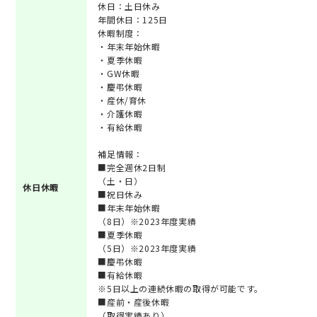
休日：土日休み
年間休日：125日
休暇制度：
・年末年始休暇
・夏季休暇
・GW休暇
・慶弔休暇
・産休/育休
・介護休暇
・有給休暇
補足情報：
■完全週休2日制
（土・日）
休日休暇
■祝日休み
■年末年始休暇
（8日）※2023年度実績
■夏季休暇
（5日）※2023年度実績
■慶弔休暇
■有給休暇
※5日以上の連続休暇の取得が可能です。
■産前・産後休暇
（取得実績あり）