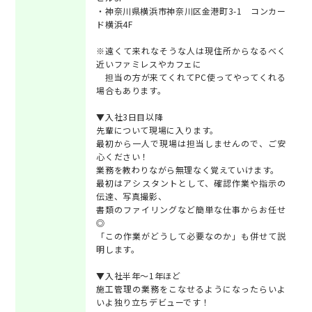
・神奈川県横浜市神奈川区金港町3-1 コンカー
ド横浜4F
※遠くて来れなそうな人は現住所からなるべく
近いファミレスやカフェに
担当の方が来てくれてPC使ってやってくれる
場合もあります。
▼入社3日目以降
先輩について現場に入ります。
最初から一人で現場は担当しませんので、ご安
心ください！
業務を教わりながら無理なく覚えていけます。
最初はアシスタントとして、確認作業や指示の
伝達、写真撮影、
書類のファイリングなど簡単な仕事からお任せ
◎
「この作業がどうして必要なのか」も併せて説
明します。
▼入社半年～1年ほど
施工管理の業務をこなせるようになったらいよ
いよ独り立ちデビューです！