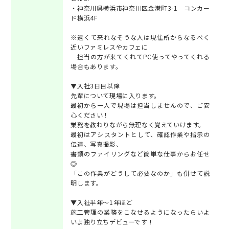
・神奈川県横浜市神奈川区金港町3-1 コンカー
ド横浜4F
※遠くて来れなそうな人は現住所からなるべく
近いファミレスやカフェに
担当の方が来てくれてPC使ってやってくれる
場合もあります。
▼入社3日目以降
先輩について現場に入ります。
最初から一人で現場は担当しませんので、ご安
心ください！
業務を教わりながら無理なく覚えていけます。
最初はアシスタントとして、確認作業や指示の
伝達、写真撮影、
書類のファイリングなど簡単な仕事からお任せ
◎
「この作業がどうして必要なのか」も併せて説
明します。
▼入社半年～1年ほど
施工管理の業務をこなせるようになったらいよ
いよ独り立ちデビューです！