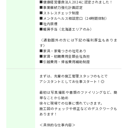
■健康経営優良法人2024に認定されました！
■事業継続力強化計画認定
■ストレスチェック制度
■メンタルヘルス相談窓口（24時間体制）
■社内禁煙
■暖房手当（北海道エリアのみ）
〈通勤圏外の方には下記の福利厚生もありま
す〉
■家具・家電つきの社宅あり
■家賃・初期費用全額会社負担
■引越費用・帰省費用補助制度
まずは、先輩の施工管理スタッフのもとで
アシスタントとしてお仕事スタート！◎
最初は写真撮影や書類のファイリングなど、簡
単なことから始め
徐々に現場での仕事に慣れていきます。
施工図のチェックや修正などのデスクワークも
あります！
＜具体的な仕事内容＞