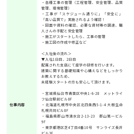
・各種工事の管理（工程管理、安全管理、品質
管理、環境管理）
・工事が「スケジュール通りに」「安全に」
「高い品質で」実施されるよう確認！
・図面や資料の確認、必要な資材等の調達、職
人さんの手配と安全管理
・施工がスタートしたら、工事の管理
・施工図の作成や修正など
＜入社後の流れ＞
▼入社1日目、2日目
配属された支店にて座学の研修を行います。
建築に関する基礎知識や心構えなどをしっかり
お教えするため、
未経験スタートの方も安心して頂けます。
・宮城県仙台市青葉区中央1-6-28 メットライ
フ仙台駅前ビル8F
仕事内容
・北海道札幌市中央区北四条西5-1-4 大樹生命
札幌共同ビル8F
・福島県郡山市清水台2-13-23 郡山第一ビル
9F
・東京都港区芝4丁目4番10号 サンライズ長井
ビル3F