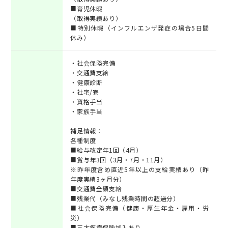
■育児休暇
（取得実績あり）
■特別休暇（インフルエンザ発症の場合5日間
休み）
・社会保険完備
・交通費支給
・健康診断
・社宅/寮
・資格手当
・家族手当
補足情報：
各種制度
■給与改定年1回（4月）
■賞与年3回（3月・7月・11月）
※昨年度含め直近5年以上の支給実績あり（昨
年度実績3ヶ月分）
■交通費全額支給
■残業代（みなし残業時間の超過分）
■社会保険完備（健康・厚生年金・雇用・労
災）
■三大疾病保険加入あり