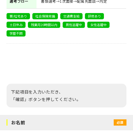
選考フロー
書類選考→1次面接→配属先面談→内定
寮/社宅あり
社会保険完備
交通費支給
研修あり
土日休み
残業月20時間以内
男性活躍中
女性活躍中
学歴不問
下記項目を入力いただき、
「確認」ボタンを押してください。
お名前
必須