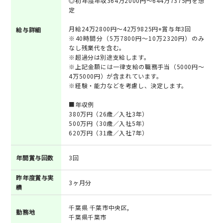
◎初年度年収364万2000円～644万7375円を想
定
月給24万2800円～42万9825円+賞与年3回
給与詳細
※40時間分（5万7800円～10万2320円）のみ
なし残業代を含む。
※超過分は別途支給します。
※上記金額には一律支給の職務手当（5000円～
4万5000円）が含まれています。
※経験・能力などを考慮し、決定します。
■年収例
380万円（26歳／入社3年）
500万円（30歳／入社5年）
620万円（31歳／入社7年）
年間賞与回数
3回
昨年度賞与実
3ヶ月分
績
千葉県 千葉市中央区,
勤務地
千葉県千葉市