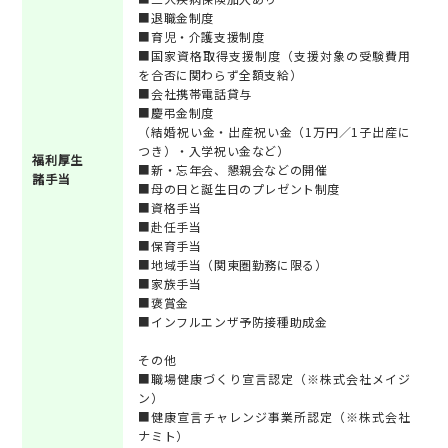
■退職金制度
■育児・介護支援制度
■国家資格取得支援制度（支援対象の受験費用
を合否に関わらず全額支給）
■会社携帯電話貸与
■慶弔金制度
（結婚祝い金・出産祝い金（1万円／1子出産に
つき）・入学祝い金など）
福利厚生
■新・忘年会、懇親会などの開催
諸手当
■母の日と誕生日のプレゼント制度
■資格手当
■赴任手当
■保育手当
■地域手当（関東圏勤務に限る）
■家族手当
■褒賞金
■インフルエンザ予防接種助成金
その他
■職場健康づくり宣言認定（※株式会社メイジ
ン）
■健康宣言チャレンジ事業所認定（※株式会社
ナミト）