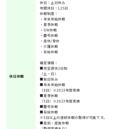
休日：土日休み
年間休日：125日
休暇制度：
・年末年始休暇
・夏季休暇
・GW休暇
・慶弔休暇
・産休/育休
・介護休暇
・有給休暇
補足情報：
■完全週休2日制
（土・日）
休日休暇
■祝日休み
■年末年始休暇
（8日）※2023年度実績
■夏季休暇
（5日）※2023年度実績
■慶弔休暇
■有給休暇
※5日以上の連続休暇の取得が可能です。
■産前・産後休暇
（取得実績あり）