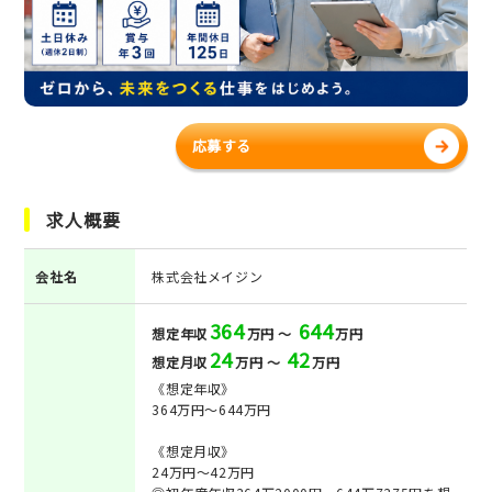
応募する
求人概要
会社名
株式会社メイジン
364
644
想定年収
万円 ～
万円
24
42
想定月収
万円 ～
万円
《想定年収》
364万円～644万円
《想定月収》
24万円～42万円