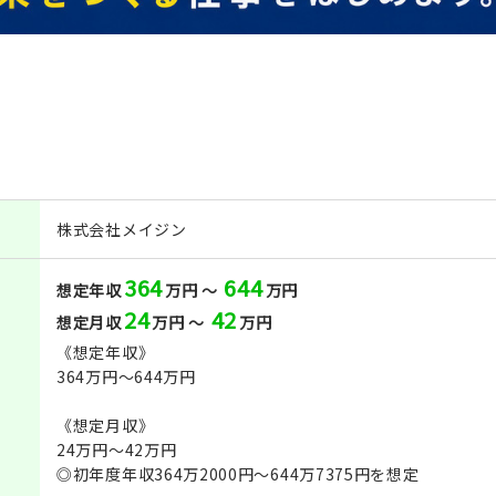
株式会社メイジン
364
644
想定年収
万円 ～
万円
24
42
想定月収
万円 ～
万円
《想定年収》
364万円～644万円
《想定月収》
24万円～42万円
◎初年度年収364万2000円～644万7375円を想定