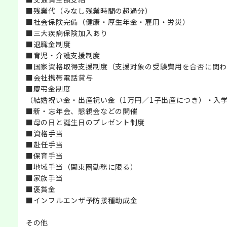
■残業代（みなし残業時間の超過分）
■社会保険完備（健康・厚生年金・雇用・労災）
■三大疾病保険加入あり
■退職金制度
■育児・介護支援制度
■国家資格取得支援制度（支援対象の受験費用を合否に関わ
■会社携帯電話貸与
■慶弔金制度
（結婚祝い金・出産祝い金（1万円／1子出産につき）・入
■新・忘年会、懇親会などの開催
■母の日と誕生日のプレゼント制度
■資格手当
■赴任手当
■保育手当
■地域手当（関東圏勤務に限る）
■家族手当
■褒賞金
■インフルエンザ予防接種助成金
その他