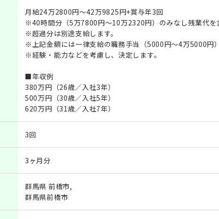
月給24万2800円～42万9825円+賞与年3回
※40時間分（5万7800円～10万2320円）のみなし残業代
※超過分は別途支給します。
※上記金額には一律支給の職務手当（5000円～4万5000
※経験・能力などを考慮し、決定します。
■年収例
380万円（26歳／入社3年）
500万円（30歳／入社5年）
620万円（31歳／入社7年）
3回
3ヶ月分
群馬県 前橋市,
群馬県前橋市