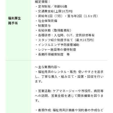
補足情報：
・定年制有／年齢66歳
・交通費支給(上限10万円)
・昇給年1回（7月）・賞与年2回（1.6ヶ月）
福利厚生
・社会保険完備
諸手当
・制服貸与
・有給休暇（取得義務有）
・各種研修：入社時、OJT、定例研修等有
・スタッフ紹介制度手当て（最大10万円）
・インフルエンザ予防接種補助
・レジャー施設等の優待制度
・長期所得補償制度 等
～主な業務内容～
・福祉用具のレンタル・販売: 使いやすさを追求
し、丁寧な搬入・組み立て・設置・回収を行い
ます。
・営業活動: ケアマネージャーや市役所、病院等
への訪問、営業全般を通じて関係構築を図りま
す。
・書類作成: 福祉用具計画書や契約書の作成など