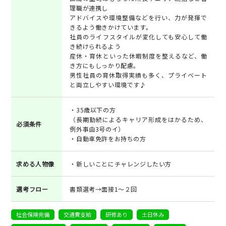
理職が連携し
アドバイスや環境整備などを行い、力が発揮で
きるよう働きかけています。
社員のライフスタイルが変化しても安心して働
き続けられるよう
産休・育休といった休暇制度を整えるなど、働
き方にもしっかり配慮。
男性社員の育休取得実績も多く、プライベート
と両立しやすい環境です♪
・35歳以下の方
（長期勤続によるキャリア形成をはかるため、
必須条件
例外事由3号のイ）
・自動車免許をお持ちの方
求める人物像
・新しいことにチャレンジしたい方
選考フロー
書類選考→面接1～２回
社会保険完備
交通費支給
研修あり
土日休み