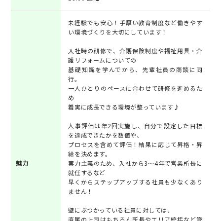
未経験でも安心！手厚い教育制度など働きやす
い環境づくりを大切にしています！
入社時の研修で、介護保険制度や福祉用具・介
護リフォームについての
基礎知識を学んでから、先輩社員の商談に同
行。
一人ひとりのペースに合わせて研修を進めるた
め
着実に成長できる環境が整っています♪
人事評価は年2回実施し、自分で設定した目標
を達成できたかを数値や、
プロセスを含めて評価！結果に応じて昇格・昇
給を決めます。
魅力
実力主義のため、入社から3～4年で営業所長に
就任するなど
早くからステップアップする社員も少なくあり
ません！
壁にぶつかっている社員に対しては、
直属の上司はもちろん所長やエリア統括など管