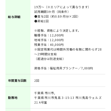
19万～（※エリアによって異なります）
試用期間3か月（同条件）
●賞与2回（約0.8か月分×2回）
給与詳細
●昇給1回
※経験、資格により決定します。
職種手当：12,000円
地域手当：12,000円
残業手当：40,000円
※固定残業代は時間外労働の有無に関わらず28
～29時間分支給
（超過分は別途支給）
資格手当：福祉用具プランナー／7,000円
年間賞与回数
2回
千葉県 市川市,
勤務地
千葉県市川市鬼高３-15-13 市川鬼高ウェルズ
21 A号室