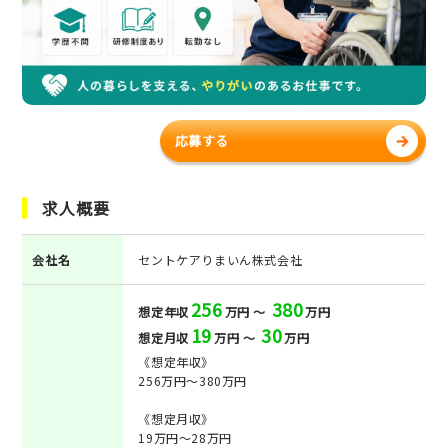
応募する
求人概要
会社名
セントケアりまいん株式会社
256
380
想定年収
万円 ～
万円
19
30
想定月収
万円 ～
万円
《想定年収》
256万円～380万円
《想定月収》
19万円～28万円