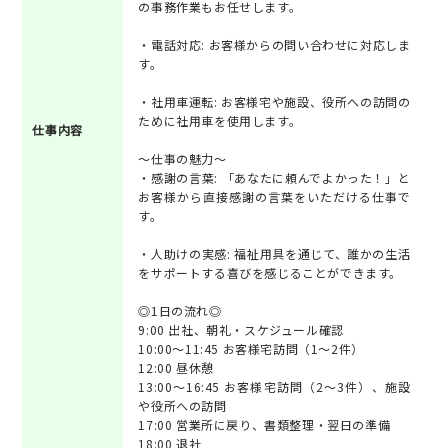
の事務作業もお任せします。
・電話対応: お客様からの問い合わせに対応しま
す。
・社用車運転: お客様宅や施設、役所への訪問の
ために社用車を使用します。
仕事内容
～仕事の魅力～
・感謝の言葉: 「あなたに頼んでよかった！」と
お客様から直接感謝の言葉をいただける仕事で
す。
・人助けの実感: 福祉用具を通じて、誰かの生活
をサポートする喜びを感じることができます。
◎1日の流れ◎
9:00 出社、朝礼・スケジュール確認
10:00～11:45 お客様宅訪問（1～2件）
12:00 昼休憩
13:00～16:45 お客様宅訪問（2～3件）、施設
や役所への訪問
17:00 営業所に戻り、書類整理・翌日の準備
18:00 退社