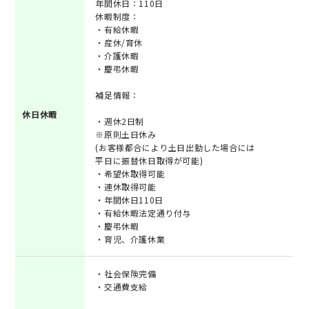
年間休日：110日
休暇制度：
・有給休暇
・産休/育休
・介護休暇
・慶弔休暇
補足情報：
休日休暇
・週休2日制
※原則土日休み
(お客様都合により土日出勤した場合には
平日に振替休日取得が可能)
・希望休取得可能
・連休取得可能
・年間休日110日
・有給休暇法定通り付与
・慶弔休暇
・育児、介護休業
・社会保険完備
・交通費支給