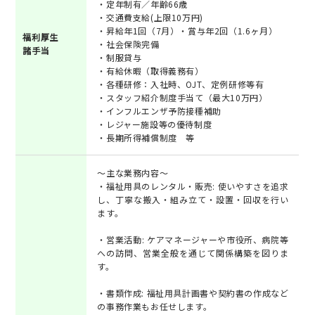
・定年制有／年齢66歳
・交通費支給(上限10万円)
・昇給年1回（7月）・賞与年2回（1.6ヶ月）
福利厚生
・社会保険完備
諸手当
・制服貸与
・有給休暇（取得義務有）
・各種研修：入社時、OJT、定例研修等有
・スタッフ紹介制度手当て（最大10万円）
・インフルエンザ予防接種補助
・レジャー施設等の優待制度
・長期所得補償制度 等
～主な業務内容～
・福祉用具のレンタル・販売: 使いやすさを追求
し、丁寧な搬入・組み立て・設置・回収を行い
ます。
・営業活動: ケアマネージャーや市役所、病院等
への訪問、営業全般を通じて関係構築を図りま
す。
・書類作成: 福祉用具計画書や契約書の作成など
の事務作業もお任せします。