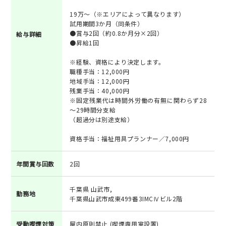
19万～（※エリアによって異なります）
試用期間3か月（同条件）
●賞与2回（約0.8か月分×2回）
給与詳細
●昇給1回
※経験、資格により決定します。
職種手当：12,000円
地域手当：12,000円
残業手当：40,000円
※固定残業代は時間外労働の有無に関わらず28
～29時間分支給
（超過分は別途支給）
資格手当：福祉用具プランナー／7,000円
年間賞与回数
2回
千葉県 山武市,
勤務地
千葉県山武市成東499番3IMCⅣビル2階
受動喫煙対策
屋内原則禁止 (喫煙専用室設置)