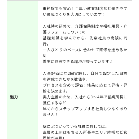
未経験でも安心！手厚い教育制度など働きやす
い環境づくりを大切にしています！
入社時の研修で、介護保険制度や福祉用具・介
護リフォームについての
基礎知識を学んでから、先輩社員の商談に同
行。
一人ひとりのペースに合わせて研修を進めるた
め
着実に成長できる環境が整っています♪
人事評価は年2回実施し、自分で設定した目標
を達成できたかを数値や、
プロセスを含めて評価！結果に応じて昇格・昇
給を決めます。
魅力
実力主義のため、入社から3～4年で営業所長に
就任するなど
早くからステップアップする社員も少なくあり
ません！
壁にぶつかっている社員に対しては、
直属の上司はもちろん所長やエリア統括など管
理職が連携し