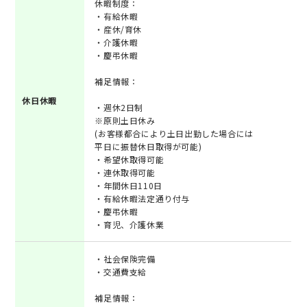
休暇制度：
・有給休暇
・産休/育休
・介護休暇
・慶弔休暇
補足情報：
休日休暇
・週休2日制
※原則土日休み
(お客様都合により土日出勤した場合には
平日に振替休日取得が可能)
・希望休取得可能
・連休取得可能
・年間休日110日
・有給休暇法定通り付与
・慶弔休暇
・育児、介護休業
・社会保険完備
・交通費支給
補足情報：