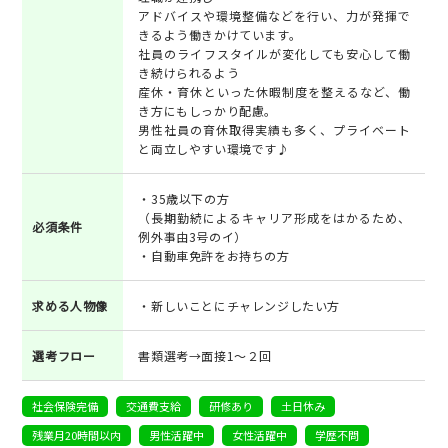
アドバイスや環境整備などを行い、力が発揮で
きるよう働きかけています。
社員のライフスタイルが変化しても安心して働
き続けられるよう
産休・育休といった休暇制度を整えるなど、働
き方にもしっかり配慮。
男性社員の育休取得実績も多く、プライベート
と両立しやすい環境です♪
・35歳以下の方
（長期勤続によるキャリア形成をはかるため、
必須条件
例外事由3号のイ）
・自動車免許をお持ちの方
求める人物像
・新しいことにチャレンジしたい方
選考フロー
書類選考→面接1～２回
社会保険完備
交通費支給
研修あり
土日休み
残業月20時間以内
男性活躍中
女性活躍中
学歴不問