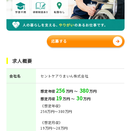
応募する
求人概要
会社名
セントケアりまいん株式会社
256
380
想定年収
万円 ～
万円
19
30
想定月収
万円 ～
万円
《想定年収》
256万円～380万円
《想定月収》
19万円～28万円