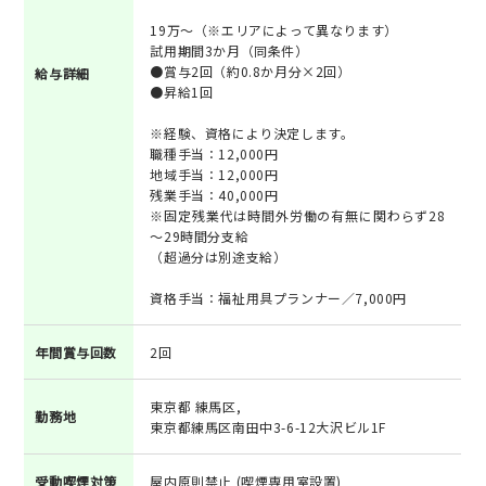
19万～（※エリアによって異なります）
試用期間3か月（同条件）
●賞与2回（約0.8か月分×2回）
給与詳細
●昇給1回
※経験、資格により決定します。
職種手当：12,000円
地域手当：12,000円
残業手当：40,000円
※固定残業代は時間外労働の有無に関わらず28
～29時間分支給
（超過分は別途支給）
資格手当：福祉用具プランナー／7,000円
年間賞与回数
2回
東京都 練馬区,
勤務地
東京都練馬区南田中3-6-12大沢ビル1F
受動喫煙対策
屋内原則禁止 (喫煙専用室設置)