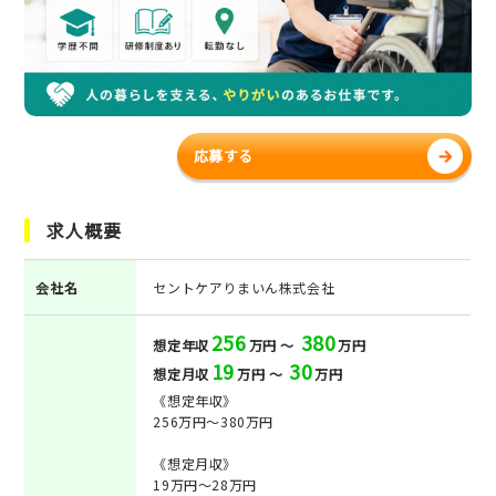
応募する
求人概要
会社名
セントケアりまいん株式会社
256
380
想定年収
万円 ～
万円
19
30
想定月収
万円 ～
万円
《想定年収》
256万円～380万円
《想定月収》
19万円～28万円