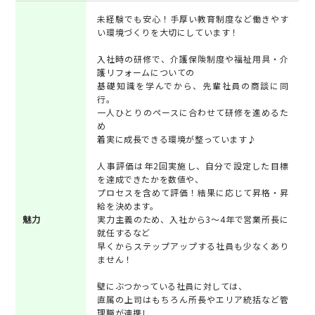
未経験でも安心！手厚い教育制度など働きやす
い環境づくりを大切にしています！
入社時の研修で、介護保険制度や福祉用具・介
護リフォームについての
基礎知識を学んでから、先輩社員の商談に同
行。
一人ひとりのペースに合わせて研修を進めるた
め
着実に成長できる環境が整っています♪
人事評価は年2回実施し、自分で設定した目標
を達成できたかを数値や、
プロセスを含めて評価！結果に応じて昇格・昇
給を決めます。
魅力
実力主義のため、入社から3～4年で営業所長に
就任するなど
早くからステップアップする社員も少なくあり
ません！
壁にぶつかっている社員に対しては、
直属の上司はもちろん所長やエリア統括など管
理職が連携し