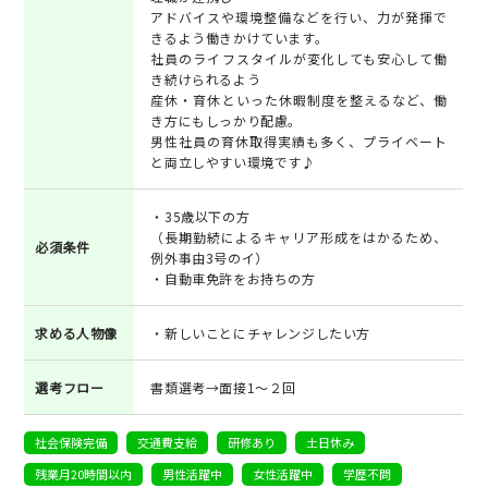
アドバイスや環境整備などを行い、力が発揮で
きるよう働きかけています。
社員のライフスタイルが変化しても安心して働
き続けられるよう
産休・育休といった休暇制度を整えるなど、働
き方にもしっかり配慮。
男性社員の育休取得実績も多く、プライベート
と両立しやすい環境です♪
・35歳以下の方
（長期勤続によるキャリア形成をはかるため、
必須条件
例外事由3号のイ）
・自動車免許をお持ちの方
求める人物像
・新しいことにチャレンジしたい方
選考フロー
書類選考→面接1～２回
社会保険完備
交通費支給
研修あり
土日休み
残業月20時間以内
男性活躍中
女性活躍中
学歴不問