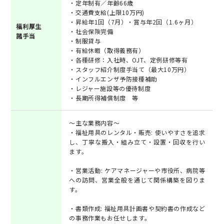
・定年制有／年齢66歳
・交通費支給(上限10万円)
・昇給年1回（7月）・賞与年2回（1.6ヶ月）
福利厚生
・社会保険完備
諸手当
・制服貸与
・有給休暇（取得義務有）
・各種研修：入社時、OJT、定例研修等有
・スタッフ紹介制度手当て（最大10万円）
・インフルエンザ予防接種補助
・レジャー施設等の優待制度
・長期所得補償制度 等
～主な業務内容～
・福祉用具のレンタル・販売: 使いやすさを追求
し、丁寧な搬入・組み立て・設置・回収を行い
ます。
・営業活動: ケアマネージャーや市役所、病院等
への訪問、営業全般を通じて関係構築を図りま
す。
・書類作成: 福祉用具計画書や契約書の作成など
の事務作業もお任せします。