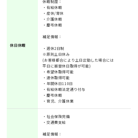
休暇制度：
・有給休暇
・産休/育休
・介護休暇
・慶弔休暇
補足情報：
休日休暇
・週休2日制
※原則土日休み
(お客様都合により土日出勤した場合には
平日に振替休日取得が可能)
・希望休取得可能
・連休取得可能
・年間休日110日
・有給休暇法定通り付与
・慶弔休暇
・育児、介護休業
・社会保険完備
・交通費支給
補足情報：