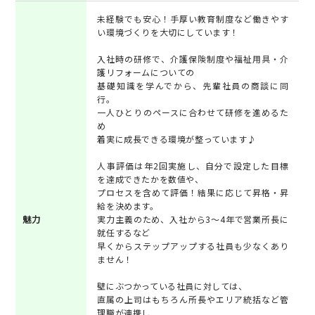
未経験でも安心！手厚い教育制度など働きやす
い環境づくりを大切にしています！
入社時の研修で、介護保険制度や福祉用具・介
護リフォームについての
基礎知識を学んでから、先輩社員の商談に同
行。
一人ひとりのペースに合わせて研修を進めるた
め
着実に成長できる環境が整っています♪
人事評価は年2回実施し、自分で設定した目標
を達成できたかを数値や、
プロセスを含めて評価！結果に応じて昇格・昇
給を決めます。
魅力
実力主義のため、入社から3～4年で営業所長に
就任するなど
早くからステップアップする社員も少なくあり
ません！
壁にぶつかっている社員に対しては、
直属の上司はもちろん所長やエリア統括など管
理職が連携し