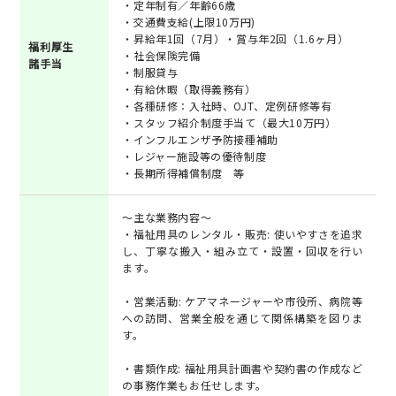
・定年制有／年齢66歳
・交通費支給(上限10万円)
・昇給年1回（7月）・賞与年2回（1.6ヶ月）
福利厚生
・社会保険完備
諸手当
・制服貸与
・有給休暇（取得義務有）
・各種研修：入社時、OJT、定例研修等有
・スタッフ紹介制度手当て（最大10万円）
・インフルエンザ予防接種補助
・レジャー施設等の優待制度
・長期所得補償制度 等
～主な業務内容～
・福祉用具のレンタル・販売: 使いやすさを追求
し、丁寧な搬入・組み立て・設置・回収を行い
ます。
・営業活動: ケアマネージャーや市役所、病院等
への訪問、営業全般を通じて関係構築を図りま
す。
・書類作成: 福祉用具計画書や契約書の作成など
の事務作業もお任せします。