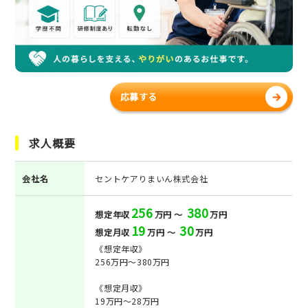
応募する
求人概要
会社名
セントケアりまいん株式会社
256
380
想定年収
万円 ～
万円
19
30
想定月収
万円 ～
万円
《想定年収》
256万円～380万円
《想定月収》
19万円～28万円