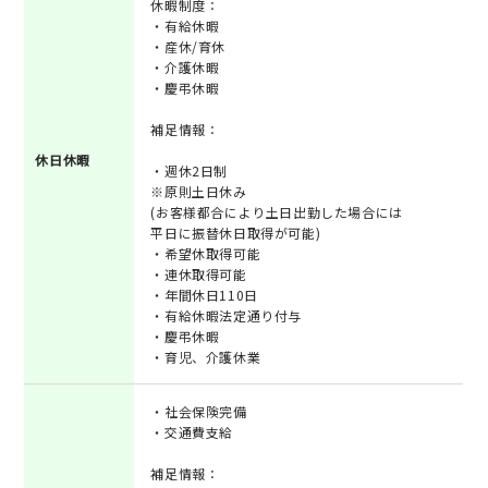
休暇制度：
・有給休暇
・産休/育休
・介護休暇
・慶弔休暇
補足情報：
休日休暇
・週休2日制
※原則土日休み
(お客様都合により土日出勤した場合には
平日に振替休日取得が可能)
・希望休取得可能
・連休取得可能
・年間休日110日
・有給休暇法定通り付与
・慶弔休暇
・育児、介護休業
・社会保険完備
・交通費支給
補足情報：