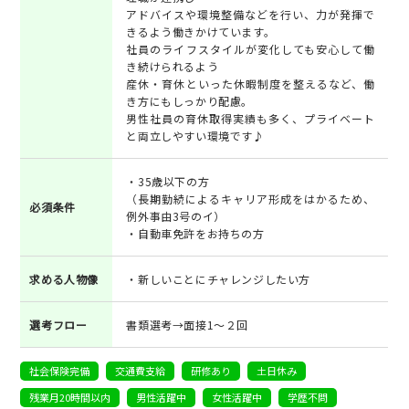
アドバイスや環境整備などを行い、力が発揮で
きるよう働きかけています。
社員のライフスタイルが変化しても安心して働
き続けられるよう
産休・育休といった休暇制度を整えるなど、働
き方にもしっかり配慮。
男性社員の育休取得実績も多く、プライベート
と両立しやすい環境です♪
・35歳以下の方
（長期勤続によるキャリア形成をはかるため、
必須条件
例外事由3号のイ）
・自動車免許をお持ちの方
求める人物像
・新しいことにチャレンジしたい方
選考フロー
書類選考→面接1～２回
社会保険完備
交通費支給
研修あり
土日休み
残業月20時間以内
男性活躍中
女性活躍中
学歴不問