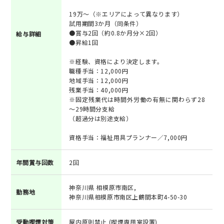
19万～（※エリアによって異なります）
試用期間3か月（同条件）
●賞与2回（約0.8か月分×2回）
給与詳細
●昇給1回
※経験、資格により決定します。
職種手当：12,000円
地域手当：12,000円
残業手当：40,000円
※固定残業代は時間外労働の有無に関わらず28
～29時間分支給
（超過分は別途支給）
資格手当：福祉用具プランナー／7,000円
年間賞与回数
2回
神奈川県 相模原市南区,
勤務地
神奈川県相模原市南区上鶴間本町4-50-30
受動喫煙対策
屋内原則禁止 (喫煙専用室設置)