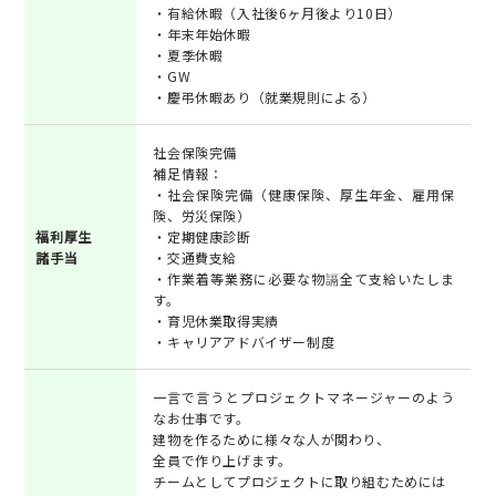
・有給休暇（入社後6ヶ月後より10日）
・年末年始休暇
・夏季休暇
・GW
・慶弔休暇あり（就業規則による）
社会保険完備
補足情報：
・社会保険完備（健康保険、厚生年金、雇用保
険、労災保険）
福利厚生
・定期健康診断
諸手当
・交通費支給
・作業着等業務に必要な物䛿全て支給いたしま
す。
・育児休業取得実績
・キャリアアドバイザー制度
一言で言うとプロジェクトマネージャーのよう
なお仕事です。
建物を作るために様々な人が関わり、
全員で作り上げます。
チームとしてプロジェクトに取り組むためには