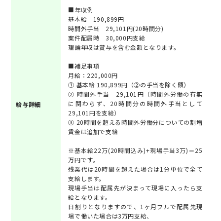
■年収例
基本給 190,899円
時間外手当 29,101円(20時間分)
案件配属時 30,000円支給
理論年収は賞与を含む金額となります。
■補足事項
月給：220,000円
① 基本給 190,899円（②の手当を除く額）
② 時間外手当 29,101円（時間外労働の有無
に関わらず、20時間分の時間外手当として
給与詳細
29,101円を支給）
③ 20時間を超える時間外労働分についての割増
賃金は追加で支給
※基本給22万(20時間込み)+現場手当3万)＝25
万円です。
残業代は20時間を超えた場合は1分単位で全て
支給します。
現場手当は配属先が決まって現場に入ったら支
給となります。
日割りとなりますので、1ヶ月フルで配属先現
場で働いた場合は3万円支給、