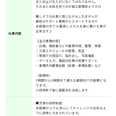
まとめ上げる人がいなくてはなりません。
そのまとめ役を担うのが施工管理技士です◎
難しそうな仕事と感じるかもしれませんが、
最初はサポート業務からスタートするので
未経験の方でも着実にスキルを身に着ける事が
出来ます♪
仕事内容
【主な業務内容】
・日報、報告書などの書類作成、整理、保管
・工程スケジュールの管理、修正
・現場での見回り、指示出し、写真撮影
・データ入力、電話対応等の営業サポート
・事務所内業務全般（総務・事務全般）など
〈勤務地〉
1時間から1時間半で通える範囲内での勤務とな
ります。
※研修終了後に配属先を決定します
■充実の研修制度
未経験からでも安心してチャレンジが出来るよ
うに研修に力を入れています。