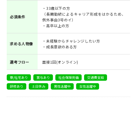
・33歳以下の方
（長期勤続によるキャリア形成をはかるため、
必須条件
例外事由3号のイ）
・高卒以上の方
・未経験からチャレンジしたい方
求める人物像
・成長意欲のある方
選考フロー
面接1回(オンライン)
寮/社宅あり
賞与あり
社会保険完備
交通費支給
研修あり
土日休み
男性活躍中
女性活躍中