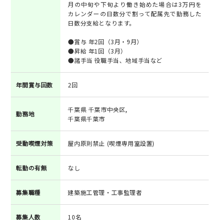
月の中旬や下旬より働き始めた場合は3万円を
カレンダーの日数分で割って配属先で勤務した
日数分支給となります。
●賞与 年2回（3月・9月）
●昇給 年1回（3月）
●諸手当 役職手当、地域手当など
年間賞与回数
2回
千葉県 千葉市中央区,
勤務地
千葉県千葉市
受動喫煙対策
屋内原則禁止 (喫煙専用室設置)
転勤の有無
なし
募集職種
建築施工管理・工事監理者
募集人数
10名