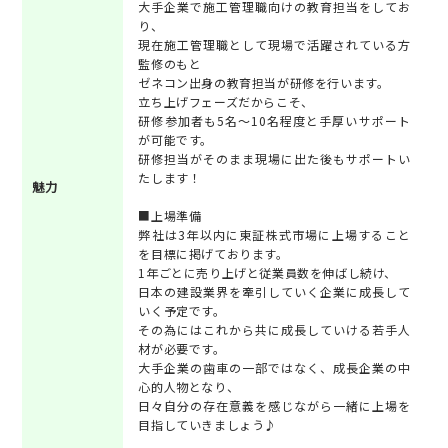
大手企業で施工管理職向けの教育担当をしてお
り、
現在施工管理職として現場で活躍されている方
監修のもと
ゼネコン出身の教育担当が研修を行います。
立ち上げフェーズだからこそ、
研修参加者も5名～10名程度と手厚いサポート
が可能です。
研修担当がそのまま現場に出た後もサポートい
たします！
魅力
■上場準備
弊社は3年以内に東証株式市場に上場すること
を目標に掲げております。
1年ごとに売り上げと従業員数を伸ばし続け、
日本の建設業界を牽引していく企業に成長して
いく予定です。
その為にはこれから共に成長していける若手人
材が必要です。
大手企業の歯車の一部ではなく、成長企業の中
心的人物となり、
日々自分の存在意義を感じながら一緒に上場を
目指していきましょう♪