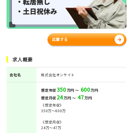
応募する
求人概要
会社名
株式会社オンサイト
350
600
想定年収
万円 ～
万円
24
47
想定月収
万円 ～
万円
《想定年収》
350万～600万
《想定月収》
24万～47万