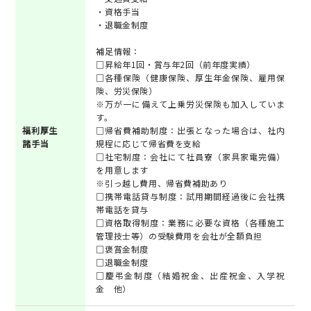
・資格手当
・退職金制度
補足情報：
□昇給年1回・賞与年2回（前年度実績）
□各種保険（健康保険、厚生年金保険、雇⽤保
険、労災保険）
※万が一に備えて上乗労災保険も加⼊していま
す。
福利厚生
□帰省費補助制度：出張となった場合は、社内
諸手当
規程に応じて帰省費を⽀給
□社宅制度：会社にて社員寮（家具家電完備）
を用意します
※引っ越し費用、帰省費補助あり
□携帯電話貸与制度：試用期間経過後に会社携
帯電話を貸与
□資格取得制度：業務に必要な資格（各種施⼯
管理技⼠等）の受験費⽤を会社が全額負担
□褒賞金制度
□退職金制度
□慶弔金制度（結婚祝金、出産祝金、入学祝
金 他）