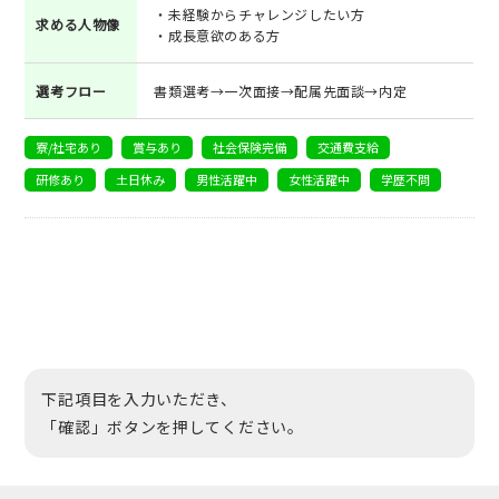
・未経験からチャレンジしたい方
求める人物像
・成長意欲のある方
選考フロー
書類選考→一次面接→配属先面談→内定
寮/社宅あり
賞与あり
社会保険完備
交通費支給
研修あり
土日休み
男性活躍中
女性活躍中
学歴不問
下記項目を入力いただき、
「確認」ボタンを押してください。