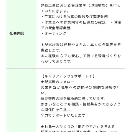
建築工事における管理業務（現場監督）を行っ
ていただきます。
・工事における写真の撮影及び管理業務
・作業員への作業内容の伝達及び確認 ・現場
での安全確認業務
仕事内容
・ミーティング
＊配属現場は経験やスキル、本人の希望等を考
慮致します。
＊未経験の方でも安心して頂ける環境づくりを
心がけております。
【キャリアアップをサポート！】
★配属後のフォロー
営業担当が現場への訪問や定期的な連絡を行
い、
意見交換の場を積極的に設けています。
ささいなことでも相談・情報共有ができるよう
な関係性を目指し、
全力でサポートいたします！
★社員一人ひとりの「働きやすさ」を考える
配属先はあなたの希望を考慮して決定します。