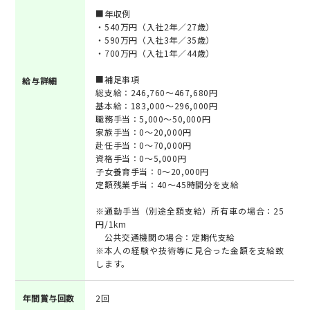
■年収例
・540万円（入社2年／27歳）
・590万円（入社3年／35歳）
・700万円（入社1年／44歳）
■補足事項
給与詳細
総支給：246,760～467,680円
基本給：183,000～296,000円
職務手当：5,000～50,000円
家族手当：0～20,000円
赴任手当：0～70,000円
資格手当：0～5,000円
子女養育手当：0～20,000円
定額残業手当：40～45時間分を支給
※通勤手当（別途全額支給）所有車の場合：25
円/1km
公共交通機関の場合：定期代支給
※本人の経験や技術等に見合った金額を支給致
します。
年間賞与回数
2回