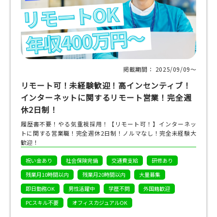
掲載期間： 2025/09/09〜
リモート可！未経験歓迎！高インセンティブ！
インターネットに関するリモート営業！完全週
休2日制！
履歴書不要！やる気重視採用！【リモート可！】インターネッ
トに関する営業職！完全週休2日制！ノルマなし！完全未経験大
歓迎！
祝い金あり
社会保険完備
交通費支給
研修あり
残業月10時間以内
残業月20時間以内
大量募集
即日勤務OK
男性活躍中
学歴不問
外国籍歓迎
PCスキル不要
オフィスカジュアルOK