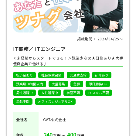
掲載期間： 2024/04/25〜
IT事務／ ITエンジニア
＜未経験からスタートできる！＞残業少なめ★研修あり★大手
優良企業で働ける♪
祝い金あり
社会保険完備
交通費支給
研修あり
残業月10時間以内
大量募集
急募
即日勤務OK
男性活躍中
女性活躍中
学歴不問
PCスキル不要
年齢不問
オフィスカジュアルOK
会社名
GVT株式会社
240
400
年収
万円 ～
万円