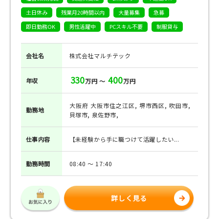
土日休み
残業月20時間以内
大量募集
急募
即日勤務OK
男性活躍中
PCスキル不要
制服貸与
会社名
株式会社マルチテック
330
400
年収
万円 ～
万円
大阪府 大阪市住之江区, 堺市西区, 吹田市,
勤務地
貝塚市, 泉佐野市,
仕事
内容
【未経験から手に職つけて活躍したい...
勤務
時間
08:40 ～ 17:40
詳しく見る