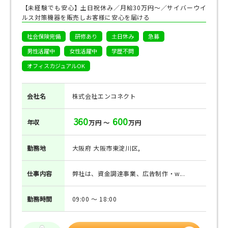
【未経験でも安心】土日祝休み／月給30万円～／サイバーウイ
ルス対策機器を販売しお客様に安心を届ける
社会保険完備
研修あり
土日休み
急募
男性活躍中
女性活躍中
学歴不問
オフィスカジュアルOK
会社名
株式会社エンコネクト
360
600
年収
万円 ～
万円
勤務地
大阪府 大阪市東淀川区,
仕事
内容
弊社は、資金調達事業、広告制作・w...
勤務
時間
09:00 ～ 18:00