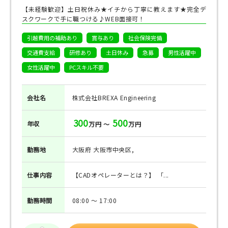
【未経験歓迎】土日祝休み★イチから丁寧に教えます★完全デ
スクワークで手に職つける♪WEB面接可！
引越費用の補助あり
賞与あり
社会保険完備
交通費支給
研修あり
土日休み
急募
男性活躍中
女性活躍中
PCスキル不要
会社名
株式会社BREXA Engineering
300
500
年収
万円 ～
万円
勤務地
大阪府 大阪市中央区,
仕事
内容
【CADオペレーターとは？】 「...
勤務
時間
08:00 ～ 17:00