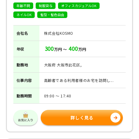
年齢不問
制服貸与
オフィスカジュアルOK
ネイルOK
髪型・髪色自由
会社名
株式会社KOSMO
300
400
年収
万円 ～
万円
勤務地
大阪府 大阪市此花区,
仕事
内容
高齢者である利用者様のお宅を訪問し...
勤務
時間
09:00 ～ 17:40
詳しく見る