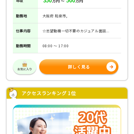
350
500
年収
万円 ～
万円
勤務地
大阪府 和泉市,
仕事
内容
☆志望動機一切不要のカジュアル面談...
勤務
時間
08:00 ～ 17:00
詳しく見る
アクセスランキング 1位