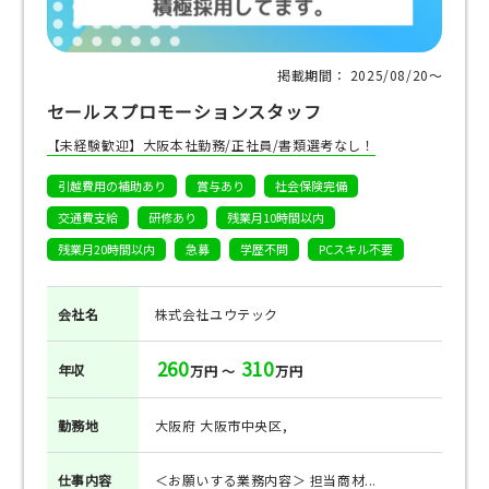
掲載期間： 2025/08/20〜
セールスプロモーションスタッフ
【未経験歓迎】大阪本社勤務/正社員/書類選考なし！
引越費用の補助あり
賞与あり
社会保険完備
交通費支給
研修あり
残業月10時間以内
残業月20時間以内
急募
学歴不問
PCスキル不要
会社名
株式会社ユウテック
260
310
年収
万円 ～
万円
勤務地
大阪府 大阪市中央区,
仕事
内容
＜お願いする業務内容＞ 担当商材...