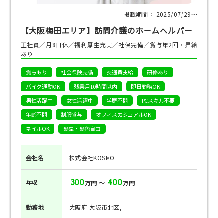
掲載期間： 2025/07/29〜
【大阪梅田エリア】訪問介護のホームヘルパー
正社員／月8日休／福利厚生充実／社保完備／賞与年2回・昇給
あり
賞与あり
社会保険完備
交通費支給
研修あり
バイク通勤OK
残業月10時間以内
即日勤務OK
男性活躍中
女性活躍中
学歴不問
PCスキル不要
年齢不問
制服貸与
オフィスカジュアルOK
ネイルOK
髪型・髪色自由
会社名
株式会社KOSMO
300
400
年収
万円 ～
万円
勤務地
大阪府 大阪市北区,