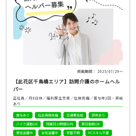
掲載期間： 2025/07/29〜
【此花区千鳥橋エリア】訪問介護のホームヘル
パー
正社員／月8日休／福利厚生充実／社保完備／賞与年2回・昇給
あり
賞与あり
社会保険完備
交通費支給
研修あり
バイク通勤OK
残業月10時間以内
即日勤務OK
男性活躍中
女性活躍中
学歴不問
PCスキル不要