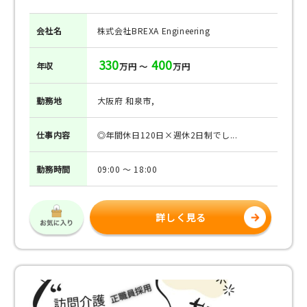
会社名
株式会社BREXA Engineering
330
400
年収
万円 ～
万円
勤務地
大阪府 和泉市,
仕事
内容
◎年間休日120日×週休2日制でし...
勤務
時間
09:00 ～ 18:00
詳しく見る