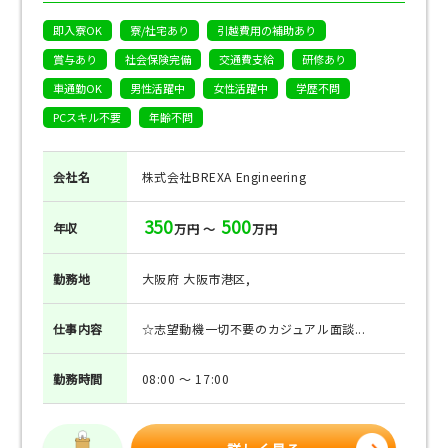
即入寮OK
寮/社宅あり
引越費用の補助あり
賞与あり
社会保険完備
交通費支給
研修あり
車通勤OK
男性活躍中
女性活躍中
学歴不問
PCスキル不要
年齢不問
会社名
株式会社BREXA Engineering
350
500
年収
万円 ～
万円
勤務地
大阪府 大阪市港区,
仕事
内容
☆志望動機一切不要のカジュアル面談...
勤務
時間
08:00 ～ 17:00