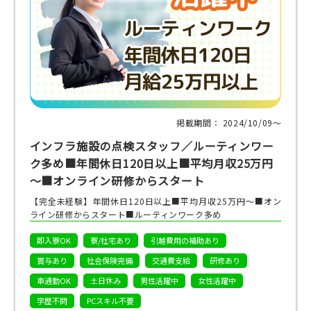
掲載期間： 2024/10/09〜
インフラ施設の点検スタッフ／ルーティンワー
ク多め■年間休日120日以上■平均月収25万円
～■オンライン研修からスタート
【完全未経験】年間休日120日以上■平均月収25万円～■オン
ライン研修からスタート■ルーティンワーク多め
即入寮OK
寮/社宅あり
引越費用の補助あり
賞与あり
社会保険完備
交通費支給
研修あり
車通勤OK
土日休み
男性活躍中
女性活躍中
学歴不問
PCスキル不要