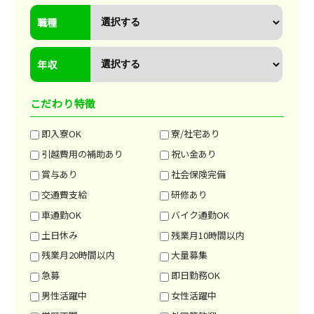
職種
年収
こだわり特徴
即入寮OK
寮/社宅あり
引越費用の補助あり
祝い金あり
賞与あり
社会保険完備
交通費支給
研修あり
車通勤OK
バイク通勤OK
土日休み
残業月10時間以内
残業月20時間以内
大量募集
急募
即日勤務OK
男性活躍中
女性活躍中