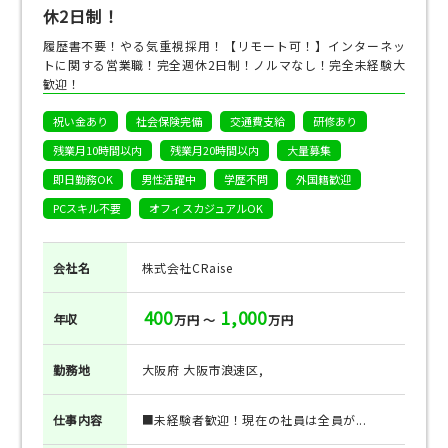
休2日制！
履歴書不要！やる気重視採用！【リモート可！】インターネッ
トに関する営業職！完全週休2日制！ノルマなし！完全未経験大
歓迎！
祝い金あり
社会保険完備
交通費支給
研修あり
残業月10時間以内
残業月20時間以内
大量募集
即日勤務OK
男性活躍中
学歴不問
外国籍歓迎
PCスキル不要
オフィスカジュアルOK
会社名
株式会社CRaise
400
1,000
年収
万円 ～
万円
勤務地
大阪府 大阪市浪速区,
仕事
内容
■未経験者歓迎！現在の社員は全員が...