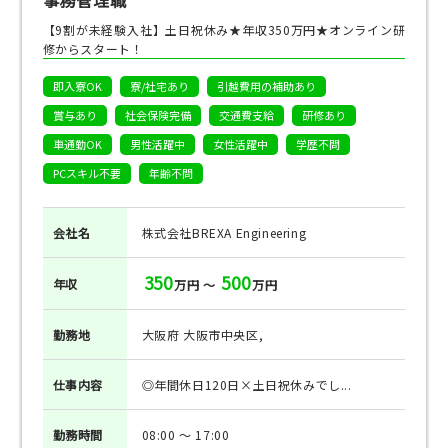
【9割が未経験入社】土日祝休み★年収350万円★オンライン研
修からスタート！
即入寮OK
寮/社宅あり
引越費用の補助あり
賞与あり
社会保険完備
交通費支給
研修あり
車通勤OK
男性活躍中
女性活躍中
学歴不問
PCスキル不要
年齢不問
会社名
株式会社BREXA Engineering
350
500
年収
万円 ～
万円
勤務地
大阪府 大阪市中央区,
仕事
内容
◎年間休日120日×土日祝休みでし...
勤務
時間
08:00 ～ 17:00