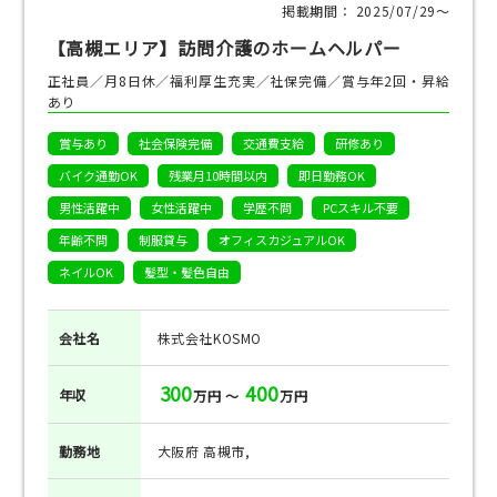
掲載期間： 2025/07/29〜
【高槻エリア】訪問介護のホームヘルパー
正社員／月8日休／福利厚生充実／社保完備／賞与年2回・昇給
あり
賞与あり
社会保険完備
交通費支給
研修あり
バイク通勤OK
残業月10時間以内
即日勤務OK
男性活躍中
女性活躍中
学歴不問
PCスキル不要
年齢不問
制服貸与
オフィスカジュアルOK
ネイルOK
髪型・髪色自由
会社名
株式会社KOSMO
300
400
年収
万円 ～
万円
勤務地
大阪府 高槻市,