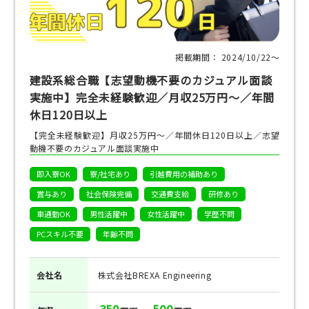
掲載期間： 2024/10/22〜
建設系総合職【志望動機不要のカジュアル面談
実施中】完全未経験歓迎／月収25万円～／年間
休日120日以上
【完全未経験歓迎】月収25万円～／年間休日120日以上／志望
動機不要のカジュアル面談実施中
即入寮OK
寮/社宅あり
引越費用の補助あり
賞与あり
社会保険完備
交通費支給
研修あり
車通勤OK
男性活躍中
女性活躍中
学歴不問
PCスキル不要
年齢不問
会社名
株式会社BREXA Engineering