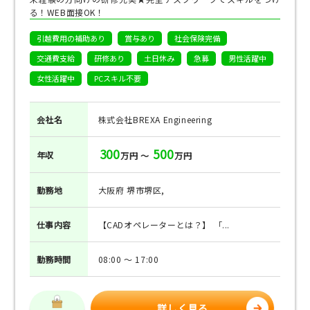
る！WEB面接OK！
引越費用の補助あり
賞与あり
社会保険完備
交通費支給
研修あり
土日休み
急募
男性活躍中
女性活躍中
PCスキル不要
会社名
株式会社BREXA Engineering
300
500
年収
万円 ～
万円
勤務地
大阪府 堺市堺区,
仕事
内容
【CADオペレーターとは？】 「...
勤務
時間
08:00 ～ 17:00
詳しく見る