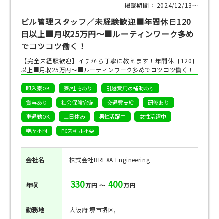
掲載期間： 2024/12/13〜
ビル管理スタッフ／未経験歓迎■年間休日120
日以上■月収25万円～■ルーティンワーク多め
でコツコツ働く！
【完全未経験歓迎】イチから丁寧に教えます！年間休日120日
以上■月収25万円～■ルーティンワーク多めでコツコツ働く！
即入寮OK
寮/社宅あり
引越費用の補助あり
賞与あり
社会保険完備
交通費支給
研修あり
車通勤OK
土日休み
男性活躍中
女性活躍中
学歴不問
PCスキル不要
会社名
株式会社BREXA Engineering
330
400
年収
万円 ～
万円
勤務地
大阪府 堺市堺区,