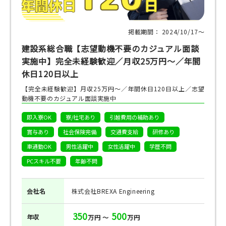
掲載期間： 2024/10/17〜
建設系総合職【志望動機不要のカジュアル面談
実施中】完全未経験歓迎／月収25万円～／年間
休日120日以上
【完全未経験歓迎】月収25万円～／年間休日120日以上／志望
動機不要のカジュアル面談実施中
即入寮OK
寮/社宅あり
引越費用の補助あり
賞与あり
社会保険完備
交通費支給
研修あり
車通勤OK
男性活躍中
女性活躍中
学歴不問
PCスキル不要
年齢不問
会社名
株式会社BREXA Engineering
350
500
年収
万円 ～
万円