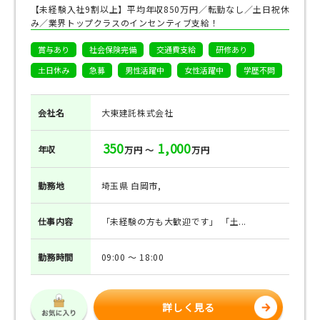
【未経験入社9割以上】平均年収850万円／転勤なし／土日祝休
み／業界トップクラスのインセンティブ支給！
賞与あり
社会保険完備
交通費支給
研修あり
土日休み
急募
男性活躍中
女性活躍中
学歴不問
会社名
大東建託株式会社
350
1,000
年収
万円 ～
万円
勤務地
埼玉県 白岡市,
仕事
内容
「未経験の方も大歓迎です」 「土...
勤務
時間
09:00 ～ 18:00
詳しく見る