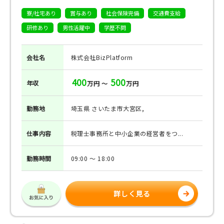
寮/社宅あり
賞与あり
社会保険完備
交通費支給
研修あり
男性活躍中
学歴不問
会社名
株式会社BizPlatform
400
500
年収
万円 ～
万円
勤務地
埼玉県 さいたま市大宮区,
仕事
内容
税理⼠事務所と中⼩企業の経営者をつ...
勤務
時間
09:00 ～ 18:00
詳しく見る