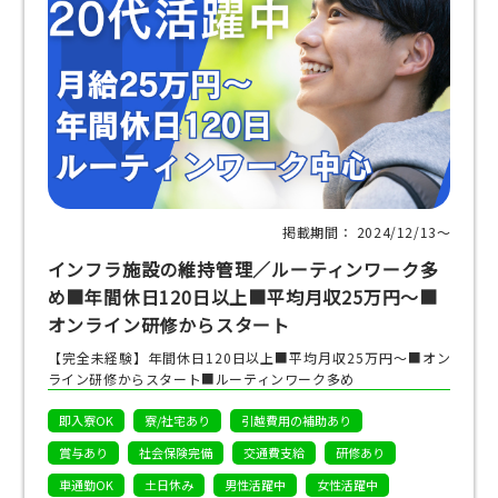
掲載期間： 2024/12/13〜
インフラ施設の維持管理／ルーティンワーク多
め■年間休日120日以上■平均月収25万円～■
オンライン研修からスタート
【完全未経験】年間休日120日以上■平均月収25万円～■オン
ライン研修からスタート■ルーティンワーク多め
即入寮OK
寮/社宅あり
引越費用の補助あり
賞与あり
社会保険完備
交通費支給
研修あり
車通勤OK
土日休み
男性活躍中
女性活躍中