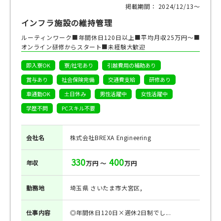
掲載期間： 2024/12/13〜
インフラ施設の維持管理
ルーティンワーク■年間休日120日以上■平均月収25万円～■
オンライン研修からスタート■未経験大歓迎
即入寮OK
寮/社宅あり
引越費用の補助あり
賞与あり
社会保険完備
交通費支給
研修あり
車通勤OK
土日休み
男性活躍中
女性活躍中
学歴不問
PCスキル不要
会社名
株式会社BREXA Engineering
330
400
年収
万円 ～
万円
勤務地
埼玉県 さいたま市大宮区,
仕事
内容
◎年間休日120日×週休2日制でし...