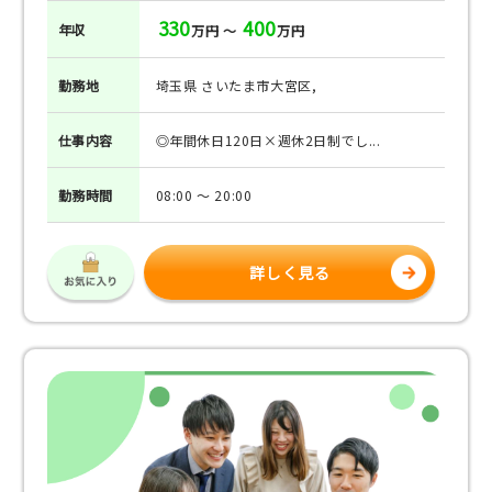
330
400
年収
万円 ～
万円
勤務地
埼玉県 さいたま市大宮区,
仕事
内容
◎年間休日120日×週休2日制でし...
勤務
時間
08:00 ～ 20:00
詳しく見る