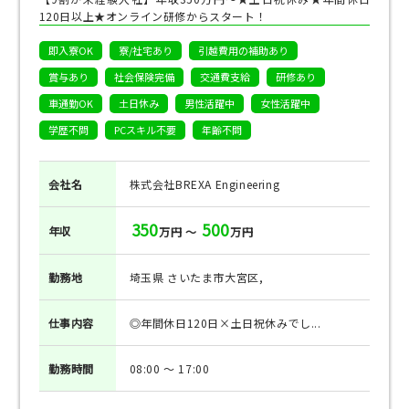
120日以上★オンライン研修からスタート！
即入寮OK
寮/社宅あり
引越費用の補助あり
賞与あり
社会保険完備
交通費支給
研修あり
車通勤OK
土日休み
男性活躍中
女性活躍中
学歴不問
PCスキル不要
年齢不問
会社名
株式会社BREXA Engineering
350
500
年収
万円 ～
万円
勤務地
埼玉県 さいたま市大宮区,
仕事
内容
◎年間休日120日×土日祝休みでし...
勤務
時間
08:00 ～ 17:00