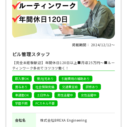
掲載期間： 2024/12/12〜
ビル管理スタッフ
【完全未経験歓迎】年間休日120日以上■月収25万円～■ルー
ティンワーク多めでコツコツ働く！
即入寮OK
寮/社宅あり
引越費用の補助あり
賞与あり
社会保険完備
交通費支給
研修あり
車通勤OK
土日休み
男性活躍中
女性活躍中
学歴不問
PCスキル不要
会社名
株式会社BREXA Engineering