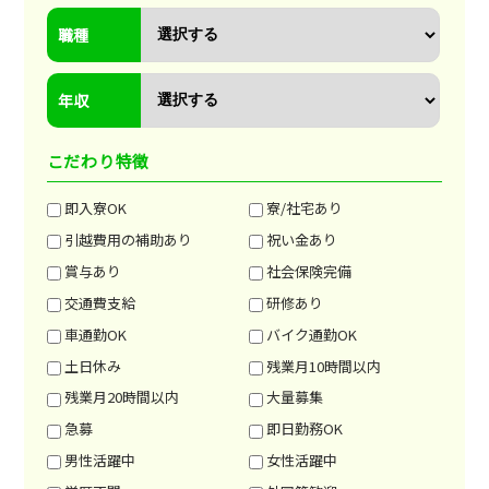
職種
年収
こだわり特徴
即入寮OK
寮/社宅あり
引越費用の補助あり
祝い金あり
賞与あり
社会保険完備
交通費支給
研修あり
車通勤OK
バイク通勤OK
土日休み
残業月10時間以内
残業月20時間以内
大量募集
急募
即日勤務OK
男性活躍中
女性活躍中