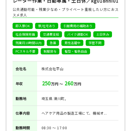
レーター作業・日勤専属・土日休／kg018hni01
公共通勤可能・残業少なめ・プライベート重視したい方におス
スメ求人
即入寮OK
寮/社宅あり
引越費用の補助あり
社会保険完備
交通費支給
バイク通勤OK
土日休み
残業月10時間以内
急募
男性活躍中
学歴不問
PCスキル不要
制服貸与
髪型・髪色自由
会社名
株式会社平山
250
260
年収
万円 ～
万円
勤務地
埼玉県 滑川町,
仕事
内容
ヘアケア用品の製造工場にて、機械オ...
勤務
時間
08:30 ～ 17:00