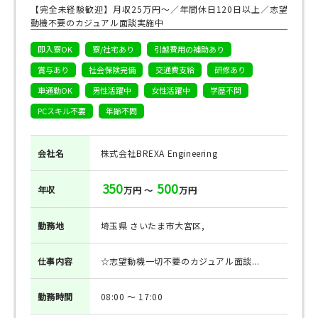
【完全未経験歓迎】月収25万円～／年間休日120日以上／志望
動機不要のカジュアル面談実施中
即入寮OK
寮/社宅あり
引越費用の補助あり
賞与あり
社会保険完備
交通費支給
研修あり
車通勤OK
男性活躍中
女性活躍中
学歴不問
PCスキル不要
年齢不問
会社名
株式会社BREXA Engineering
350
500
年収
万円 ～
万円
勤務地
埼玉県 さいたま市大宮区,
仕事
内容
☆志望動機一切不要のカジュアル面談...
勤務
時間
08:00 ～ 17:00