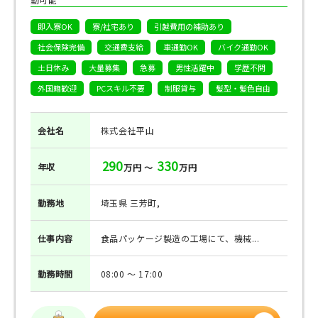
即入寮OK
寮/社宅あり
引越費用の補助あり
社会保険完備
交通費支給
車通勤OK
バイク通勤OK
土日休み
大量募集
急募
男性活躍中
学歴不問
外国籍歓迎
PCスキル不要
制服貸与
髪型・髪色自由
会社名
株式会社平山
290
330
年収
万円 ～
万円
勤務地
埼玉県 三芳町,
仕事
内容
食品パッケージ製造の工場にて、機械...
勤務
時間
08:00 ～ 17:00