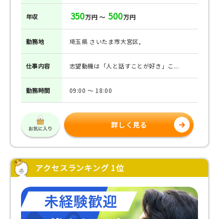
350
500
年収
万円 ～
万円
勤務地
埼玉県 さいたま市大宮区,
仕事
内容
志望動機は「人と話すことが好き」こ...
勤務
時間
09:00 ～ 18:00
詳しく見る
アクセスランキング 1位