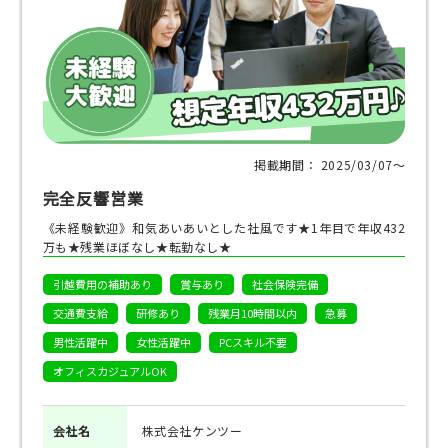
掲載期間： 2025/03/07〜
完全反響営業
《未経験歓迎》和気あいあいとした社風です★1年目で年収432
万も★残業ほぼなし★転勤なし★
引越費用の補助あり
賞与あり
社会保険完備
交通費支給
研修あり
残業月10時間以内
急募
男性活躍中
女性活躍中
PCスキル不要
オフィスカジュアルOK
会社名
株式会社ケンツー