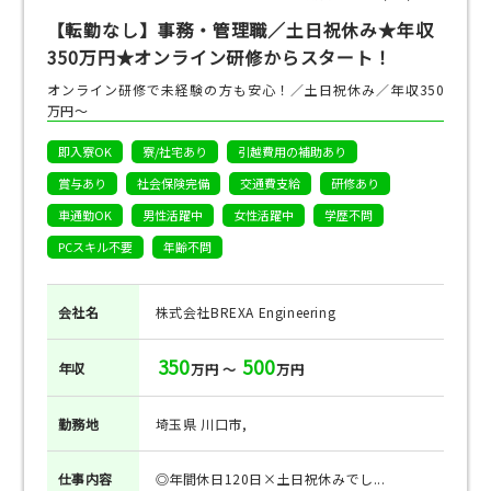
【転勤なし】事務・管理職／土日祝休み★年収
350万円★オンライン研修からスタート！
オンライン研修で未経験の方も安心！／土日祝休み／年収350
万円～
即入寮OK
寮/社宅あり
引越費用の補助あり
賞与あり
社会保険完備
交通費支給
研修あり
車通勤OK
男性活躍中
女性活躍中
学歴不問
PCスキル不要
年齢不問
会社名
株式会社BREXA Engineering
350
500
年収
万円 ～
万円
勤務地
埼玉県 川口市,
仕事
内容
◎年間休日120日×土日祝休みでし...