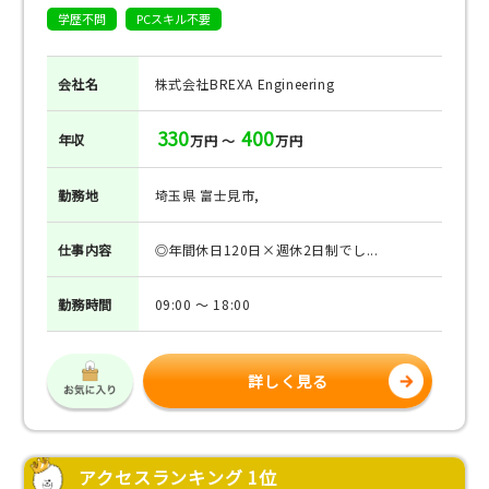
学歴不問
PCスキル不要
会社名
株式会社BREXA Engineering
330
400
年収
万円 ～
万円
勤務地
埼玉県 富士見市,
仕事
内容
◎年間休日120日×週休2日制でし...
勤務
時間
09:00 ～ 18:00
詳しく見る
アクセスランキング 1位