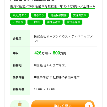
南浦和勤務／20代活躍 未経験歓迎／年収426万円～／土日休み
寮/社宅あり
賞与あり
社会保険完備
交通費支給
研修あり
土日休み
男性活躍中
女性活躍中
株式会社オープンハウス・ディベロップメ
会社名
ント
426
800
年収
万円 ～
万円
勤務地
埼玉県 さいたま市南区,
仕事
内容
■仕事内容 自社物件の新築戸建て...
勤務
時間
08:00 ～ 17:00
詳しく見る