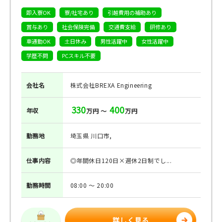
即入寮OK
寮/社宅あり
引越費用の補助あり
賞与あり
社会保険完備
交通費支給
研修あり
車通勤OK
土日休み
男性活躍中
女性活躍中
学歴不問
PCスキル不要
会社名
株式会社BREXA Engineering
330
400
年収
万円 ～
万円
勤務地
埼玉県 川口市,
仕事
内容
◎年間休日120日×週休2日制でし...
勤務
時間
08:00 ～ 20:00
詳しく見る