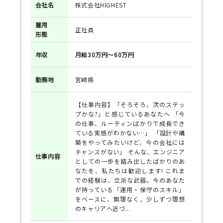
会社名
株式会社HIGHEST
雇用
正社員
形態
年収
月給30万円～60万円
勤務地
宮崎県
【仕事内容】「そろそろ、次のステッ
プかな?」と感じているあなたへ 「今
の仕事、ルーティンばかりで成長でき
ている実感がわかない…」 「設計や構
築をやってみたいけど、今の会社には
チャンスがない」 そんな、エンジニア
仕事
内容
としての一歩を踏み出したばかりのあ
なたを、私たちは歓迎します! これま
での経験は、立派な武器。今のあなた
が持っている「運用・保守のスキル」
をベースに、無理なく、少しずつ理想
のキャリアへ近づ...