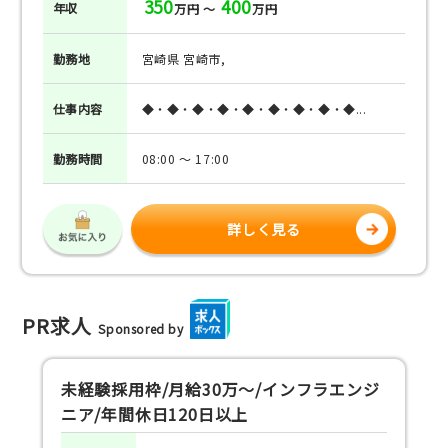
350
400
年収
万円 ～
万円
勤務地
宮崎県 宮崎市,
仕事
内容
◆・◆・◆・◆・◆・◆・◆・◆・◆...
勤務
時間
08:00 ～ 17:00
詳しく見る
PR求人
Sponsored by
未経験採用枠/月給30万～/インフラエンジ
ニア/年間休日120日以上