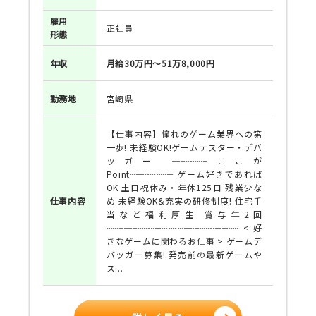
雇用
正社員
形態
年収
月給30万円～51万8,000円
勤務地
宮崎県
【仕事内容】憧れのゲーム業界への第
一歩! 未経験OK!ゲームテスター・デバ
ッガー ┈┈┈┈ここが
Point┈┈┈┈┈ ゲーム好きであれば
OK 土日祝休み・年休125日 残業少な
仕事
内容
め 未経験OK&充実の研修制度! 住宅手
当など福利厚生 賞与年2回
┈┈┈┈┈┈┈┈┈┈┈┈┈┈┈ < 好
きなゲームに関わるお仕事 > ゲームデ
バッガー募集! 発売前の最新ゲームや
ス...