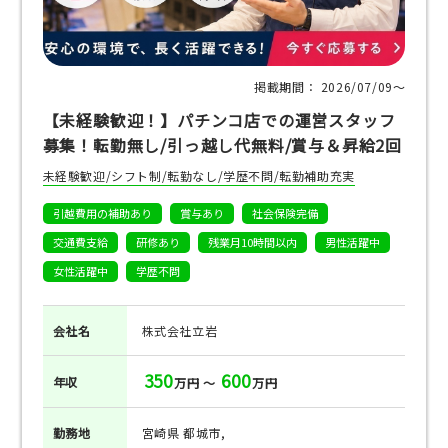
掲載期間： 2026/07/09〜
【未経験歓迎！】パチンコ店での運営スタッフ
募集！転勤無し/引っ越し代無料/賞与＆昇給2回
未経験歓迎/シフト制/転勤なし/学歴不問/転勤補助充実
引越費用の補助あり
賞与あり
社会保険完備
交通費支給
研修あり
残業月10時間以内
男性活躍中
女性活躍中
学歴不問
会社名
株式会社立岩
350
600
年収
万円 ～
万円
勤務地
宮崎県 都城市,