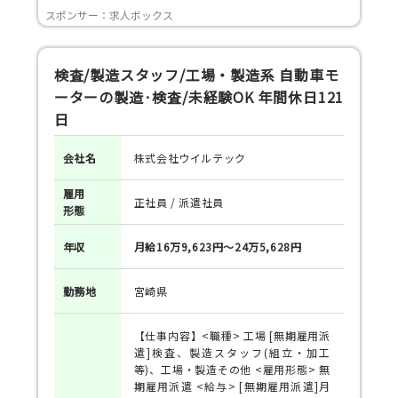
スポンサー：求人ボックス
検査/製造スタッフ/工場・製造系 自動車モ
ーターの製造·検査/未経験OK 年間休日121
日
会社名
株式会社ウイルテック
雇用
正社員 / 派遣社員
形態
年収
月給16万9,623円～24万5,628円
勤務地
宮崎県
【仕事内容】<職種> 工場 [無期雇用派
遣]検査、製造スタッフ(組立・加工
等)、工場・製造その他 <雇用形態> 無
期雇用派遣 <給与> [無期雇用派遣]月