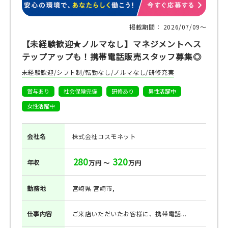
掲載期間： 2026/07/09〜
【未経験歓迎★ノルマなし】マネジメントへス
テップアップも！携帯電話販売スタッフ募集◎
未経験歓迎/シフト制/転勤なし/ノルマなし/研修充実
賞与あり
社会保険完備
研修あり
男性活躍中
女性活躍中
会社名
株式会社コスモネット
280
320
年収
万円 ～
万円
勤務地
宮崎県 宮崎市,
仕事
内容
ご来店いただいたお客様に、携帯電話...