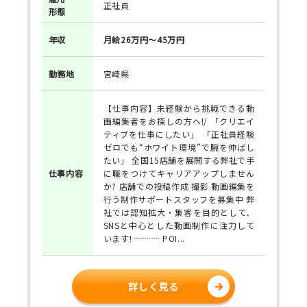
正社員
形態
年収
月給26万円～45万円
勤務地
宮崎県
【仕事内容】未経験から挑戦できる動
画編集者をお探しの方へ!/ 「クリエイ
ティブを仕事にしたい」 「正社員経験
ゼロでも“ホワイト環境”で腕を伸ばし
たい」 全国15店舗を展開する弊社で手
仕事
内容
に職をつけてキャリアアップしません
か? 店舗での投稿作成 撮影 動画編集を
行う制作サポートスタッフを募集中 弊
社では認知拡大・集客を目的として、
SNSと中心とした動画制作に注力して
います! ┈┈┈ POI...
詳しく見る