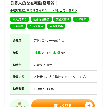
◎将来的な在宅勤務可能！
未経験歓迎/研修制度あり/シフト制/社宅・寮あり
寮/社宅あり
社会保険完備
交通費支給
研修あり
大量募集
男性活躍中
女性活躍中
会社名
アドバンサー株式会社
300
350
年収
万円 ～
万円
勤務地
宮崎県 宮崎市,
仕事
内容
入社後は、大手携帯キャリアショップ...
勤務
時間
10:00 ～ 19:00
詳しく見る