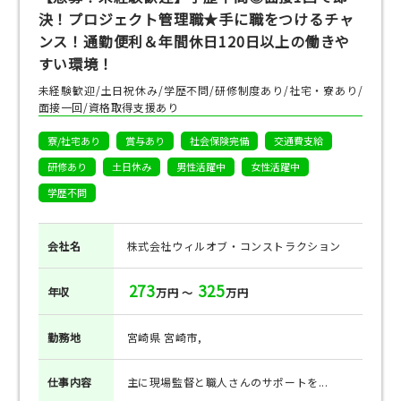
決！プロジェクト管理職★手に職をつけるチャ
ンス！通勤便利＆年間休日120日以上の働きや
すい環境！
未経験歓迎/土日祝休み/学歴不問/研修制度あり/社宅・寮あり/
面接一回/資格取得支援あり
寮/社宅あり
賞与あり
社会保険完備
交通費支給
研修あり
土日休み
男性活躍中
女性活躍中
学歴不問
会社名
株式会社ウィルオブ・コンストラクション
273
325
年収
万円 ～
万円
勤務地
宮崎県 宮崎市,
仕事
内容
主に現場監督と職人さんのサポートを...