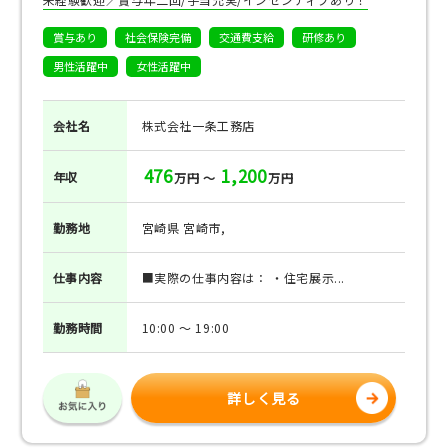
賞与あり
社会保険完備
交通費支給
研修あり
男性活躍中
女性活躍中
会社名
株式会社一条工務店
476
1,200
年収
万円 ～
万円
勤務地
宮崎県 宮崎市,
仕事
内容
■実際の仕事内容は： ・住宅展示...
勤務
時間
10:00 ～ 19:00
詳しく見る