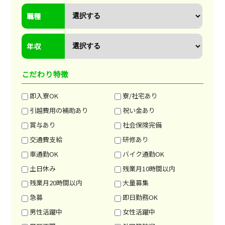
職種
年収
こだわり特徴
即入寮OK
寮/社宅あり
引越費用の補助あり
祝い金あり
賞与あり
社会保険完備
交通費支給
研修あり
車通勤OK
バイク通勤OK
土日休み
残業月10時間以内
残業月20時間以内
大量募集
急募
即日勤務OK
男性活躍中
女性活躍中