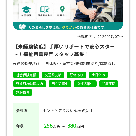
掲載期間： 2026/07/07〜
【未経験歓迎】手厚いサポートで安心スター
ト！福祉用具専門スタッフ募集！
未経験歓迎/原則土日休み/学歴不問/研修制度あり/転勤なし
社会保険完備
交通費支給
研修あり
土日休み
残業月20時間以内
男性活躍中
女性活躍中
学歴不問
制服貸与
会社名
セントケアりまいん株式会社
256
380
年収
万円 ～
万円