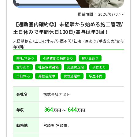
掲載期間： 2026/07/07〜
【通勤圏内確約◎】未経験から始める施工管理/
土日休みで年間休日120日/賞与は年3回！
未経験歓迎/土日祝休み/学歴不問/社宅・寮あり/手当充実/賞与
年3回/
寮/社宅あり
引越費用の補助あり
祝い金あり
賞与あり
社会保険完備
交通費支給
研修あり
土日休み
男性活躍中
女性活躍中
学歴不問
会社名
株式会社ナミト
364
644
年収
万円 ～
万円
勤務地
宮崎県 宮崎市,