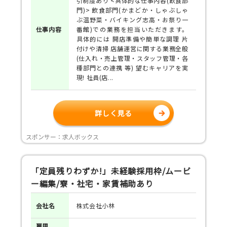
引制度あり <具体的な仕事内容(飲食部
門)> 飲食部門(かまどか・しゃぶしゃ
ぶ温野菜・バイキング志高・お祭り一
仕事
内容
番館)での業務を担当いただきます。
具体的には 開店準備や簡単な調理 片
付けや清掃 店舗運営に関する業務全般
(仕入れ・売上管理・スタッフ管理・各
種部門との連携 等) 望むキャリアを実
現! 社員(店...
詳しく見る
スポンサー：求人ボックス
「定員残りわずか!」未経験採用枠/ムービ
ー編集/寮・社宅・家賃補助あり
会社名
株式会社小林
雇用