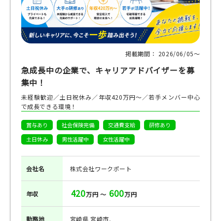
掲載期間： 2026/06/05〜
急成長中の企業で、キャリアアドバイザーを募
集中！
未経験歓迎／土日祝休み／年収420万円～／若手メンバー中心
で成長できる環境！
賞与あり
社会保険完備
交通費支給
研修あり
土日休み
男性活躍中
女性活躍中
会社名
株式会社ワークポート
420
600
年収
万円 ～
万円
勤務地
宮崎県 宮崎市,