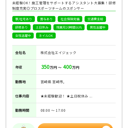
未経験OK！施工管理をサポートするアシスタント大募集！研修
制度充実◎プロスポーツチームのスポンサー
寮/社宅あり
賞与あり
社会保険完備
交通費支給
研修あり
土日休み
残業月20時間以内
男性活躍中
女性活躍中
ネイルOK
会社名
株式会社エイジェック
350
400
年収
万円 ～
万円
勤務地
宮崎県 宮崎市,
仕事
内容
★未経験歓迎！ ★土日祝休み ...
勤務
時間
08:00 ～ 17:00