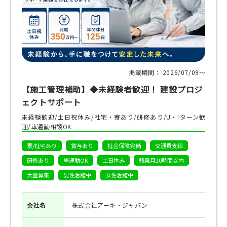
掲載期間： 2026/07/09〜
【施工管理補助】◆未経験者歓迎！ 建設プロジ
ェクトサポート
未経験歓迎/土日祝休み/社宅・寮あり/研修あり/U・Iターン歓
迎/車通勤相談OK
寮/社宅あり
賞与あり
社会保険完備
交通費支給
研修あり
車通勤OK
土日休み
残業月20時間以内
大量募集
男性活躍中
女性活躍中
会社名
株式会社アーキ・ジャパン