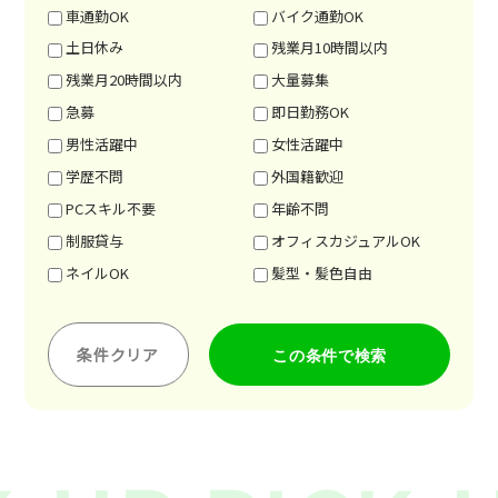
車通勤OK
バイク通勤OK
土日休み
残業月10時間以内
残業月20時間以内
大量募集
急募
即日勤務OK
男性活躍中
女性活躍中
学歴不問
外国籍歓迎
PCスキル不要
年齢不問
制服貸与
オフィスカジュアルOK
ネイルOK
髪型・髪色自由
条件クリア