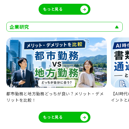
もっと見る
企業研究
め
都市勤務と地方勤務どっちが良い？メリット・デメ
【AI時
リットを比較！
イントと
もっと見る