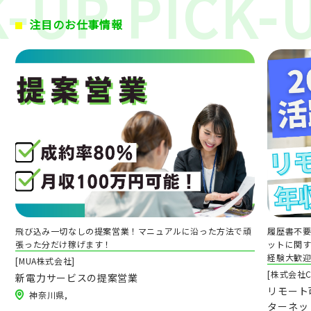
注目のお仕事情報
5
飛び込み一切なしの提案営業！マニュアルに沿った方法で頑
履歴書不
張った分だけ稼げます！
ットに関す
経験大歓
[MUA株式会社]
[株式会社CR
新電力サービスの提案営業
リモート
神奈川県,
ターネッ