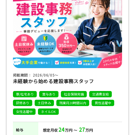
掲載期間： 2026/06/05〜
未経験から始める建設事務スタッフ
寮/社宅あり
賞与あり
社会保険完備
交通費支給
研修あり
土日休み
残業月20時間以内
男性活躍中
女性活躍中
ネイルOK
24
27
給与
想定月収
万円 ～
万円