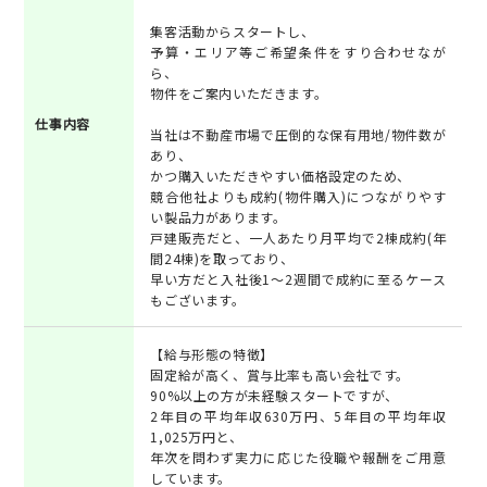
集客活動からスタートし、
予算・エリア等ご希望条件をすり合わせなが
ら、
物件をご案内いただきます。
仕事内容
当社は不動産市場で圧倒的な保有用地/物件数が
あり、
かつ購入いただきやすい価格設定のため、
競合他社よりも成約(物件購入)につながりやす
い製品力があります。
戸建販売だと、一人あたり月平均で2棟成約(年
間24棟)を取っており、
早い方だと入社後1～2週間で成約に至るケース
もございます。
【給与形態の特徴】
固定給が高く、賞与比率も高い会社です。
90%以上の方が未経験スタートですが、
2年目の平均年収630万円、5年目の平均年収
1,025万円と、
年次を問わず実力に応じた役職や報酬をご用意
しています。