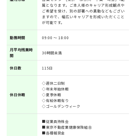
属となります。ご本人様のキャリア形成観点や
ご希望を受け、別の部署への異動などもござい
ますので、幅広いキャリアを形成いただくこと
が可能です。
勤務時間
09:00 ～ 18:00
月平均残業時
30時間未満
間
休日数
115日
◇週休二日制
◇年末年始休暇
休日休暇
◇夏季休暇
◇有給休暇有り
◇ゴールデンウィーク
■従業員持株会
■東京不動産業健康保険組合
■各種報奨金