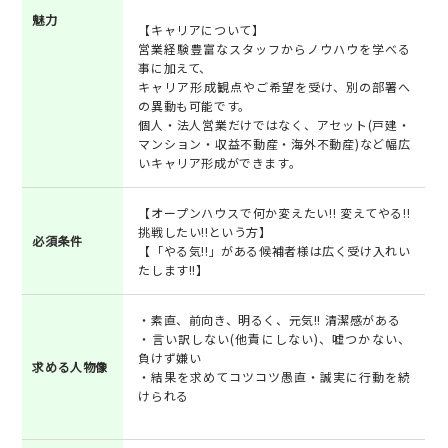
魅力
【キャリアについて】
営業経験豊富なスタッフからノウハウを学べる
事に加えて、
キャリア形成観点やご希望を受け、別の部署へ
の異動も可能です。
個人・法人営業だけではなく、アセット(戸建・
マンション・収益不動産・海外不動産)など幅広
いキャリア形成ができます。
【オープンハウスで何か変えたい!! 変えてやる!!
挑戦したい!!という方】
必須条件
【「やる気!!」がある候補者様は広く受け入れい
たします!!】
・素直、前向き、明るく、元気!! 清潔感がある
・言い訳しない(他責にしない)、嘘つかない、
負けず嫌い
求める人物像
・結果を求めてコツコツ愚直・誠実に行動を続
けられる