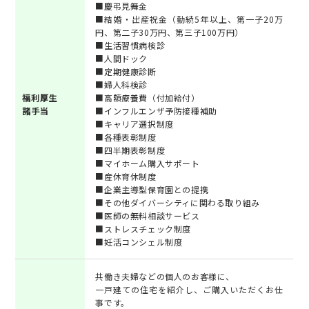
■慶弔見舞金
■結婚・出産祝金（勤続5年以上、第一子20万
円、第二子30万円、第三子100万円）
■生活習慣病検診
■人間ドック
■定期健康診断
■婦人科検診
福利厚生
■高額療養費（付加給付）
諸手当
■インフルエンザ予防接種補助
■キャリア選択制度
■各種表彰制度
■四半期表彰制度
■マイホーム購入サポート
■産休育休制度
■企業主導型保育園との提携
■その他ダイバーシティに関わる取り組み
■医師の無料相談サービス
■ストレスチェック制度
■妊活コンシェル制度
共働き夫婦などの個人のお客様に、
一戸建ての住宅を紹介し、ご購入いただくお仕
事です。