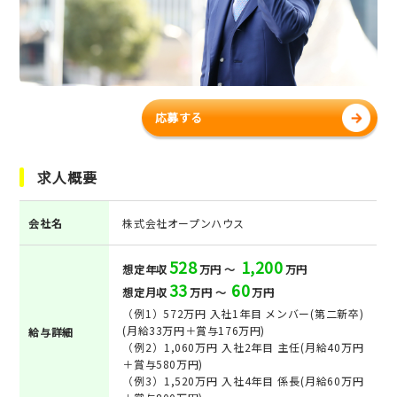
応募する
求人概要
会社名
株式会社オープンハウス
528
1,200
想定年収
万円 ～
万円
33
60
想定月収
万円 ～
万円
（例1）572万円 入社1年目 メンバー(第二新卒)
(月給33万円＋賞与176万円)
給与詳細
（例2）1,060万円 入社2年目 主任(月給40万円
＋賞与580万円)
（例3）1,520万円 入社4年目 係長(月給60万円