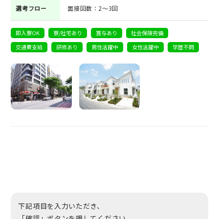
選考フロー
面接回数：2～3回
即入寮OK
寮/社宅あり
賞与あり
社会保険完備
交通費支給
研修あり
男性活躍中
女性活躍中
学歴不問
下記項目を入力いただき、
「確認」ボタンを押してください。