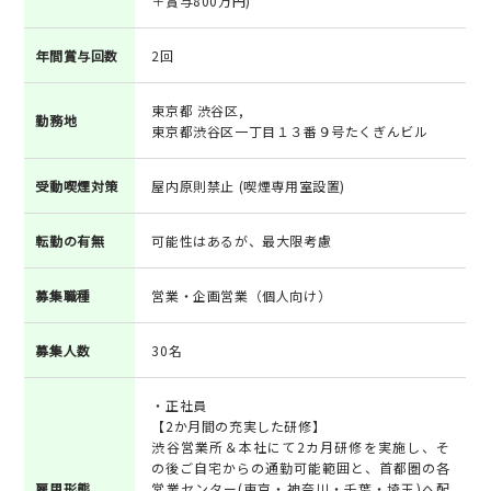
＋賞与800万円)
年間賞与回数
2回
東京都 渋谷区,
勤務地
東京都渋谷区一丁目１３番９号たくぎんビル
受動喫煙対策
屋内原則禁止 (喫煙専用室設置)
転勤の有無
可能性はあるが、最大限考慮
募集職種
営業・企画営業（個人向け）
募集人数
30名
・正社員
【2か月間の充実した研修】
渋谷営業所＆本社にて2カ月研修を実施し、そ
の後ご自宅からの通勤可能範囲と、首都圏の各
雇用形態
営業センター(東京・神奈川・千葉・埼玉)へ配