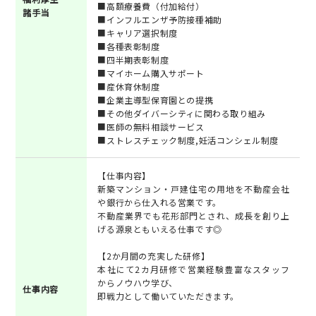
■高額療養費（付加給付）
諸手当
■インフルエンザ予防接種補助
■キャリア選択制度
■各種表彰制度
■四半期表彰制度
■マイホーム購入サポート
■産休育休制度
■企業主導型保育園との提携
■その他ダイバーシティに関わる取り組み
■医師の無料相談サービス
■ストレスチェック制度,妊活コンシェル制度
【仕事内容】
新築マンション・戸建住宅の用地を不動産会社
や銀行から仕入れる営業です。
不動産業界でも花形部門とされ、成長を創り上
げる源泉ともいえる仕事です◎
【2か月間の充実した研修】
本社にて2カ月研修で営業経験豊富なスタッフ
からノウハウ学び、
仕事内容
即戦力として働いていただきます。