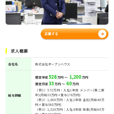
応募する
求人概要
会社名
株式会社オープンハウス
528
1,200
想定年収
万円 ～
万円
33
60
想定月収
万円 ～
万円
（例1）572万円：入社1年目 メンバー(第二新
卒)(月給33万円＋賞与176万円)
給与詳細
（例2）1,060万円：入社2年目 主任(月給40万
円＋賞与580万円)
（例3）1,520万円：入社4年目 係長(月給60万