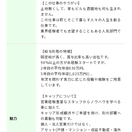
【この仕事のやりがい】
土地無くして、家もビルも遊園地も何も生まれ
ません。
この仕事は町とそこで暮らす人々の人生を創る
仕事です。
業界経験者でも志望することもある人気部門で
す。
【給与形態の特徴】
固定給が高く、賞与比率も高い会社です。
90%以上の方が未経験スタートですが、
2年目の平均年収630万円、
5年目の平均年収1,025万円と、
年次を問わず実力に応じた役職や報酬をご用意
しています。
【キャリアについて】
営業経験豊富なスタッフからノウハウを学べる
事に加えて、
キャリア形成観点やご希望を受け、別の部署へ
魅力
の異動も可能です。
個人・法人営業だけではなく、
アセット(戸建・マンション・収益不動産・海外