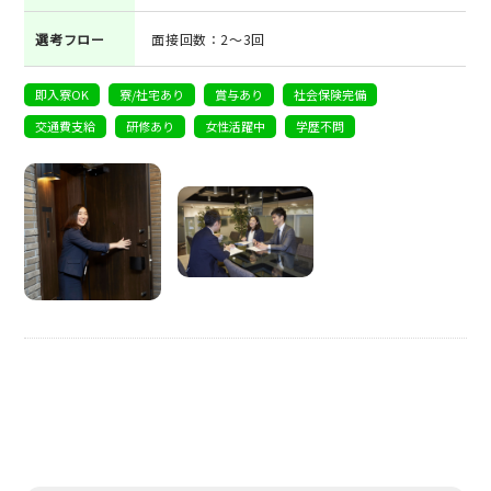
選考フロー
面接回数：2～3回
即入寮OK
寮/社宅あり
賞与あり
社会保険完備
交通費支給
研修あり
女性活躍中
学歴不問