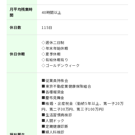
月平均残業時
40時間以上
間
休日数
115日
◇週休二日制
◇年末年始休暇
休日休暇
◇夏季休暇
◇有給休暇有り
◇ゴールデンウィーク
■従業員持株会
■東京不動産業健康保険組合
■各種報奨金
■慶弔見舞金
■結婚・出産祝金（勤続5年以上、第一子20万
円、第二子30万円、第三子100万円）
■生活習慣病検診
■人間ドック
■定期健康診断
■婦人科検診
福利厚生