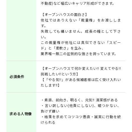
不動産)など幅広いキャリア形成ができます。
【オープンハウスの面白さ】
他社ではありえない「裁量権」をお渡ししま
す。
失敗しても構いません。成長の糧として下さ
い。
この裁量権が他社には真似できない「スピー
ド」と「柔軟さ」を生み、
業界唯一無二の圧倒的な強さを誇っています。
【オープンハウスで何か変えたい!! 変えてやる!!
挑戦したい!!という方】
必須条件
【「やる気!!」がある候補者様は広く受け入れい
たします!!】
・素直、前向き、明るく、元気!! 清潔感がある
・言い訳しない(他責にしない)、嘘つかない、
負けず嫌い
求める人物像
・結果を求めてコツコツ愚直・誠実に行動を続
けられる