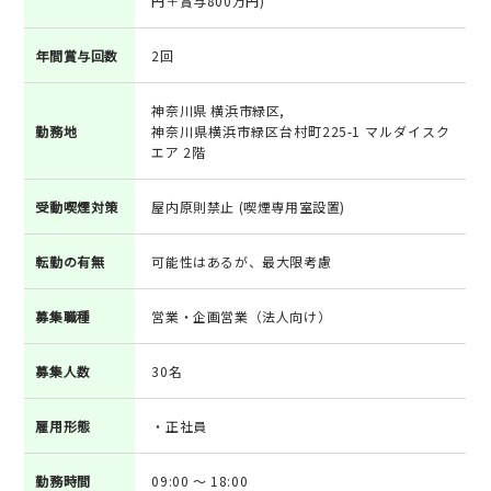
円＋賞与800万円)
年間賞与回数
2回
神奈川県 横浜市緑区,
勤務地
神奈川県横浜市緑区台村町225-1 マルダイスク
エア 2階
受動喫煙対策
屋内原則禁止 (喫煙専用室設置)
転勤の有無
可能性はあるが、最大限考慮
募集職種
営業・企画営業（法人向け）
募集人数
30名
雇用形態
・正社員
勤務時間
09:00 ～ 18:00